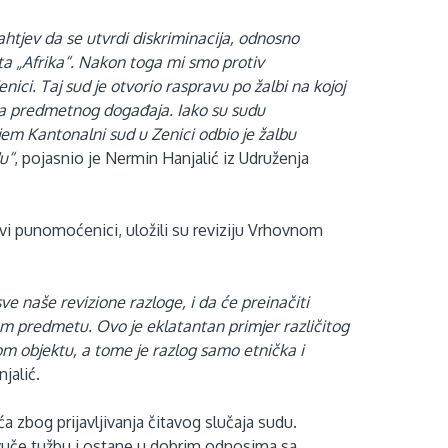
htjev da se utvrdi diskriminacija, odnosno
kta „Afrika“. Nakon toga mi smo protiv
ci. Taj sud je otvorio raspravu po žalbi na kojoj
oka predmetnog događaja. Iako su sudu
em Kantonalni sud u Zenici odbio je žalbu
u“
, pojasnio je Nermin Hanjalić iz Udruženja
vi punomoćenici, uložili su reviziju Vrhovnom
e naše revizione razloge, i da će preinačiti
om predmetu. Ovo je eklatantan primjer različitog
om objektu, a tome je razlog samo etnička i
jalić.
ća zbog prijavljivanja čitavog slučaja sudu.
 povuče tužbu i ostane u dobrim odnosima sa