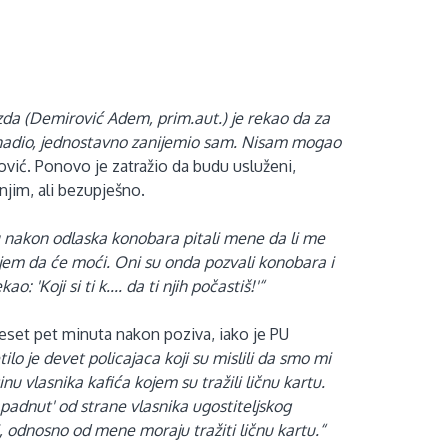
azda (Demirović Adem, prim.aut.) je rekao da za
nenadio, jednostavno zanijemio sam. Nisam mogao
ović. Ponovo je zatražio da budu usluženi,
 njim, ali bezupješno.
su nakon odlaska konobara pitali mene da li me
ujem da će moći. Oni su onda pozvali konobara i
: 'Koji si ti k.... da ti njih počastiš!'“
rdeset pet minuta nakon poziva, iako je PU
tilo je devet policajaca koji su mislili da smo mi
inu vlasnika kafića kojem su tražili ličnu kartu.
padnut' od strane vlasnika ugostiteljskog
 odnosno od mene moraju tražiti ličnu kartu.“