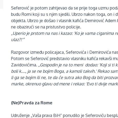
Seferović je potom zahtjevao da se prije toga uzmu podaci
budu Romi koji su s njim sjedili. Ubrzo nakon toga, on i d
objekta.
Ubrzo je došao i vlasnik kafića Demirović Adem 
ne obazirući se na pristustvo policije.
„Uperio je prstom na nas i kazao: 'Ko je vama ciganima 
ulaz?!'“
Razgovor između policajaca, Seferovića i Demirovića nast
Potom se Seferović predstavio vlasniku kafića rekavši m
Zavidovićima.
„Gospodin je na to meni dodao: 'Koji si ti k.
boli k...., ja se ne bojim Boga, a kamoli takvih.' Rekao s
li ga se bojim ili ne, te da će sutra ako Bog da biti prozv
marke, okrenuo glavu od mene i rekao: 'Evo ti dvije mark
(Ne)Pravda za Rome
Udruženje „Vaša prava BiH“ ponudilo je Seferoviću besp