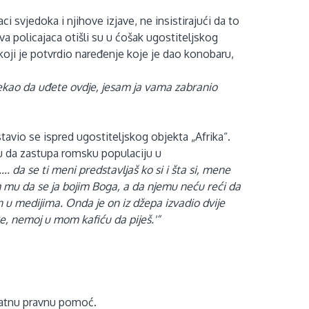
 svjedoka i njihove izjave, ne insistirajući da to
va policajaca otišli su u ćošak ugostiteljskog
koji je potvrdio naređenje koje je dao konobaru,
rekao da uđete ovdje, jesam ja vama zabranio
avio se ispred ugostiteljskog objekta „Afrika“.
u da zastupa romsku populaciju u
... da se ti meni predstavljaš ko si i šta si, mene
am mu da se ja bojim Boga, a da njemu neću reći da
an u medijima. Onda je on iz džepa izvadio dvije
e, nemoj u mom kafiću da piješ.'“
latnu pravnu pomoć.