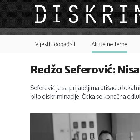
Skip to main content
Main menu
Vijesti i događaji
Aktuelne teme
Redžo Seferović: Nisa
Seferović je sa prijateljima otišao u lokalni
bilo diskriminacije. Čeka se konačna odl