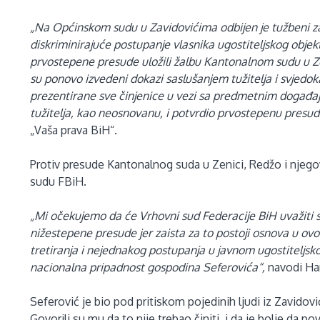
„Na Općinskom sudu u Zavidovićima odbijen je tužbeni za
diskriminirajuće postupanje vlasnika ugostiteljskog obje
prvostepene presude uložili žalbu Kantonalnom sudu u Zeni
su ponovo izvedeni dokazi saslušanjem tužitelja i svjed
prezentirane sve činjenice u vezi sa predmetnim događaj
tužitelja, kao neosnovanu, i potvrdio prvostepenu presud
„Vaša prava BiH“.
Protiv presude Kantonalnog suda u Zenici, Redžo i njego
sudu FBiH.
„Mi očekujemo da će Vrhovni sud Federacije BiH uvažiti sv
nižestepene presude jer zaista za to postoji osnova u ov
tretiranja i nejednakog postupanja u javnom ugostiteljsk
nacionalna pripadnost gospodina Seferovića“,
navodi Han
Seferović je bio pod pritiskom pojedinih ljudi iz Zavidovi
Govorili su mu da to nije trebao činiti, i da je bolje da