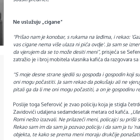
Ne uslužuju „cigane“
''Prišao nam je konobar, s rukama na leđima, i rekao: 'G
vas cigane nema više ulaza ni pića ovdje'. Ja sam se iz
da vjerujem da se to može desiti meni“,
prisjeća se Sefer
zatražio je i broj mobitela vlasnika kafića da razgovara sa
''S moje desne strane sjedili su gospođa i gospodin koji 
oni mogu počastiti. Ja sam rekao da pokušaju ali ne vjer
pitali ga da li me oni mogu počastiti, a on je gospodinu rekao
Poslije toga Seferović je zvao policiju koja je stigla čet
Zavidovići udaljena sedamdesetak metara od kafića.
„Ule
Romi nešto izazvali. Ne prilazeći meni, policajci su prišli s
Rekao sam im da sam ja pozvao policiju i da sam ja tu 'na
objekta, te kako se prema meni moraju drukčije ponašati,