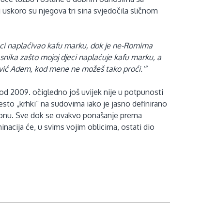
 uskoro su njegova tri sina svjedočila sličnom
djeci naplaćivao kafu marku, dok je ne-Romima
snika zašto mojoj djeci naplaćuje kafu marku, a
ović Adem, kod mene ne možeš tako proći.'“
i od 2009. očigledno još uvijek nije u potpunosti
često „krhki“ na sudovima iako je jasno definirano
akonu. Sve dok se ovakvo ponašanje prema
nacija će, u svims vojim oblicima, ostati dio