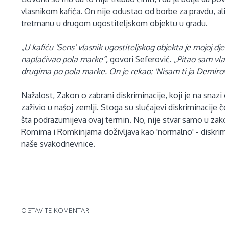
vlasnikom kafića. On nije odustao od borbe za pravdu, ali
tretmanu u drugom ugostiteljskom objektu u gradu.
„U kafiću 'Sens' vlasnik ugostiteljskog objekta je mojoj 
naplaćivao pola marke“,
govori Seferović. „
Pitao sam vla
drugima po pola marke. On je rekao: 'Nisam ti ja Demir
Nažalost, Zakon o zabrani diskriminacije, koji je na snaz
zaživio u našoj zemlji. Stoga su slučajevi diskriminacije 
šta podrazumijeva ovaj termin. No, nije stvar samo u z
Romima i Romkinjama doživljava kao 'normalno' - diskrimi
naše svakodnevnice.
OSTAVITE KOMENTAR