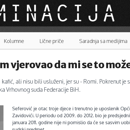
Kolumne
Lične priče
Saradnja sa medijima
m vjerovao da mi se to može
 kafić, ali nisu bili usluženi, jer su - Romi. Pokrenut je 
uka Vrhovnog suda Federacije BiH.
Seferović je otac troje djece i trenutno je uposlenik Op
Zavidovići. U periodu od 2009. do 2012. bio je predsjedn
januara 2011. godine nije ni pomislio da će se sasvim uobič
sudski predmet.