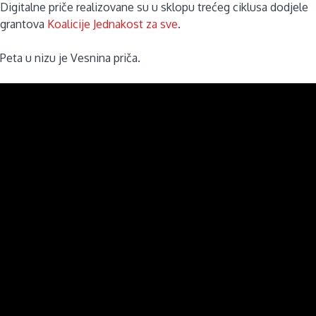
Digitalne priče realizovane su u sklopu trećeg ciklusa dodjele
grantova
Koalicije Jednakost za sve
.
Peta u nizu je Vesnina priča.