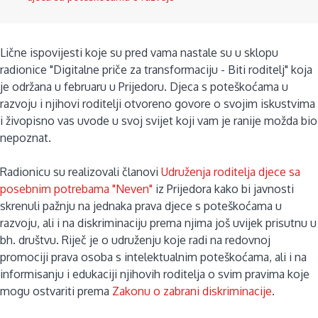
Lične ispovijesti koje su pred vama nastale su u sklopu
radionice "Digitalne priče za transformaciju - Biti roditelj" koja
je održana u februaru u Prijedoru. Djeca s poteškoćama u
razvoju i njihovi roditelji otvoreno govore o svojim iskustvima
i živopisno vas uvode u svoj svijet koji vam je ranije možda bio
nepoznat.
Radionicu su realizovali članovi
Udruženja roditelja djece sa
posebnim potrebama "Neven"
iz Prijedora kako bi javnosti
skrenuli pažnju na jednaka prava djece s poteškoćama u
razvoju, ali i na diskriminaciju prema njima još uvijek prisutnu u
bh. društvu. Riječ je o udruženju koje radi na redovnoj
promociji prava osoba s intelektualnim poteškoćama, ali i na
informisanju i edukaciji njihovih roditelja o svim pravima koje
mogu ostvariti prema
Zakonu o zabrani diskriminacije
.