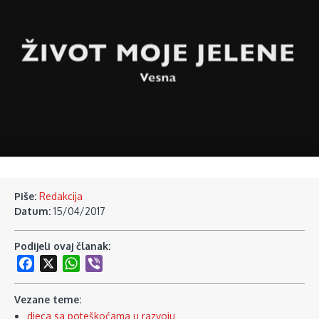
Piše:
Redakcija
Datum:
15/04/2017
Podijeli ovaj članak:
Facebook
X
WhatsApp
Viber
Vezane teme:
djeca sa poteškoćama u razvoju