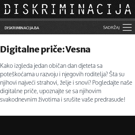
Skip to main content
SADRŽAJ
DISKRIMINACIJA.BA
Šta je diskriminacija?
Digitalne priče: Vesna
Vijesti i događaji
Kako izgleda jedan običan dan djeteta sa
Aktuelne teme
poteškoćama u razvoju i njegovih roditelja? Šta su
Kolumne
njihovi najveći strahovi, želje i snovi? Pogledajte naše
digitalne priče, upoznajte se sa njihovim
Lične priče
svakodnevnim životima i srušite vaše predrasude!
Saradnja sa medijima
Pretraga