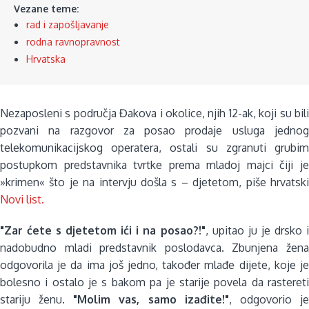
Vezane teme:
rad i zapošljavanje
rodna ravnopravnost
Hrvatska
Nezaposleni s područja Đakova i okolice, njih 12-ak, koji su bili
pozvani na razgovor za posao prodaje usluga jednog
telekomunikacijskog operatera, ostali su zgranuti grubim
postupkom predstavnika tvrtke prema mladoj majci čiji je
»krimen« što je na intervju došla s – djetetom, piše hrvatski
Novi list.
"Zar ćete s djetetom ići i na posao?!"
, upitao ju je drsko 
nadobudno mladi predstavnik poslodavca. Zbunjena žena
odgovorila je da ima još jedno, također mlađe dijete, koje je
bolesno i ostalo je s bakom pa je starije povela da rastereti
stariju ženu.
"Molim vas, samo izađite!"
, odgovorio j