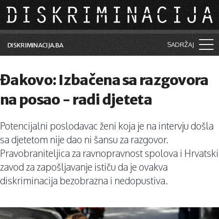
Skip to main content
SADRŽAJ
DISKRIMINACIJA.BA
Šta je diskriminacija?
Đakovo: Izbačena sa razgovora
Vijesti i događaji
na posao - radi djeteta
Aktuelne teme
Potencijalni poslodavac ženi koja je na intervju došla
Kolumne
sa djetetom nije dao ni šansu za razgovor.
Lične priče
Pravobraniteljica za ravnopravnost spolova i Hrvatski
zavod za zapošljavanje ističu da je ovakva
Saradnja sa medijima
diskriminacija bezobrazna i nedopustiva.
Pretraga