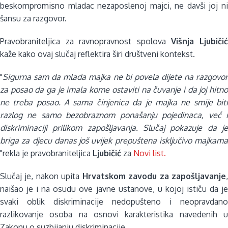
beskompromisno mladac nezaposlenoj majci, ne davši joj ni
šansu za razgovor.
Pravobraniteljica za ravnopravnost spolova
Višnja Ljubiči
kaže kako ovaj slučaj reflektira širi društveni kontekst.
"
Sigurna sam da mlada majka ne bi povela dijete na razgovor
za posao da ga je imala kome ostaviti na čuvanje i da joj hitno
ne treba posao. A sama činjenica da je majka ne smije biti
razlog ne samo bezobraznom ponašanju pojedinaca, već i
diskriminaciji prilikom zapošljavanja. Slučaj pokazuje da je
briga za djecu danas još uvijek prepuštena isključivo majkama
"rekla je pravobraniteljica
Ljubičić
za
Novi list.
Slučaj je, nakon upita
Hrvatskom zavodu za zapošljavanje
naišao je i na osudu ove javne ustanove, u kojoj ističu da je
svaki oblik diskriminacije nedopušteno i neopravdano
razlikovanje osoba na osnovi karakteristika navedenih u
Zakonu o suzbijanju diskriminacije.