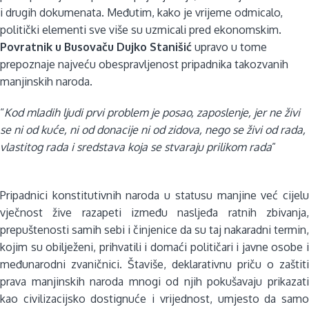
i drugih dokumenata. Međutim, kako je vrijeme odmicalo,
politički elementi sve više su uzmicali pred ekonomskim.
Povratnik u Busovaču Dujko Stanišić
upravo u tome
prepoznaje najveću obespravljenost pripadnika takozvanih
manjinskih naroda.
“
Kod mladih ljudi prvi problem je posao, zaposlenje, jer ne živi
se ni od kuće, ni od donacije ni od zidova, nego se živi od rada,
vlastitog rada i sredstava koja se stvaraju prilikom rada
”
Pripadnici konstitutivnih naroda u statusu manjine već cijelu
vječnost žive razapeti između nasljeđa ratnih zbivanja,
prepuštenosti samih sebi i činjenice da su taj nakaradni termin,
kojim su obilježeni, prihvatili i domaći političari i javne osobe i
međunarodni zvaničnici. Štaviše, deklarativnu priču o zaštiti
prava manjinskih naroda mnogi od njih pokušavaju prikazati
kao civilizacijsko dostignuće i vrijednost, umjesto da samo