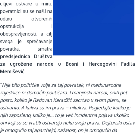
ciljevi ostvare u miru,
povratnici su se našli na
udaru otvorenih
opstrukcija i
obespravljenosti, a cilj
svega je sprečavanje
povratka, smatra
predsjednica Društva
za ugrožene narode u Bosni i Hercegovini Fadila
Memišević
.
“
Nije bilo političke volje za taj povratak, ni međunarodne
zajednice ni domaćih političara. I manjinski narodi, onih pet
posto, koliko je Radovan Karadžić zacrtao u svom planu, se
ostvarilo. A kakva su im prava – nikakva. Pogledajte koliko je
njih zaposleno, koliko je... to je već incidentna pojava ukoliko
oni koji su se vratili ostvaruju neka svoja prava. Dejtonski ustav
je omogućio taj aparthejd, nažalost, on je omogućio da