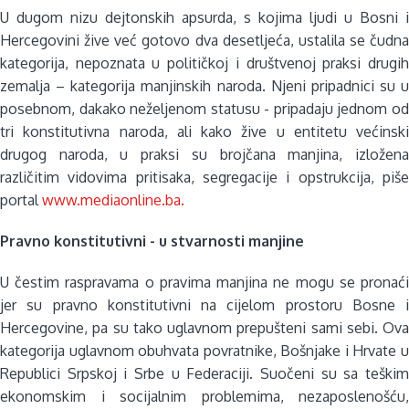
U dugom nizu dejtonskih apsurda, s kojima ljudi u Bosni i
Hercegovini žive već gotovo dva desetljeća, ustalila se čudna
kategorija, nepoznata u političkoj i društvenoj praksi drugih
zemalja – kategorija manjinskih naroda. Njeni pripadnici su u
posebnom, dakako neželjenom statusu - pripadaju jednom od
tri konstitutivna naroda, ali kako žive u entitetu većinski
drugog naroda, u praksi su brojčana manjina, izložena
različitim vidovima pritisaka, segregacije i opstrukcija, piše
portal
www.mediaonline.ba.
Pravno konstitutivni - u stvarnosti manjine
U čestim raspravama o pravima manjina ne mogu se pronaći
jer su pravno konstitutivni na cijelom prostoru Bosne i
Hercegovine, pa su tako uglavnom prepušteni sami sebi. Ova
kategorija uglavnom obuhvata povratnike, Bošnjake i Hrvate u
Republici Srpskoj i Srbe u Federaciji. Suočeni su sa teškim
ekonomskim i socijalnim problemima, nezaposlenošću,