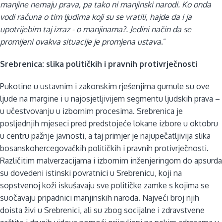
manjine nemaju prava, pa tako ni manjinski narodi. Ko onda
vodi računa o tim ljudima koji su se vratili, hajde da i ja
upotrijebim taj izraz - o manjinama?. Jedini način da se
promijeni ovakva situacije je promjena ustava
.”
Srebrenica: slika političkih i pravnih protivrječnosti
Pukotine u ustavnim i zakonskim rješenjima gurnule su ove
ljude na margine i u najosjetljivijem segmentu ljudskih prava –
u učestvovanju u izbornim procesima. Srebrenica je
posljednjih mjeseci pred predstojeće lokane izbore u oktobru
u centru pažnje javnosti, a taj primjer je najupečatljivija slika
bosanskohercegovačkih političkih i pravnih protivrječnosti.
Različitim malverzacijama i izbornim inženjeringom do apsurda
su dovedeni istinski povratnici u Srebrenicu, koji na
sopstvenoj koži iskušavaju sve političke zamke s kojima se
suočavaju pripadnici manjinskih naroda. Najveći broj njih
doista živi u Srebrenici, ali su zbog socijalne i zdravstvene