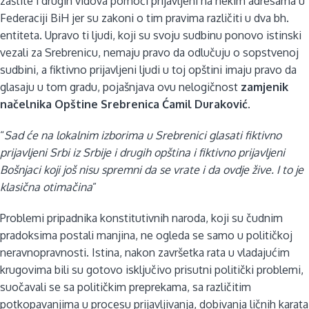
zaštite i drugih vidova pomoći prijavljeni na nekim adresama u
Federaciji BiH jer su zakoni o tim pravima različiti u dva bh.
entiteta. Upravo ti ljudi, koji su svoju sudbinu ponovo istinski
vezali za Srebrenicu, nemaju pravo da odlučuju o sopstvenoj
sudbini, a fiktivno prijavljeni ljudi u toj opštini imaju pravo da
glasaju u tom gradu, pojašnjava ovu nelogičnost
zamjenik
načelnika Opštine Srebrenica Ćamil Duraković.
“
Sad će na lokalnim izborima u Srebrenici glasati fiktivno
prijavljeni Srbi iz Srbije i drugih opština i fiktivno prijavljeni
Bošnjaci koji još nisu spremni da se vrate i da ovdje žive. I to je
klasična otimačina
”
Problemi pripadnika konstitutivnih naroda, koji su čudnim
pradoksima postali manjina, ne ogleda se samo u političkoj
neravnopravnosti. Istina, nakon završetka rata u vladajućim
krugovima bili su gotovo isključivo prisutni politički problemi,
suočavali se sa političkim preprekama, sa različitim
potkopavanjima u procesu prijavljivanja, dobivanja ličnih karata