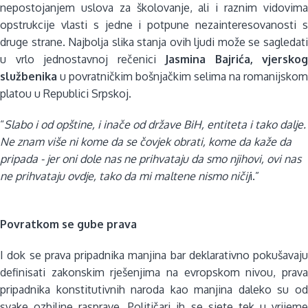
nepostojanjem uslova za školovanje, ali i raznim vidovima
opstrukcije vlasti s jedne i potpune nezainteresovanosti s
druge strane. Najbolja slika stanja ovih ljudi može se sagledati
u vrlo jednostavnoj rečenici
Jasmina Bajrića, vjerskog
službenika
u povratničkim bošnjačkim selima na romanijskom
platou u Republici Srpskoj.
“
Slabo i od opštine, i inače od države BiH, entiteta i tako dalje.
Ne znam više ni kome da se čovjek obrati, kome da kaže da
pripada - jer oni dole nas ne prihvataju da smo njihovi, ovi nas
ne prihvataju ovdje, tako da mi maltene nismo ničij
i.”
Povratkom se gube prava
I dok se prava pripadnika manjina bar deklarativno pokušavaju
definisati zakonskim rješenjima na evropskom nivou, prava
pripadnika konstitutivnih naroda kao manjina daleko su od
svake ozbiljne rasprave. Političari ih se sjete tek u vrijeme