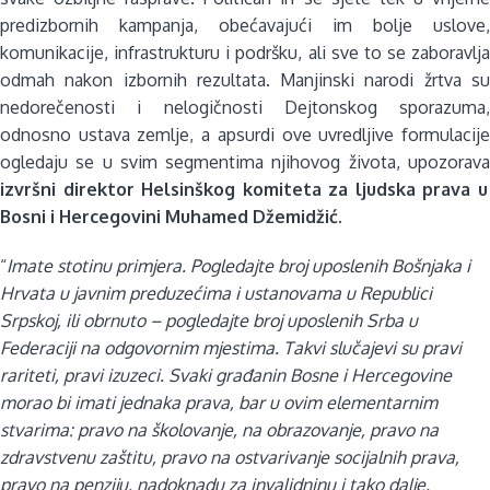
predizbornih kampanja, obećavajući im bolje uslove,
komunikacije, infrastrukturu i podršku, ali sve to se zaboravlja
odmah nakon izbornih rezultata. Manjinski narodi žrtva su
nedorečenosti i nelogičnosti Dejtonskog sporazuma,
odnosno ustava zemlje, a apsurdi ove uvredljive formulacije
ogledaju se u svim segmentima njihovog života, upozorava
izvršni direktor Helsinškog komiteta za ljudska prava u
Bosni i Hercegovini Muhamed Džemidžić
.
“
Imate stotinu primjera. Pogledajte broj uposlenih Bošnjaka i
Hrvata u javnim preduzećima i ustanovama u Republici
Srpskoj, ili obrnuto – pogledajte broj uposlenih Srba u
Federaciji na odgovornim mjestima. Takvi slučajevi su pravi
rariteti, pravi izuzeci. Svaki građanin Bosne i Hercegovine
morao bi imati jednaka prava, bar u ovim elementarnim
stvarima: pravo na školovanje, na obrazovanje, pravo na
zdravstvenu zaštitu, pravo na ostvarivanje socijalnih prava,
pravo na penziju, nadoknadu za invalidninu i tako dalje.