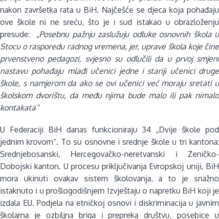
nakon završetka rata u BiH. Najčešće se djeca koja pohađaju
ove škole ni ne sreću, što je i sud istakao u obrazloženju
presude: „
Posebnu pažnju zaslužuju odluke osnovnih škola u
Stocu o rasporedu radnog vremena, jer, uprave škola koje čine
prvenstveno pedagozi, svjesno su odlučili da u prvoj smjeni
nastavu pohađaju mlađi učenici jedne i stariji učenici druge
škole, s namjerom da ako se ovi učenici već moraju sretati u
školskom dvorištu, da među njima bude malo ili pak nimalo
kontakata“
U Federaciji BiH danas funkcioniraju 34 „Dvije škole pod
jednim krovom“. To su osnovne i srednje škole u tri kantona:
Srednjebosanski, Hercegovačko-neretvanski i Zeničko-
Dobojski kanton. U procesu priključivanja Evropskoj uniji, BiH
mora ukinuti ovakav sistem školovanja, a to je snažno
istaknuto i u prošlogodišnjem Izvještaju o napretku BiH koji je
izdala EU. Podjela na etničkoj osnovi i diskriminacija u javnim
školama je ozbiljna briga i prepreka društvu, posebice u