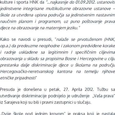
kulture i sporta HNK da
“…najkasnije do 01.09.2012. ustanoviti
jedinstvene integrisane multikulturne obrazovne ustanove –
škole za utvrđena upisna područja sa jedinstvenim nastavnim
naučnim planom i programom, uz puno poštovanje prava
djece na obrazovanje na maternjem jeziku.”
Kako se navodi u presudi, “
nalaže se prvotuženom (HNK,
op.a.) da predeuzme neophodne i zakonom predviđene korake
i radnje usklađene sa legitimnim I specifičnim ciljevima
obrazovanja u skladu sa propisima Bosne i Hercegovine u cilju
prestanka dalje diskriminacije djece u školama na području
Hercegovačko-neretvanskog kantona na temelju njihove
etničke pripadnosti
”
Presuda je donešena u petak, 27. Aprila 2012. Tužbu sa
utvrđivanje diskriminacije podnijelo je udruženje „Vaša prava“
iz Sarajeva koji su bili i pravni zastupnici u slučaju.
„Dvije škole pod jednim krovom“ je praksa koji je nastala