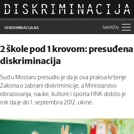
Skip to main content
SADRŽAJ
DISKRIMINACIJA.BA
Šta je diskriminacija?
2 škole pod 1 krovom: presuđena
Vijesti i događaji
diskriminacija
Aktuelne teme
Sud u Mostaru presudio je da je ova praksa kršenje
Kolumne
Zakona o zabrani diskriminicije, a Ministarstvo
Lične priče
obrazovanja, nauke, kulture i sporta HNK dobilo je
rok da je do 1. septembra 2012. ukine.
Saradnja sa medijima
Pretraga