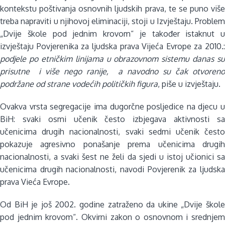
kontekstu poštivanja osnovnih ljudskih prava, te se puno više
treba napraviti u njihovoj eliminaciji, stoji u Izvještaju. Problem
„Dvije škole pod jednim krovom“ je također istaknut u
izvještaju Povjerenika za ljudska prava Vijeća Evrope za 2010.:
podjele po etničkim linijama u obrazovnom sistemu danas su
prisutne i više nego ranije, a navodno su čak otvoreno
podržane od strane vodećih političkih figura
, piše u izvještaju.
Ovakva vrsta segregacije ima dugorčne posljedice na djecu u
BiH: svaki osmi učenik često izbjegava aktivnosti sa
učenicima drugih nacionalnosti, svaki sedmi učenik često
pokazuje agresivno ponašanje prema učenicima drugih
nacionalnosti, a svaki šest ne želi da sjedi u istoj učionici sa
učenicima drugih nacionalnosti, navodi Povjerenik za ljudska
prava Vieća Evrope.
Od BiH je još 2002. godine zatraženo da ukine „Dvije škole
pod jednim krovom“. Okvirni zakon o osnovnom i srednjem