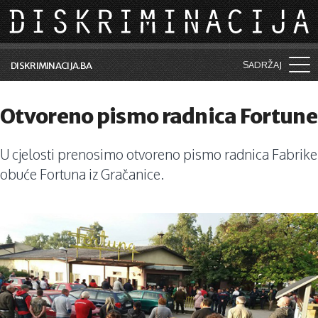
Skip to main content
SADRŽAJ
DISKRIMINACIJA.BA
Šta je diskriminacija?
Otvoreno pismo radnica Fortune
Vijesti i događaji
U cjelosti prenosimo otvoreno pismo radnica Fabrike
Aktuelne teme
obuće Fortuna iz Gračanice.
Kolumne
Lične priče
Saradnja sa medijima
Pretraga