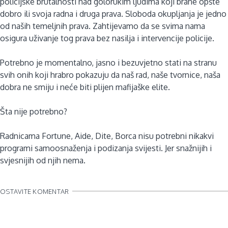
policijske brutalnosti nad golorukim ljudima koji brane opšte
dobro ili svoja radna i druga prava. Sloboda okupljanja je jedno
od naših temeljnih prava. Zahtijevamo da se svima nama
osigura uživanje tog prava bez nasilja i intervencije policije.
Potrebno je momentalno, jasno i bezuvjetno stati na stranu
svih onih koji hrabro pokazuju da naš rad, naše tvornice, naša
dobra ne smiju i neće biti plijen mafijaške elite.
Šta nije potrebno?
Radnicama Fortune, Aide, Dite, Borca nisu potrebni nikakvi
programi samoosnaženja i podizanja svijesti. Jer snažnijih i
svjesnijih od njih nema.
OSTAVITE KOMENTAR