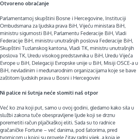
Otvoreno obraćanje
Parlamentarnoj skupštini Bosne i Hercegovine, Instituciji
Ombudsmana za ljudska prava BiH, Vijeću ministara BiH,
ministru sigurnosti BiH, Parlamentu Federacije BiH, Vladi
Federacije BiH, ministru unutrašnjih poslova Federacije BiH,
Skupštini Tuzlanskog kantona, Vladi TK, ministru unutrašnjih
poslova TK, Uredu visokog predstavnika u BiH, Uredu Vijeća
Evrope u BiH, Delegaciji Evropske unije u BiH, Misiji OSCE-a u
BiH, nevladinim i međunarodnim organizacijama koje se bave
zaštitom ljudskih prava u Bosni i Hercegovini
Ni palice ni šutnja neće slomiti naš otpor
Već ko zna koji put, samo u ovoj godini, gledamo kako sila u
službi zakona tuče obespravljene ljude koji se drznu
poremetiti račun pljačkaškoj eliti. Sada su to radnice
gračaničke Fortune – već danima, pod šatorima, pred
tvornicom u kojoj su provele čitav radni vijek, a koja je