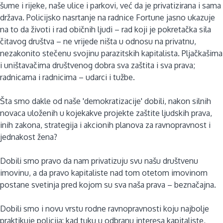
šume i rijeke, naše ulice i parkovi, već da je privatizirana i sama
država. Policijsko nasrtanje na radnice Fortune jasno ukazuje
na to da životi i rad običnih ljudi – rad koji je pokretačka sila
čitavog društva – ne vrijede ništa u odnosu na privatnu,
nezakonito stečenu svojinu parazitskih kapitalista. Pljačkašima
i uništavačima društvenog dobra sva zaštita i sva prava;
radnicama i radnicima – udarci i tužbe.
Šta smo dakle od naše 'demokratizacije' dobili, nakon silnih
novaca uloženih u kojekakve projekte zaštite ljudskih prava,
inih zakona, strategija i akcionih planova za ravnopravnost i
jednakost žena?
Dobili smo pravo da nam privatizuju svu našu društvenu
imovinu, a da pravo kapitaliste nad tom otetom imovinom
postane svetinja pred kojom su sva naša prava – beznačajna.
Dobili smo i novu vrstu rodne ravnopravnosti koju najbolje
praktikuje policija: kad tuku u odbranu interesa kapitaliste,