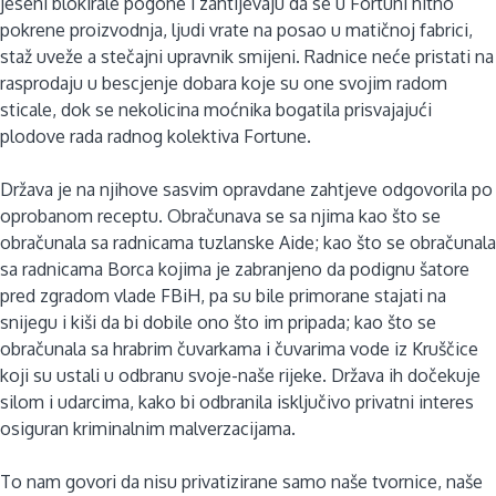
jeseni blokirale pogone i zahtijevaju da se u Fortuni hitno
pokrene proizvodnja, ljudi vrate na posao u matičnoj fabrici,
staž uveže a stečajni upravnik smijeni. Radnice neće pristati na
rasprodaju u bescjenje dobara koje su one svojim radom
sticale, dok se nekolicina moćnika bogatila prisvajajući
plodove rada radnog kolektiva Fortune.
Država je na njihove sasvim opravdane zahtjeve odgovorila po
oprobanom receptu. Obračunava se sa njima kao što se
obračunala sa radnicama tuzlanske Aide; kao što se obračunala
sa radnicama Borca kojima je zabranjeno da podignu šatore
pred zgradom vlade FBiH, pa su bile primorane stajati na
snijegu i kiši da bi dobile ono što im pripada; kao što se
obračunala sa hrabrim čuvarkama i čuvarima vode iz Kruščice
koji su ustali u odbranu svoje-naše rijeke. Država ih dočekuje
silom i udarcima, kako bi odbranila isključivo privatni interes
osiguran kriminalnim malverzacijama.
To nam govori da nisu privatizirane samo naše tvornice, naše