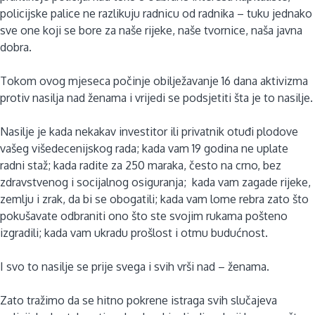
policijske palice ne razlikuju radnicu od radnika – tuku jednako
sve one koji se bore za naše rijeke, naše tvornice, naša javna
dobra.
Tokom ovog mjeseca počinje obilježavanje 16 dana aktivizma
protiv nasilja nad ženama i vrijedi se podsjetiti šta je to nasilje.
Nasilje je kada nekakav investitor ili privatnik otuđi plodove
vašeg višedecenijskog rada; kada vam 19 godina ne uplate
radni staž; kada radite za 250 maraka, često na crno, bez
zdravstvenog i socijalnog osiguranja; kada vam zagade rijeke,
zemlju i zrak, da bi se obogatili; kada vam lome rebra zato što
pokušavate odbraniti ono što ste svojim rukama pošteno
izgradili; kada vam ukradu prošlost i otmu budućnost.
I svo to nasilje se prije svega i svih vrši nad – ženama.
Zato tražimo da se hitno pokrene istraga svih slučajeva