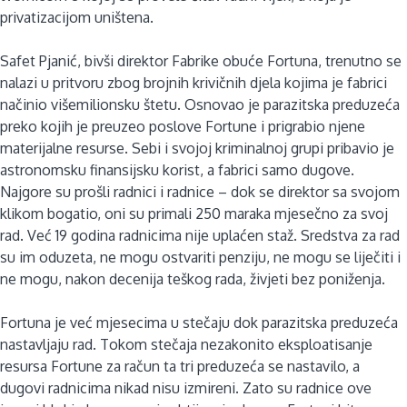
privatizacijom uništena.
Safet Pjanić, bivši direktor Fabrike obuće Fortuna, trenutno se
nalazi u pritvoru zbog brojnih krivičnih djela kojima je fabrici
načinio višemilionsku štetu. Osnovao je parazitska preduzeća
preko kojih je preuzeo poslove Fortune i prigrabio njene
materijalne resurse. Sebi i svojoj kriminalnoj grupi pribavio je
astronomsku finansijsku korist, a fabrici samo dugove.
Najgore su prošli radnici i radnice – dok se direktor sa svojom
klikom bogatio, oni su primali 250 maraka mjesečno za svoj
rad. Već 19 godina radnicima nije uplaćen staž. Sredstva za rad
su im oduzeta, ne mogu ostvariti penziju, ne mogu se liječiti i
ne mogu, nakon decenija teškog rada, živjeti bez poniženja.
Fortuna je već mjesecima u stečaju dok parazitska preduzeća
nastavljaju rad. Tokom stečaja nezakonito eksploatisanje
resursa Fortune za račun ta tri preduzeća se nastavilo, a
dugovi radnicima nikad nisu izmireni. Zato su radnice ove