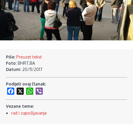
Piše:
Preuzet tekst
Foto:
BHRT.BA
Datum:
20/11/2017
Podijeli ovaj članak:
Facebook
X
WhatsApp
Viber
Vezane teme:
rad i zapošljavanje