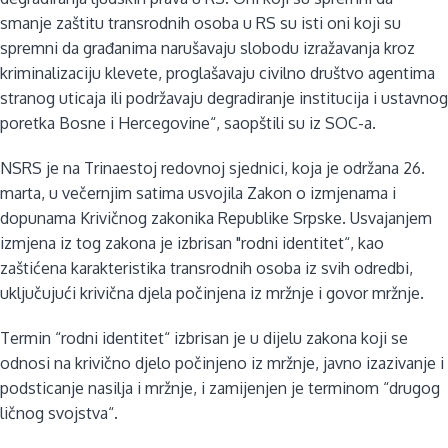
smanje zaštitu transrodnih osoba u RS su isti oni koji su
spremni da građanima narušavaju slobodu izražavanja kroz
kriminalizaciju klevete, proglašavaju civilno društvo agentima
stranog uticaja ili podržavaju degradiranje institucija i ustavnog
poretka Bosne i Hercegovine“, saopštili su iz SOC-a.
NSRS je na Trinaestoj redovnoj sjednici, koja je održana 26.
marta, u večernjim satima usvojila Zakon o izmjenama i
dopunama Krivičnog zakonika Republike Srpske. Usvajanjem
izmjena iz tog zakona je izbrisan "rodni identitet“, kao
zaštićena karakteristika transrodnih osoba iz svih odredbi,
uključujući krivična djela počinjena iz mržnje i govor mržnje.
Termin “rodni identitet“ izbrisan je u dijelu zakona koji se
odnosi na krivično djelo počinjeno iz mržnje, javno izazivanje i
podsticanje nasilja i mržnje, i zamijenjen je terminom “drugog
ličnog svojstva“.