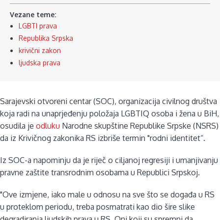
Vezane teme:
LGBTI prava
Republika Srpska
krivični zakon
ljudska prava
Sarajevski otvoreni centar (SOC), organizacija civilnog društva
koja radi na unaprjeđenju položaja LGBTIQ osoba i žena u BiH,
osudila je
odluku
Narodne skupštine Republike Srpske (NSRS)
da iz Krivičnog zakonika RS izbriše termin "rodni identitet“.
Iz SOC-a napominju da je riječ o ciljanoj regresiji i umanjivanju
pravne zaštite transrodnim osobama u Republici Srpskoj.
"Ove izmjene, iako male u odnosu na sve što se događa u RS
u proteklom periodu, treba posmatrati kao dio šire slike
degradiranja ljudskih prava u RS. Oni koji su spremni da