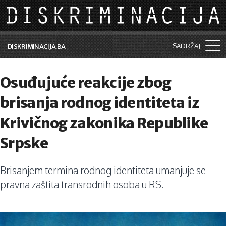
Skip to main content
SADRŽAJ
DISKRIMINACIJA.BA
Šta je diskriminacija?
Osuđujuće reakcije zbog
Vijesti i događaji
brisanja rodnog identiteta iz
Aktuelne teme
Krivičnog zakonika Republike
Kolumne
Srpske
Lične priče
Brisanjem termina rodnog identiteta umanjuje se
Saradnja sa medijima
pravna zaštita transrodnih osoba u RS.
Pretraga