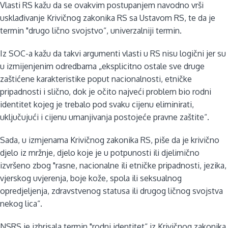
Vlasti RS kažu da se ovakvim postupanjem navodno vrši
usklađivanje Krivičnog zakonika RS sa Ustavom RS, te da je
termin "drugo lično svojstvo“, univerzalniji termin.
Iz SOC-a kažu da takvi argumenti vlasti u RS nisu logični jer su
u izmijenjenim odredbama „eksplicitno ostale sve druge
zaštićene karakteristike poput nacionalnosti, etničke
pripadnosti i slično, dok je očito najveći problem bio rodni
identitet kojeg je trebalo pod svaku cijenu eliminirati,
uključujući i cijenu umanjivanja postojeće pravne zaštite“.
Sada, u izmjenama Krivičnog zakonika RS, piše da je krivično
djelo iz mržnje, djelo koje je u potpunosti ili djelimično
izvršeno zbog "rasne, nacionalne ili etničke pripadnosti, jezika,
vjerskog uvjerenja, boje kože, spola ili seksualnog
opredjeljenja, zdravstvenog statusa ili drugog ličnog svojstva
nekog lica“.
NSRS je izbrisala termin "rodni identitet“ iz Krivičnog zakonika