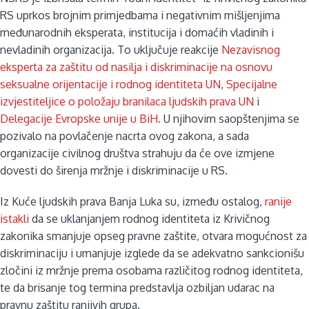
RS uprkos brojnim primjedbama i negativnim mišljenjima
međunarodnih eksperata, institucija i domaćih vladinih i
nevladinih organizacija. To uključuje reakcije
Nezavisnog
eksperta za zaštitu od nasilja i diskriminacije na osnovu
seksualne orijentacije i rodnog identiteta UN
,
Specijalne
izvjestiteljice o položaju branilaca ljudskih prava UN
i
Delegacije Evropske unije u BiH.
U njihovim saopštenjima se
pozivalo na povlačenje nacrta ovog zakona, a sada
organizacije civilnog društva strahuju da će ove izmjene
dovesti do širenja mržnje i diskriminacije u RS.
Iz Kuće ljudskih prava Banja Luka su, između ostalog,
ranije
istakli
da se uklanjanjem rodnog identiteta iz Krivičnog
zakonika smanjuje opseg pravne zaštite, otvara mogućnost za
diskriminaciju i umanjuje izglede da se adekvatno sankcionišu
zločini iz mržnje prema osobama različitog rodnog identiteta,
te da brisanje tog termina predstavlja ozbiljan udarac na
pravnu zaštitu ranjivih grupa.