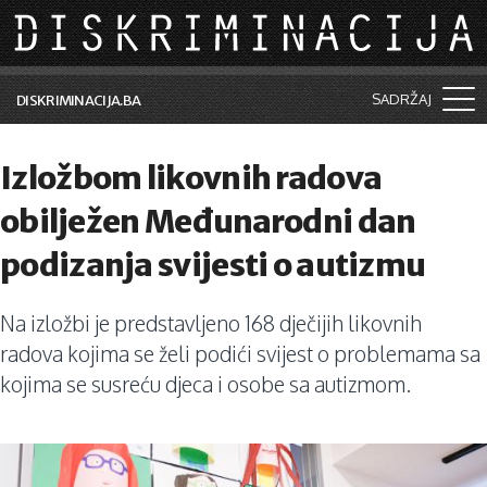
Skip to main content
SADRŽAJ
DISKRIMINACIJA.BA
Šta je diskriminacija?
Izložbom likovnih radova
Vijesti i događaji
obilježen Međunarodni dan
Aktuelne teme
podizanja svijesti o autizmu
Kolumne
Na izložbi je predstavljeno 168 dječijih likovnih
Lične priče
radova kojima se želi podići svijest o problemama sa
Saradnja sa medijima
kojima se susreću djeca i osobe sa autizmom.
Pretraga