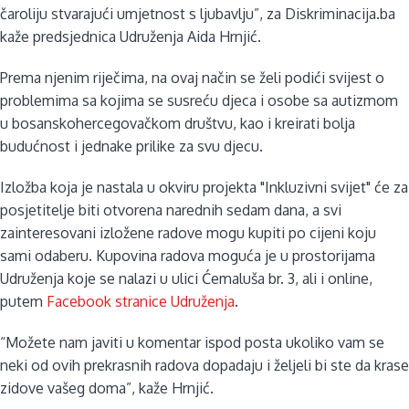
čaroliju stvarajući umjetnost s ljubavlju”, za Diskriminacija.ba
kaže predsjednica Udruženja Aida Hrnjić.
Prema njenim riječima, na ovaj način se želi podići svijest o
problemima sa kojima se susreću djeca i osobe sa autizmom
u bosanskohercegovačkom društvu, kao i kreirati bolja
budućnost i jednake prilike za svu djecu.
Izložba koja je nastala u okviru projekta "Inkluzivni svijet" će za
posjetitelje biti otvorena narednih sedam dana, a svi
zainteresovani izložene radove mogu kupiti po cijeni koju
sami odaberu. Kupovina radova moguća je u prostorijama
Udruženja koje se nalazi u ulici Ćemaluša br. 3, ali i online,
putem
Facebook stranice Udruženja
.
“Možete nam javiti u komentar ispod posta ukoliko vam se
neki od ovih prekrasnih radova dopadaju i željeli bi ste da krase
zidove vašeg doma”, kaže Hrnjić.