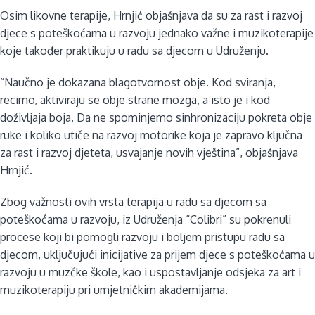
Osim likovne terapije, Hrnjić objašnjava da su za rast i razvoj
djece s poteškoćama u razvoju jednako važne i muzikoterapije
koje također praktikuju u radu sa djecom u Udruženju.
“Naučno je dokazana blagotvornost obje. Kod sviranja,
recimo, aktiviraju se obje strane mozga, a isto je i kod
doživljaja boja. Da ne spominjemo sinhronizaciju pokreta obje
ruke i koliko utiče na razvoj motorike koja je zapravo ključna
za rast i razvoj djeteta, usvajanje novih vještina”, objašnjava
Hrnjić.
Zbog važnosti ovih vrsta terapija u radu sa djecom sa
poteškoćama u razvoju, iz Udruženja “Colibri” su pokrenuli
procese koji bi pomogli razvoju i boljem pristupu radu sa
djecom, uključujući inicijative za prijem djece s poteškoćama u
razvoju u muzčke škole, kao i uspostavljanje odsjeka za art i
muzikoterapiju pri umjetničkim akademijama.