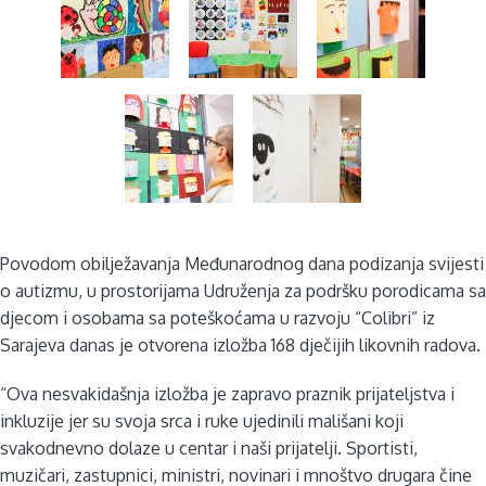
Povodom obilježavanja Međunarodnog dana podizanja svijesti
o autizmu, u prostorijama Udruženja za podršku porodicama sa
djecom i osobama sa poteškoćama u razvoju “Colibri” iz
Sarajeva danas je otvorena izložba 168 dječijih likovnih radova.
“Ova nesvakidašnja izložba je zapravo praznik prijateljstva i
inkluzije jer su svoja srca i ruke ujedinili mališani koji
svakodnevno dolaze u centar i naši prijatelji. Sportisti,
muzičari, zastupnici, ministri, novinari i mnoštvo drugara čine