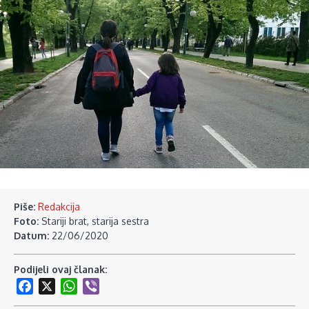
Piše:
Redakcija
Foto:
Stariji brat, starija sestra
Datum:
22/06/2020
Podijeli ovaj članak:
Facebook
X
WhatsApp
Viber