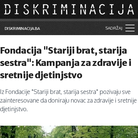
Skip to main content
SADRŽAJ
DISKRIMINACIJA.BA
Šta je diskriminacija?
Fondacija "Stariji brat, starija
Vijesti i događaji
sestra": Kampanja za zdravije i
Aktuelne teme
sretnije djetinjstvo
Kolumne
Iz Fondacije "Stariji brat, starija sestra" pozivaju sve
Lične priče
zainteresovane da doniraju novac za zdravije i sretnije
Saradnja sa medijima
djetinjstvo.
Pretraga