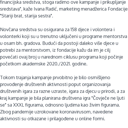
financijska sredstva, stoga radimo ove kampanje i prikupljanje
sredstava", kaže Ivana Radić, marketing menadžerica Fondacije
"Stariji brat, starija sestra".
Novčana sredstva su osigurana za 158 djece i volontera i
volonterki koji su u trenutno uključeni u programe mentorstva
u osam bh. gradova. Budući da postoji daleko više djece u
potrebi za mentorstvom, iz fondacije kažu da im je cilj
povećati ovaj broj u narednom ciklusu programa koji počinje
početkom akademske 2020./2021. godine.
Tokom trajanja kampanje prvobitno je bilo osmišljeno
provođenje društvenih aktivnosti poput organizovanja
društvenih igara za razne uzraste, igara za djecu u prirodi, a za
kraj kampanje je bila planirana društvena igra "Čovječe ne ljuti
se" sa XXXL figurama, odnosno ljudima kao živim figurama.
Zbog pandemije uzrokovane koronavirusom, navedene
aktivnosti su otkazane i prilagođene u online formi.