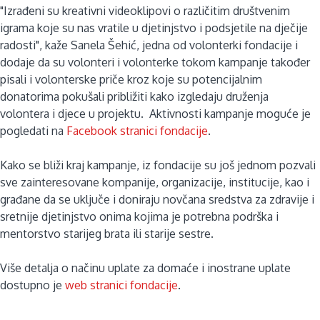
"Izrađeni su kreativni videoklipovi o različitim društvenim
igrama koje su nas vratile u djetinjstvo i podsjetile na dječije
radosti", kaže Sanela Šehić, jedna od volonterki fondacije i
dodaje da su volonteri i volonterke tokom kampanje također
pisali i volonterske priče kroz koje su potencijalnim
donatorima pokušali približiti kako izgledaju druženja
volontera i djece u projektu. Aktivnosti kampanje moguće je
pogledati na
Facebook stranici fondacije
.
Kako se bliži kraj kampanje, iz fondacije su još jednom pozvali
sve zainteresovane kompanije, organizacije, institucije, kao i
građane da se uključe i doniraju novčana sredstva za zdravije i
sretnije djetinjstvo onima kojima je potrebna podrška i
mentorstvo starijeg brata ili starije sestre.
Više detalja o načinu uplate za domaće i inostrane uplate
dostupno je
web stranici fondacije
.