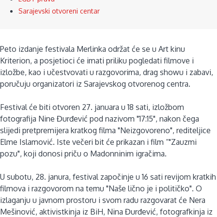
Sarajevski otvoreni centar
Peto izdanje festivala Merlinka održat će se u Art kinu
Kriterion, a posjetioci će imati priliku pogledati filmove i
izložbe, kao i učestvovati u razgovorima, drag showu i zabavi,
poručuju organizatori iz Sarajevskog otvorenog centra.
Festival će biti otvoren 27. januara u 18 sati, izložbom
fotografija Nine Đurđević pod nazivom "17:15", nakon čega
slijedi pretpremijera kratkog filma "Neizgovoreno", rediteljice
Elme Islamović. Iste večeri bit će prikazan i film “"Zauzmi
pozu", koji donosi priču o Madonninim igračima.
U subotu, 28. janura, festival započinje u 16 sati revijom kratkih
filmova i razgovorom na temu "Naše lično je i političko". O
izlaganju u javnom prostoru i svom radu razgovarat će Nera
Mešinović, aktivistkinja iz BiH, Nina Đurđević, fotografkinja iz