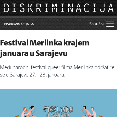
Skip to main content
SADRŽAJ
DISKRIMINACIJA.BA
Šta je diskriminacija?
Festival Merlinka krajem
Vijesti i događaji
januara u Sarajevu
Aktuelne teme
Međunarodni festival queer filma Merlinka održat će
Kolumne
se u Sarajevu 27. i 28. januara.
Lične priče
Saradnja sa medijima
Pretraga