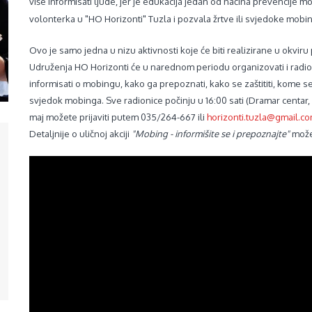
više informisati ljude, jer je edukacija jedan od načina prevencije mo
volonterka u "HO Horizonti" Tuzla i pozvala žrtve ili svjedoke mobin
Ovo je samo jedna u nizu aktivnosti koje će biti realizirane u okviru 
Udruženja HO Horizonti će u narednom periodu organizovati i radio
informisati o mobingu, kako ga prepoznati, kako se zaštititi, kome se 
svjedok mobinga.
Sve radionice počinju u 16:00 sati (Dramar centar, 1.
maj možete prijaviti putem 035/264-667 ili
horizonti.tuzla@gmail.c
Detaljnije o uličnoj akciji
"
Mobing - informišite se i prepoznajte"
može