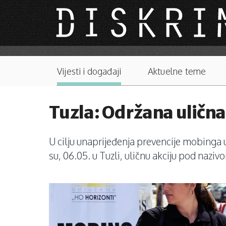
Skip to main content
Main menu
Vijesti i događaji
Aktuelne teme
Tuzla: Održana ulična
U cilju unaprijeđenja prevencije mobinga 
su, 06.05. u Tuzli, uličnu akciju pod naziv