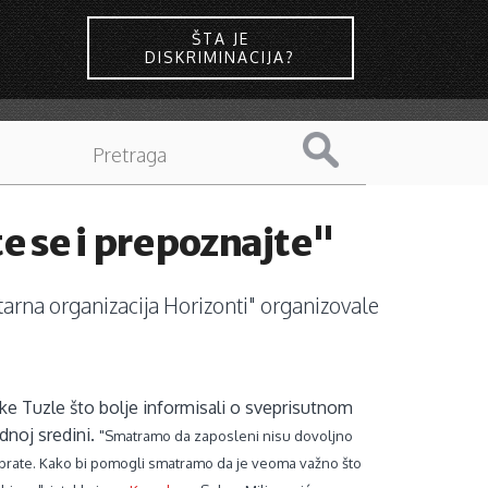
ŠTA JE
DISKRIMINACIJA?
e se i prepoznajte"
arna organizacija Horizonti" organizovale
nke Tuzle što bolje informisali o sveprisutnom
dnoj sredini.
"Smatramo da zaposleni nisu dovoljno
obrate. Kako bi pomogli smatramo da je veoma važno što