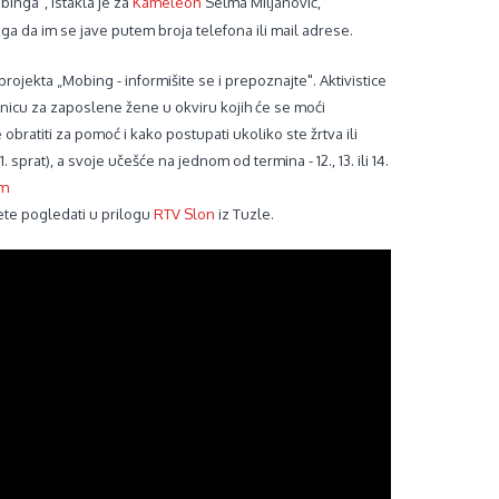
binga", istakla je za
Kameleon
Selma Miljanović,
ga da im se jave putem broja telefona ili mail adrese.
projekta „Mobing - informišite se i prepoznajte". Aktivistice
nicu za zaposlene žene u okviru kojih će se moći
obratiti za pomoć i kako postupati ukoliko ste žrtva ili
 sprat), a svoje učešće na jednom od termina - 12., 13. ili 14.
om
te pogledati u prilogu
RTV Slon
iz Tuzle.