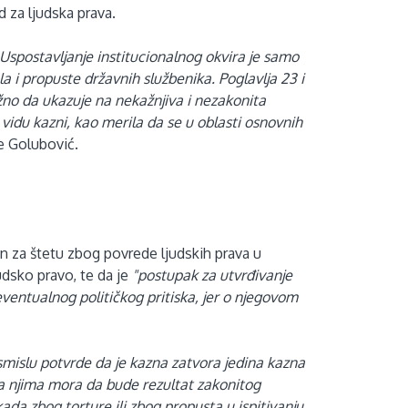
 za ljudska prava.
Uspostavljanje institucionalnog okvira je samo
a i propuste državnih službenika. Poglavlja 23 i
užno da ukazuje na nekažnjiva i nezakonita
vidu kazni, kao merila da se u oblasti osnovnih
že Golubović.
n za štetu zbog povrede ljudskih prava u
dsko pravo, te da je
"postupak za utvrđivanje
eventualnog političkog pritiska, jer o njegovom
 smislu potvrde da je kazna zatvora jedina kazna
ma njima mora da bude rezultat zakonitog
ada zbog torture ili zbog propusta u ispitivanju