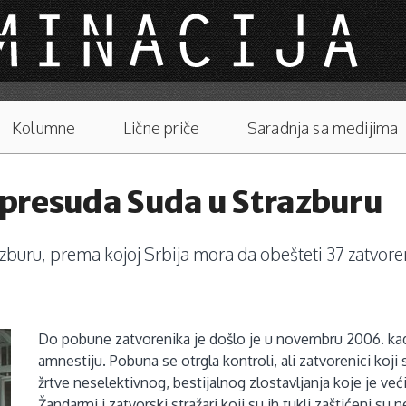
Kolumne
Lične priče
Saradnja sa medijima
a presuda Suda u Strazburu
zburu, prema kojoj Srbija mora da obešteti 37 zatvoren
Do pobune zatvorenika je došlo je u novembru 2006. kad
amnestiju. Pobuna se otrgla kontroli,
ali zatvorenici koji 
žrtve neselektivnog, bestijalnog zlostavljanja koje je već
Žandarmi i zatvorski stražari koji su ih tukli zaštićeni s