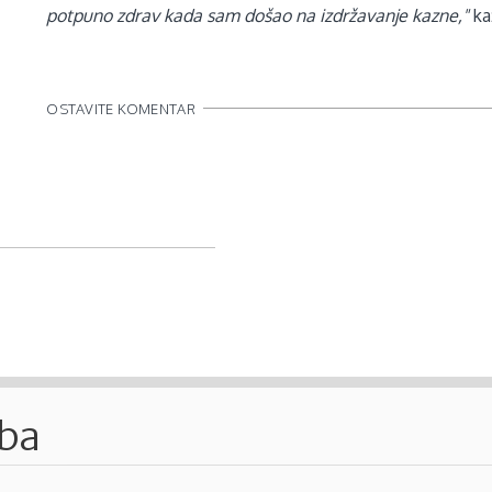
potpuno zdrav kada sam došao na izdržavanje kazne,"
ka
OSTAVITE KOMENTAR
.ba