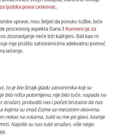
za ljudska prava Leskovac.
orske uprave, nisu željeli da povuku tužbe, biće
ede procesnog aspekta člana 3
Konvencije za
hovo zlostavljanje neće biti kažnjeni. Baš kao ni
koje nije pružilo zatvorenicima adekvatnu pomoć
na lečenje.
, to je bio štrajk glađu zatvorenika koji su
je bilo ništa polomljeno, nije bilo tuče, napada na
i stražari, probudili nas i počeli brutalno da nas
 kojima su imali čizme sa metalnim okovima.
an nokat na rukama, tukli su me po glavi, kasnije
mrti.
Najviše su nas tukli stražari, više nego
nja.