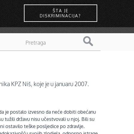
ŠTA JE
DISKRIMINACIJA?
ika KPZ Niš, koje je u januaru 2007.
a je postalo izvesno da neće dobiti obećanu
su tužili državu nisu učestvovali u njoj.
Bili su
ini ostavilo teške posljedice po zdravlje.
u nedokazivošću svojih zlodjela, odnosno istrage