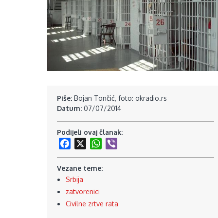
Piše:
Bojan Tončić, foto: okradio.rs
Datum:
07/07/2014
Podijeli ovaj članak:
Facebook
X
WhatsApp
Viber
Vezane teme:
Srbija
zatvorenici
Civilne zrtve rata