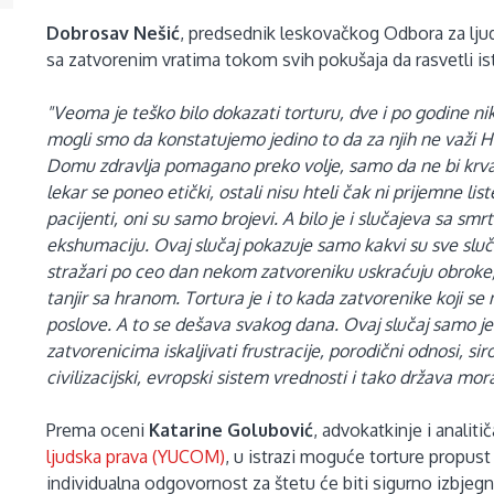
Dobrosav Nešić
, predsednik leskovačkog Odbora za ljud
sa zatvorenim vratima tokom svih pokušaja da rasvetli i
"Veoma je teško bilo dokazati torturu, dve i po godine ni
mogli smo da konstatujemo jedino to da za njih ne važi H
Domu zdravlja pomagano preko volje, samo da ne bi krvar
lekar se poneo etički, ostali nisu hteli čak ni prijemne li
pacijenti, oni su samo brojevi. A bilo je i slučajeva sa s
ekshumaciju. Ovaj slučaj pokazuje samo kakvi su sve slu
stražari po ceo dan nekom zatvoreniku uskraćuju obroke,
tanjir sa hranom. Tortura je i to kada zatvorenike koji s
poslove. A to se dešava svakog dana. Ovaj slučaj samo j
zatvorenicima iskaljivati frustracije, porodični odnosi, s
civilizacijski, evropski sistem vrednosti i tako država mo
Prema oceni
Katarine Golubović
, advokatkinje i analit
ljudska prava (YUCOM)
, u istrazi moguće torture propust 
individualna odgovornost za štetu će biti sigurno izbjeg