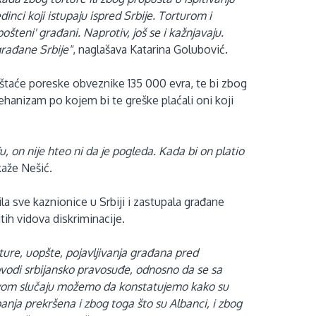
nci koji istupaju ispred Srbije. Torturom i
teni' građani. Naprotiv, još se i kažnjavaju.
građane Srbije"
, naglašava Katarina Golubović.
štaće poreske obveznike 135 000 evra, te bi zbog
hanizam po kojem bi te greške plaćali oni koji
on nije hteo ni da je pogleda. Kada bi on platio
kaže Nešić.
la sve kaznionice u Srbiji i zastupala građane
itih vidova diskriminacije.
rture, uopšte, pojavljivanja građana pred
provodi srbijansko pravosuđe, odnosno da se sa
 ovom slučaju možemo da konstatujemo kako su
nja prekršena i zbog toga što su Albanci, i zbog