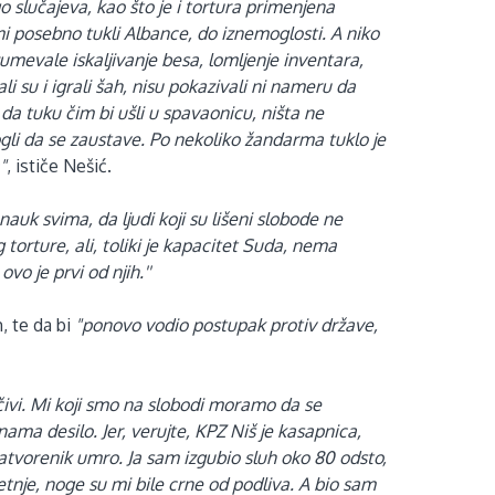
o slučajeva, kao što je i tortura primenjena
 posebno tukli Albance, do iznemoglosti. A niko
umevale iskaljivanje besa, lomljenje inventara,
li su i igrali šah, nisu pokazivali ni nameru da
da tuku čim bi ušli u spavaonicu, ništa ne
ogli da se zaustave. Po nekoliko žandarma tuklo je
"
, ističe Nešić.
auk svima, da ljudi koji su lišeni slobode ne
 torture, ali, toliki je kapacitet Suda, nema
o je prvi od njih.''
, te da bi
"ponovo vodio postupak protiv države,
čivi. Mi koji smo na slobodi moramo da se
ama desilo. Jer, verujte, KPZ Niš je kasapnica,
zatvorenik umro. Ja sam izgubio sluh oko 80 odsto,
je, noge su mi bile crne od podliva. A bio sam