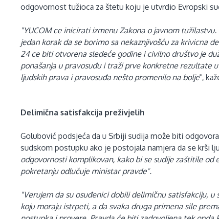
odgovornost tužioca za štetu koju je utvrdio Evropski sud
"YUCOM ce inicirati izmenu Zakona o javnom tužilastvu. 
jedan korak da se borimo sa nekaznjivošću za krivicna del
24 ce biti otvorena sledeće godine i civilno društvo je d
ponašanja u pravosuđu i traži prve konkretne rezultate u 
ljudskih prava i pravosuđa nešto promenilo na bolje
", ka
Delimična satisfakcija preživjelih
Golubović podsjeća da u Srbiji sudija može biti odgovora
sudskom postupku ako je postojala namjera da se krši lju
odgovornosti komplikovan, kako bi se sudije zaštitile od 
pokretanju odlučuje ministar pravde".
"Verujem da su osuđenici dobili delimičnu satisfakciju, u
koju moraju istrpeti, a da svaka druga primena sile pre
postupka i provere. Pravda će biti zadovoljena tek onda k