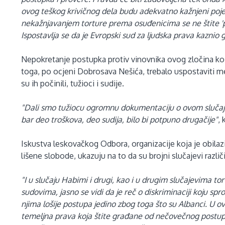
ovog teškog krivičnog dela budu adekvatno kažnjeni pojedi
nekažnjavanjem torture prema osuđenicima se ne štite 'poš
Ispostavlja se da je Evropski sud za ljudska prava kaznio 
Nepokretanje postupka protiv vinovnika ovog zločina ko
toga, po ocjeni Dobrosava Nešića, trebalo uspostaviti me
su ih počinili, tužioci i sudije.
"Dali smo tužiocu ogromnu dokumentaciju o ovom slučaju, 
bar deo troškova, deo sudija, bilo bi potpuno drugačije"
, 
Iskustva leskovačkog Odbora, organizacije koja je obilazi
lišene slobode, ukazuju na to da su brojni slučajevi različ
"I u slučaju Habimi i drugi, kao i u drugim slučajevima to
sudovima, jasno se vidi da je reč o diskriminaciji koju s
njima lošije postupa jedino zbog toga što su Albanci. U
temeljna prava koja štite građane od nečovečnog postupa