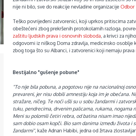
nije ni bilo, sve do reakcije nevladine organizacije
Odbor 
Teško povrijeđeni zatvorenici, koji uprkos pritiscima zatv
obeštećeni zbog prekršenih protokolarnih razloga, povr
zaštitu ljudskih prava i osnovnih sloboda
, a krivci za nji
odgovorni iz niškog Doma zdravlja, medicinsko osoblje 
zbog toga što su Albanci, i zatvorenici koji nemaju prava 
Bestijalno "gušenje pobune"
"To nije bila pobuna, a pogotovu nije na nacionalnoj osnovi
prevareni, jer nisu dobili amnestiju koja im je obećana. Ni
stražare, ničeg. Te noći ušli su u sobu žandarmi i zatvorsk
tuku, pendrecima, drvenim palicama, rukama, nogama na
Meni su polomili četiri rebra, od batina nisam imao nijed
sam dobio osam kopči. Bio sam danima između života i s
žandarmi"
, kaže Adnan Habibi, jedna od žrtava zlostavlja