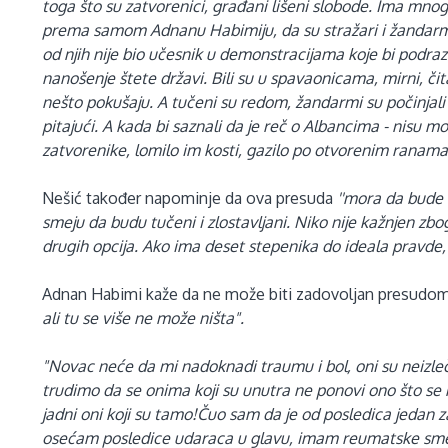
toga što su zatvorenici, građani lišeni slobode. Ima mnog
prema samom Adnanu Habimiju, da su stražari i žandarmi
od njih nije bio učesnik u demonstracijama koje bi podraz
nanošenje štete državi. Bili su u spavaonicama, mirni, čita
nešto pokušaju. A tučeni su redom, žandarmi su počinjali 
pitajući. A kada bi saznali da je reč o Albancima - nisu m
zatvorenike, lomilo im kosti, gazilo po otvorenim ranama
Nešić također napominje da ova presuda
''
mora da bude n
smeju da budu tučeni i zlostavljani. Niko nije kažnjen zbog
drugih opcija. Ako ima deset stepenika do ideala pravde, ov
Adnan Habimi kaže da ne može biti zadovoljan presudom
ali tu se više ne može ništa".
"Novac neće da mi nadoknadi traumu i bol, oni su neizle
trudimo da se onima koji su unutra ne ponovi ono što se n
jadni oni koji su tamo!Čuo sam da je od posledica jedan 
osećam posledice udaraca u glavu, imam reumatske smetn