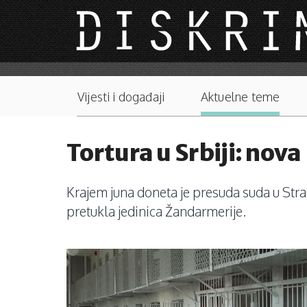
Skip to main content
Main menu
Vijesti i događaji
Aktuelne teme
Tortura u Srbiji: nov
Krajem juna doneta je presuda suda u Stra
pretukla jedinica Žandarmerije.