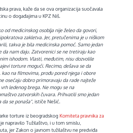
ska prava, kaže da se ova organizacija suočavala
stinu o događajima u KPZ Niš.
ko od medicinskog osoblja nije želeo da govori,
ipokratova zakletva. Jer, pretučenima je u niškom
ili, takva je bila medicinska pomoć. Samo jedan
ste da nam daju. Zatvorenici se ne tretiraju kao
mrtnim ishodom. Vlasti, međutim, nisu dozvolile
čajevi torture mogući. Recimo, dešava se da
 kao na filmovima, prođu pored njega i obore
e ne osećaju dobro primoravaju da rade najteže
e vrh ledenog brega. Ne mogu se na
iromaštvo zatvorskih čuvara. Prihvatili smo jedan
ra da se ponaša"
, ističe Nešić.
ičarke torture iz beogradskog
Komiteta pravnika za
je napravilo Tužilaštvo, i u tom smislu,
nuta, jer Zakon o javnom tužilaštvu ne predviđa