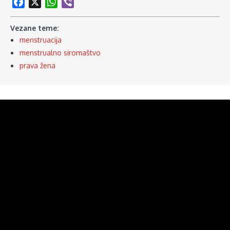
Facebook
X
WhatsApp
Viber
Vezane teme:
menstruacija
menstrualno siromaštvo
prava žena