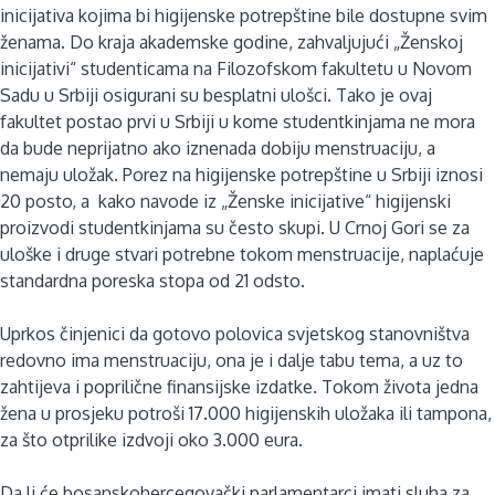
inicijativa kojima bi higijenske potrepštine bile dostupne svim
ženama. Do kraja akademske godine, zahvaljujući „Ženskoj
inicijativi“ studenticama na Filozofskom fakultetu u Novom
Sadu u Srbiji osigurani su besplatni ulošci. Tako je ovaj
fakultet postao prvi u Srbiji u kome studentkinjama ne mora
da bude neprijatno ako iznenada dobiju menstruaciju, a
nemaju uložak. Porez na higijenske potrepštine u Srbiji iznosi
20 posto, a kako navode iz „Ženske inicijative“ higijenski
proizvodi studentkinjama su često skupi. U Crnoj Gori se za
uloške i druge stvari potrebne tokom menstruacije, naplaćuje
standardna poreska stopa od 21 odsto.
Uprkos činjenici da gotovo polovica svjetskog stanovništva
redovno ima menstruaciju, ona je i dalje tabu tema, a uz to
zahtijeva i poprilične finansijske izdatke. Tokom života jedna
žena u prosjeku potroši 17.000 higijenskih uložaka ili tampona,
za što otprilike izdvoji oko 3.000 eura.
Da li će bosanskohercegovački parlamentarci imati sluha za