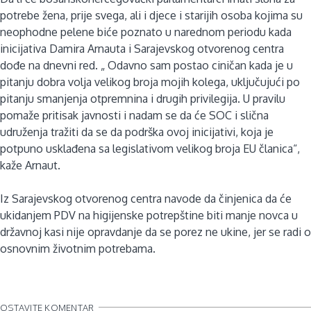
potrebe žena, prije svega, ali i djece i starijih osoba kojima su
neophodne pelene biće poznato u narednom periodu kada
inicijativa Damira Arnauta i Sarajevskog otvorenog centra
dođe na dnevni red. „ Odavno sam postao ciničan kada je u
pitanju dobra volja velikog broja mojih kolega, uključujući po
pitanju smanjenja otpremnina i drugih privilegija. U pravilu
pomaže pritisak javnosti i nadam se da će SOC i slična
udruženja tražiti da se da podrška ovoj inicijativi, koja je
potpuno usklađena sa legislativom velikog broja EU članica“,
kaže Arnaut.
Iz Sarajevskog otvorenog centra navode da činjenica da će
ukidanjem PDV na higijenske potrepštine biti manje novca u
državnoj kasi nije opravdanje da se porez ne ukine, jer se radi o
osnovnim životnim potrebama.
OSTAVITE KOMENTAR