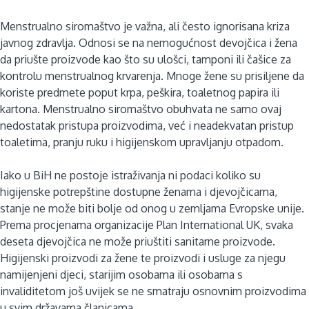
Menstrualno siromaštvo je važna, ali često ignorisana kriza
javnog zdravlja. Odnosi se na nemogućnost devojčica i žena
da priušte proizvode kao što su ulošci, tamponi ili čašice za
kontrolu menstrualnog krvarenja. Mnoge žene su prisiljene da
koriste predmete poput krpa, peškira, toaletnog papira ili
kartona. Menstrualno siromaštvo obuhvata ne samo ovaj
nedostatak pristupa proizvodima, već i neadekvatan pristup
toaletima, pranju ruku i higijenskom upravljanju otpadom.
Iako u BiH ne postoje istraživanja ni podaci koliko su
higijenske potrepštine dostupne ženama i djevojčicama,
stanje ne može biti bolje od onog u zemljama Evropske unije.
Prema procjenama organizacije Plan International UK, svaka
deseta djevojčica ne može priuštiti sanitarne proizvode.
Higijenski proizvodi za žene te proizvodi i usluge za njegu
namijenjeni djeci, starijim osobama ili osobama s
invaliditetom još uvijek se ne smatraju osnovnim proizvodima
u svim državama članicama.