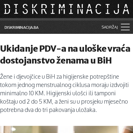
Skip to main content
SADRŽAJ
DISKRIMINACIJA.BA
Šta je diskriminacija?
Ukidanje PDV-a na uloške vraća
Vijesti i događaji
dostojanstvo ženama u BiH
Aktuelne teme
Žene i djevojčice u BiH za higijenske potrepštine
Kolumne
tokom jednog menstrualnog ciklusa moraju izdvojiti
Lične priče
minimalno 10 KM. Higijenski ulošci ili tamponi
koštaju od 2 do 5 KM, a ženi su u prosjeku mjesečno
Saradnja sa medijima
potrebna dva do tri pakovanja uložaka.
Pretraga