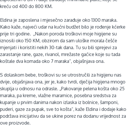
kreću od 400 do 800 KM.
Eldina je zaposlena i mjesečno zarađuje oko 1300 maraka.
Kako kaže, najveći udar na kućni budžet bilo je rođenje kćerke
prije tri godine. „Nakon poroda troškovi moje higijene su
iznosili oko 150 KM, obzirom da sam uloške morala češće
mjenjati i koristiti nekih 30-tak dana. Tu su bili sprejevi za
zarastanje rane, gaze, rivanol, mrežaste gaćice koje su tada
koštale dva komada oko 7 maraka“, objašnjava ona.
S dolaskom bebe, troškovi su se utrostručili za higijenu nas
dvije, objašnjava ona, jer je, kako tvrdi, dječija higijena mnogo
skuplja u odnosu na odrasle. „Pakovanje pelena košta oko 25
maraka, pa kreme, vlažne maramice, posebna sredstva za
kupanje u prvim danima nakon izlaska iz bolnice, šamponi,
puderi, gaze za pupak, sve to košta“, kaže Eldina i dodaje kako
podržava inicijativu da se ukine porez na dodanu vrijednost za
ove proizvode.