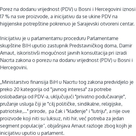
Porez na dodanu vrijednost (PDV) u Bosni i Hercegovini iznosi
17 % na sve proizvode, a inicijativu da se ukine PDV na
higijenske potrepštine pokrenuo je Sarajevski otvoreni centar.
Inicijativu je u parlamentarnu proceduru Parlamentarne
skupštine BIH uputio zastupnik Predstavničkog doma, Damir
Arnaut, iskoristivši mogućnost javnih konsultacija pri izradi
Nacrta zakona o porezu na dodanu vrijednost (PDV) u Bosni i
Hercegovini.
„Ministarstvo finansija BiH u Nacrtu tog zakona predvidjelo je
preko 20 kategorija od "javnog interesa" za potrebe
oslobađanja od PDV-a, uključujući "privatno podučavanje",
pružanje usluga čiji je "cilj političke, sindikalne, religijske,
patriotske,..." prirode, pa čak i "klađenje" i "lutriju", a nije ove
proizvode koji niti su luksuz, niti hir, već potreba za jedan
segment populacije“, objašnjava Arnaut razloge zbog kojih je
inicijativu uputio u parlament.