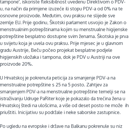
tampone', iskoriste fleksibilnost uvedenu Direktivom o PDV-
u, na način da primjene izuzeće ili stopu PDV-a od 0% na te
osnovne proizvode. Međutim, ovu praksu ne slijede sve
zemlje EU. Prije godinu, Škotski parlament usvojio je Zakon o
menstrualnim potrepštinama kojim su menstrualne higijenske
potrepštine besplatno dostupne svim ženama. Škotska je prva
u svijetu koja je uvela ovu praksu. Prije mjesec je u glavnom
gradu Austrije, Beču počeo projekat besplatne podjele
higijenskih uložaka i tampona, dok je PDV u Austriji na ove
proizvode 20%.
U Hrvatskoj je pokrenuta peticija za smanjenje PDV-a na
menstrualne potrepštine s 25 na 5 posto. Zahtjev za
smanjenjem PDV-a na menstrualne potrepštine temelji se na
istraživanju Udruge PaRiter koje je pokazalo da trećina žena u
Hrvatskoj štedi na ulošcima, a više od deset posto ne može ih
priuštiti. Inicijativu su podržale i neke saborske zastupnice.
Po ugledu na evropske i države na Balkanu pokrenule su niz