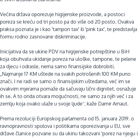
Većina država oporezuje higijenske proizvode, a postoci
poreza se kreću od tri posto pa do više od 20 posto. Ovakva
praksa poznata je i kao 'tampon tax' ili 'pink tax', te predstavlja
formu rodno zasnovane diskriminacije.
Inicijativa da se ukine PDV na higijenske potrepštine u BiH
koja obuhvata ukidanje poreza na uloške, tampone, te pelene
za djecu i odrasle, nema samo finansijske dobrobiti.
„Najmanje 17 KM uštede na svakih potrošenih 100 KM puno
znači. I ne radi se samo o finansijskim uštedama, već im se
ovakvim mjerama pomaže da sačuvaju lični dignitet, osnažuje
ih se. A to onda otvara mogućnosti, ne samo za njih već i za
zemlju koja ovako ulaže u svoje ljude“, kaže Damir Arnaut.
Prema rezoluciji Europskog parlamenta od 15. januara 2019. o
ravnopravnosti spolova i politikama oporezivanja u EU, sve
države članice pozvane su da ukinu takozvani 'porez na njegu i