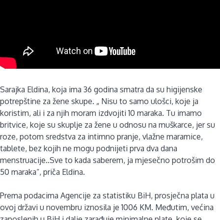
Sarajka Eldina, koja ima 36 godina smatra da su higijenske
potrepštine za žene skupe. „ Nisu to samo ulošci, koje ja
koristim, ali i za njih moram izdvojiti 10 maraka. Tu imamo
britvice, koje su skuplje za žene u odnosu na muškarce, jer su
roze, potom sredstva za intimno pranje, vlažne maramice,
tablete, bez kojih ne mogu podnijeti prva dva dana
menstruacije..Sve to kada saberem, ja mjesečno potrošim do
50 maraka“, priča Eldina.
Prema podacima Agencije za statistiku BiH, prosječna plata u
ovoj državi u novembru iznosila je 1006 KM. Međutim, većina
zaposlenih u BiH i dalje zarađuje minimalne plate, koje se