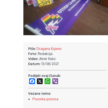
Piše:
Dragana Erjavec
Foto:
Redakcija
Video:
Almir Nalo
Datum:
13/08/2021
Podijeli ovaj članak:
Facebook
X
WhatsApp
Viber
Vezane teme:
Povorka ponosa