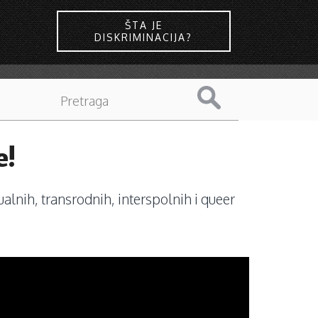
ŠTA JE
DISKRIMINACIJA?
e!
sualnih, transrodnih, interspolnih i queer