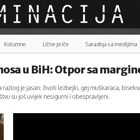
Kolumne
Lične priče
Saradnja sa medijima
nosa u BiH: Otpor sa margin
 razlog je jasan: životi lezbejki, gej muškaraca, bisek
štvu su još uvijek nesigurni i obespravljeni.