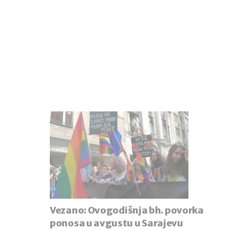
Vezano:
Ovogodišnja bh. povorka
ponosa u avgustu u Sarajevu