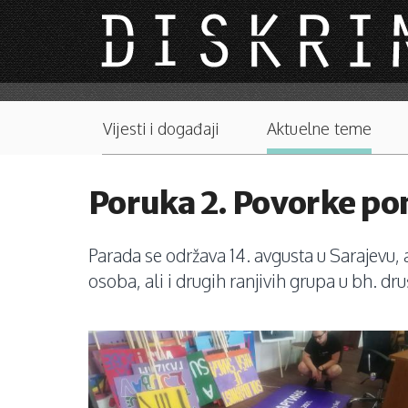
Skip to main content
Main menu
Vijesti i događaji
Aktuelne teme
Poruka 2. Povorke po
Parada se održava 14. avgusta u Sarajevu, a
osoba, ali i drugih ranjivih grupa u bh. dru