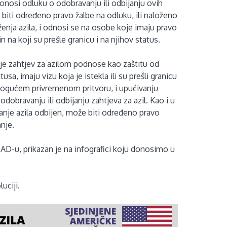
donosi odluku o odobravanju ili odbijanju ovih
e biti određeno pravo žalbe na odluku, ili naloženo
ženja azila, i odnosi se na osobe koje imaju pravo
čin na koji su prešle granicu i na njihov status.
je zahtjev za azilom podnose kao zaštitu od
usa, imaju vizu koja je istekla ili su prešli granicu
 mogućem privremenom pritvoru, i upućivanju
dobravanju ili odbijanju zahtjeva za azil. Kao i u
nje azila odbijen, može biti određeno pravo
nje.
SAD-u, prikazan je na infografici koju donosimo u
uciji.