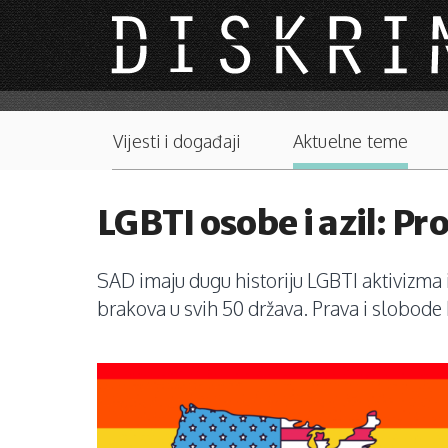
Skip to main content
Main menu
Vijesti i događaji
Aktuelne teme
LGBTI osobe i azil: P
SAD imaju dugu historiju LGBTI aktivizma i
brakova u svih 50 država. Prava i slobode