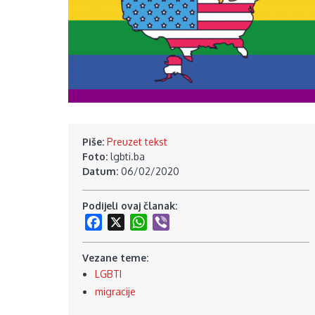
Piše:
Preuzet tekst
Foto:
lgbti.ba
Datum:
06/02/2020
Podijeli ovaj članak:
Facebook
X
WhatsApp
Viber
Vezane teme:
LGBTI
migracije