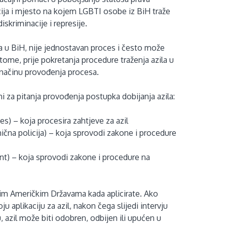
ija i mjesto na kojem LGBTI osobe iz BiH traže
iskriminacije i represije.
ka u BiH, nije jednostavan proces i često može
 tome, prije pokretanja procedure traženja azila u
o načinu provođenja procesa.
ni za pitanja provođenja postupka dobijanja azila:
s) – koja procesira zahtjeve za azil
čna policija) – koja sprovodi zakone i procedure
t) – koja sprovodi zakone i procedure na
jenim Američkim Državama kada aplicirate. Ako
u aplikaciju za azil, nakon čega slijedi intervju
, azil može biti odobren, odbijen ili upućen u