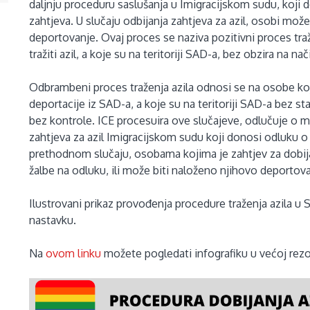
daljnju proceduru saslušanja u Imigracijskom sudu, koji 
zahtjeva. U slučaju odbijanja zahtjeva za azil, osobi mož
deportovanje. Ovaj proces se naziva pozitivni proces tra
tražiti azil, a koje su na teritoriji SAD-a, bez obzira na na
Odbrambeni proces traženja azila odnosi se na osobe ko
deportacije iz SAD-a, a koje su na teritoriji SAD-a bez stat
bez kontrole. ICE procesuira ove slučajeve, odlučuje o
zahtjeva za azil Imigracijskom sudu koji donosi odluku o o
prethodnom slučaju, osobama kojima je zahtjev za dobija
žalbe na odluku, ili može biti naloženo njihovo deportova
Ilustrovani prikaz provođenja procedure traženja azila u 
nastavku.
Na
ovom linku
možete pogledati infografiku u većoj rezol