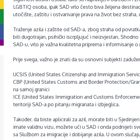
LGBTIQ osoba, ipak SAD vrlo često biva željena destinac
utočište, zaštitu i ostvarivanje prava na život bez straha, d
Traženje azila i zaštite od SAD-a, zbog straha od povrat
biti dugotrajan, psihički iscrpljujuć i neizvjestan. Shodno
SAD-u, vrlo je važna kvalitetna priprema i informisanje 
Prije svega, važno je znati da su osnovni subjekti zaduže
UCSIS (United States Citizenship and Immigration Service
CBP (United States Customs and Border Protection/Grani
na samoj granici
ICE (United States Immigration and Customs Enforcemen
teritoriji SAD-a po pitanju migranata i izbjeglica.
Također, da biste aplicirali za azil, morate biti u Sjedin
imate validnu vizu, možete ući u SAD i onda podnijeti svoj
sa Službom za imigracije i dobijanje azila. U ovom slučaju