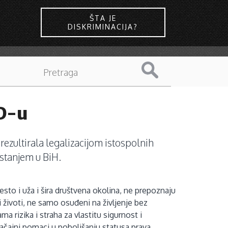
ŠTA JE
DISKRIMINACIJA?
AD-u
rezultirala legalizacijom istospolnih
 stanjem u BiH.
 često i uža i šira društvena okolina, ne prepoznaju
 životi, ne samo osuđeni na življenje bez
ma rizika i straha za vlastitu sigurnost i
načajni pomaci u poboljšanju statusa prava