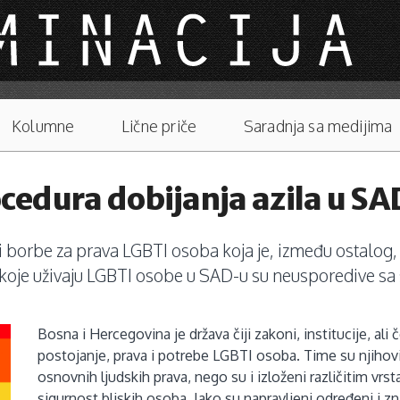
Kolumne
Lične priče
Saradnja sa medijima
rocedura dobijanja azila u S
 borbe za prava LGBTI osoba koja je, između ostalog, 
 koje uživaju LGBTI osobe u SAD-u su neusporedive sa
Bosna i Hercegovina je država čiji zakoni, institucije, ali
postojanje, prava i potrebe LGBTI osoba. Time su njihovi
osnovnih ljudskih prava, nego su i izloženi različitim vrsta
sigurnost bliskih osoba. Iako su napravljeni određeni i z