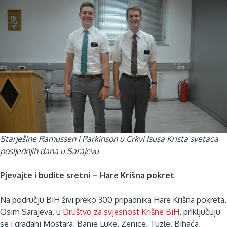
Starješine Ramussen i Parkinson u Crkvi Isusa Krista svetaca
posljednjih dana u Sarajevu
Pjevajte i budite sretni – Hare Krišna pokret
Na području BiH živi preko 300 pripadnika Hare Krišna pokreta.
Osim Sarajeva, u
Društvo za svjesnost Krišne BiH
, priključuju
se i građani Mostara, Banje Luke, Zenice, Tuzle, Bihaća,