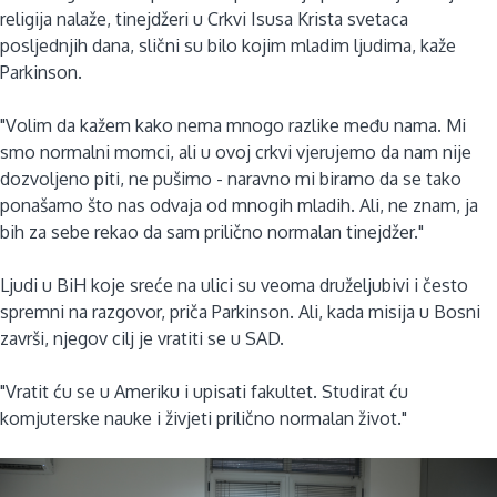
religija nalaže, tinejdžeri u Crkvi Isusa Krista svetaca
posljednjih dana, slični su bilo kojim mladim ljudima, kaže
Parkinson.
"Volim da kažem kako nema mnogo razlike među nama. Mi
smo normalni momci, ali u ovoj crkvi vjerujemo da nam nije
dozvoljeno piti, ne pušimo - naravno mi biramo da se tako
ponašamo što nas odvaja od mnogih mladih. Ali, ne znam, ja
bih za sebe rekao da sam prilično normalan tinejdžer."
Ljudi u BiH koje sreće na ulici su veoma druželjubivi i često
spremni na razgovor, priča Parkinson. Ali, kada misija u Bosni
završi, njegov cilj je vratiti se u SAD.
"Vratit ću se u Ameriku i upisati fakultet. Studirat ću
komjuterske nauke i živjeti prilično normalan život."