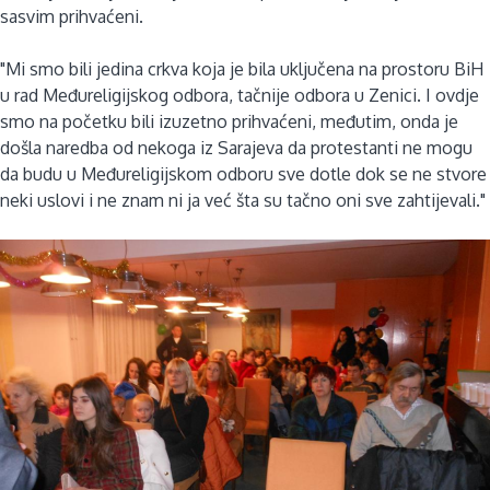
sasvim prihvaćeni.
"Mi smo bili jedina crkva koja je bila uključena na prostoru BiH
u rad Međureligijskog odbora, tačnije odbora u Zenici. I ovdje
smo na početku bili izuzetno prihvaćeni, međutim, onda je
došla naredba od nekoga iz Sarajeva da protestanti ne mogu
da budu u Međureligijskom odboru sve dotle dok se ne stvore
neki uslovi i ne znam ni ja već šta su tačno oni sve zahtijevali."