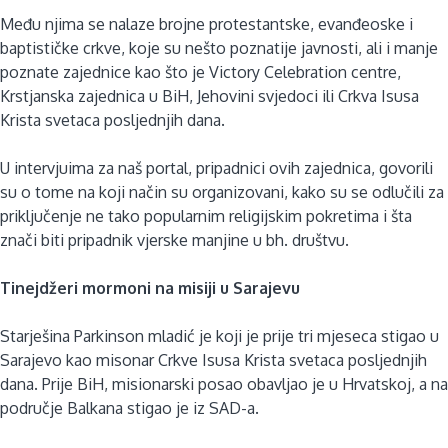
Među njima se nalaze brojne protestantske, evanđeoske i
baptističke crkve, koje su nešto poznatije javnosti, ali i manje
poznate zajednice kao što je Victory Celebration centre,
Krstjanska zajednica u BiH, Jehovini svjedoci ili Crkva Isusa
Krista svetaca posljednjih dana.
U intervjuima za naš portal, pripadnici ovih zajednica, govorili
su o tome na koji način su organizovani, kako su se odlučili za
priključenje ne tako popularnim religijskim pokretima i šta
znači biti pripadnik vjerske manjine u bh. društvu.
Tinejdžeri mormoni na misiji u Sarajevu
Starješina Parkinson mladić je koji je prije tri mjeseca stigao u
Sarajevo kao misonar Crkve Isusa Krista svetaca posljednjih
dana. Prije BiH, misionarski posao obavljao je u Hrvatskoj, a na
područje Balkana stigao je iz SAD-a.