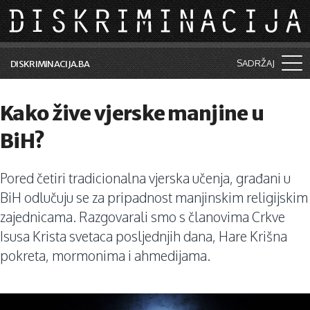
Skip to main content
SADRŽAJ
DISKRIMINACIJA.BA
Šta je diskriminacija?
Kako žive vjerske manjine u
Vijesti i događaji
BiH?
Aktuelne teme
Pored četiri tradicionalna vjerska učenja, građani u
Kolumne
BiH odlučuju se za pripadnost manjinskim religijskim
Lične priče
zajednicama. Razgovarali smo s članovima Crkve
Isusa Krista svetaca posljednjih dana, Hare Krišna
Saradnja sa medijima
pokreta, mormonima i ahmedijama.
Pretraga