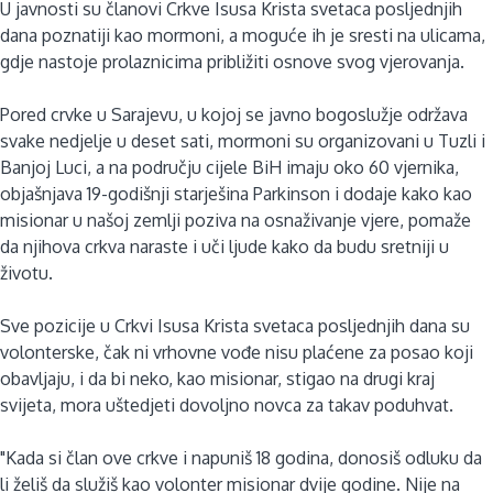
U javnosti su članovi Crkve Isusa Krista svetaca posljednjih
dana poznatiji kao mormoni, a moguće ih je sresti na ulicama,
gdje nastoje prolaznicima približiti osnove svog vjerovanja.
Pored crvke u Sarajevu, u kojoj se javno bogoslužje održava
svake nedjelje u deset sati, mormoni su organizovani u Tuzli i
Banjoj Luci, a na području cijele BiH imaju oko 60 vjernika,
objašnjava 19-godišnji starješina Parkinson i dodaje kako kao
misionar u našoj zemlji poziva na osnaživanje vjere, pomaže
da njihova crkva naraste i uči ljude kako da budu sretniji u
životu.
Sve pozicije u Crkvi Isusa Krista svetaca posljednjih dana su
volonterske, čak ni vrhovne vođe nisu plaćene za posao koji
obavljaju, i da bi neko, kao misionar, stigao na drugi kraj
svijeta, mora uštedjeti dovoljno novca za takav poduhvat.
"Kada si član ove crkve i napuniš 18 godina, donosiš odluku da
li želiš da služiš kao volonter misionar dvije godine. Nije na