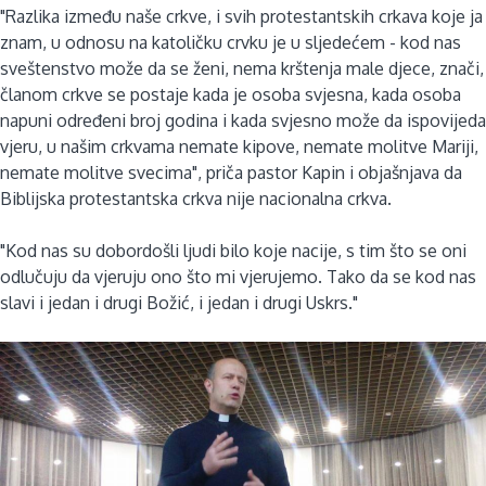
"Razlika između naše crkve, i svih protestantskih crkava koje ja
znam, u odnosu na katoličku crvku je u sljedećem - kod nas
sveštenstvo može da se ženi, nema krštenja male djece, znači,
članom crkve se postaje kada je osoba svjesna, kada osoba
napuni određeni broj godina i kada svjesno može da ispovijeda
vjeru, u našim crkvama nemate kipove, nemate molitve Mariji,
nemate molitve svecima", priča pastor Kapin i objašnjava da
Biblijska protestantska crkva nije nacionalna crkva.
"Kod nas su dobordošli ljudi bilo koje nacije, s tim što se oni
odlučuju da vjeruju ono što mi vjerujemo. Tako da se kod nas
slavi i jedan i drugi Božić, i jedan i drugi Uskrs."