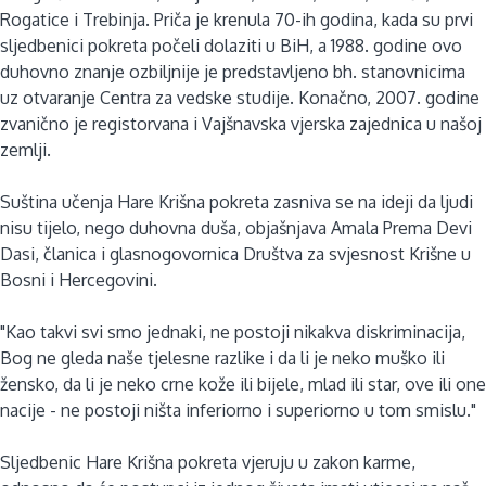
Rogatice i Trebinja. Priča je krenula 70-ih godina, kada su prvi
sljedbenici pokreta počeli dolaziti u BiH, a 1988. godine ovo
duhovno znanje ozbiljnije je predstavljeno bh. stanovnicima
uz otvaranje Centra za vedske studije. Konačno, 2007. godine
zvanično je registorvana i Vajšnavska vjerska zajednica u našoj
zemlji.
Suština učenja Hare Krišna pokreta zasniva se na ideji da ljudi
nisu tijelo, nego duhovna duša, objašnjava Amala Prema Devi
Dasi, članica i glasnogovornica Društva za svjesnost Krišne u
Bosni i Hercegovini.
"Kao takvi svi smo jednaki, ne postoji nikakva diskriminacija,
Bog ne gleda naše tjelesne razlike i da li je neko muško ili
žensko, da li je neko crne kože ili bijele, mlad ili star, ove ili one
nacije - ne postoji ništa inferiorno i superiorno u tom smislu."
Sljedbenic Hare Krišna pokreta vjeruju u zakon karme,