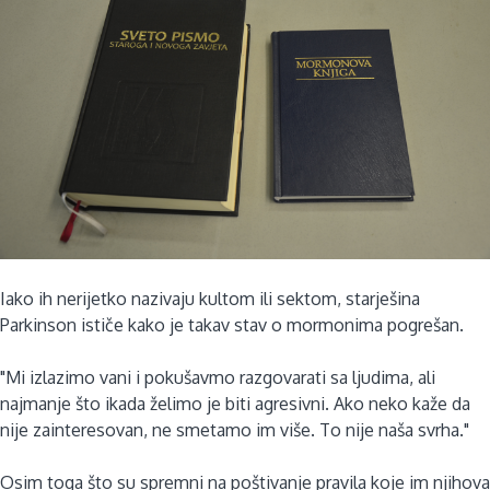
Iako ih nerijetko nazivaju kultom ili sektom, starješina
Parkinson ističe kako je takav stav o mormonima pogrešan.
"Mi izlazimo vani i pokušavmo razgovarati sa ljudima, ali
najmanje što ikada želimo je biti agresivni. Ako neko kaže da
nije zainteresovan, ne smetamo im više. To nije naša svrha."
Osim toga što su spremni na poštivanje pravila koje im njihova