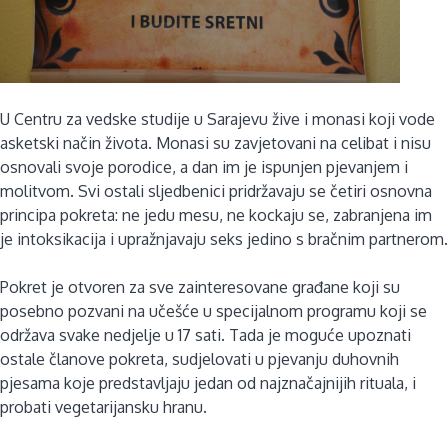
U Centru za vedske studije u Sarajevu žive i monasi koji vode
asketski način života. Monasi su zavjetovani na celibat i nisu
osnovali svoje porodice, a dan im je ispunjen pjevanjem i
molitvom. Svi ostali sljedbenici pridržavaju se četiri osnovna
principa pokreta: ne jedu mesu, ne kockaju se, zabranjena im
je intoksikacija i upražnjavaju seks jedino s bračnim partnerom.
Pokret je otvoren za sve zainteresovane građane koji su
posebno pozvani na učešće u specijalnom programu koji se
održava svake nedjelje u 17 sati. Tada je moguće upoznati
ostale članove pokreta, sudjelovati u pjevanju duhovnih
pjesama koje predstavljaju jedan od najznačajnijih rituala, i
probati vegetarijansku hranu.