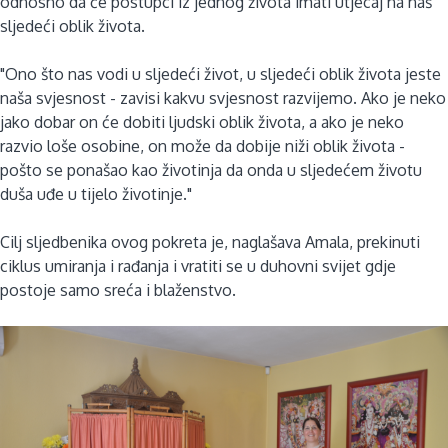
odnosno da će postupci iz jednog života imati utjecaj na naš
sljedeći oblik života.
"Ono što nas vodi u sljedeći život, u sljedeći oblik života jeste
naša svjesnost - zavisi kakvu svjesnost razvijemo. Ako je neko
jako dobar on će dobiti ljudski oblik života, a ako je neko
razvio loše osobine, on može da dobije niži oblik života -
pošto se ponašao kao životinja da onda u sljedećem životu
duša uđe u tijelo životinje."
Cilj sljedbenika ovog pokreta je, naglašava Amala, prekinuti
ciklus umiranja i rađanja i vratiti se u duhovni svijet gdje
postoje samo sreća i blaženstvo.