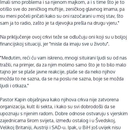
Imali smo problema i sa njenom majkom, a i s time što je to
otišlo sve do zeničkog muftije, zeničkog glavnog imama, pa
su meni počeli pričati kako su oni razočarani u moj stav, što
sam ja to radio, zašto je ta djevojka prešla na drugu vjeru."
Na priključenje ovoj crkvi teže se odlučuju oni koji su u boljoj
financijskoj situaciji, jer "misle da imaju sve u životu".
"Međutim, reći ću vam iskreno, mnogi situirani ljudi su od nas
tražili, na primjer, da za njim molimo samo što je to bilo malo
tajno jer se plaše javne reakcije, plaše se da neko njihov
možda to ne sazna, da se na poslu ne sazna, boje se možda
ljudi i otkaza."
Pastor Kapin objašnjava kako njihova crkva nije zatvorena
organizacija, kult ili sekta, i kako su svi dobrodošli da se
upoznaju s njenim radom. Dobre odnose ostvaruju s vjerskim
zajednicama širom svijeta, između ostalog i u Švedskoj,
Velikoj Britaniji, Austriji i SAD-u. Ipak, u BiH još uvijek nisu