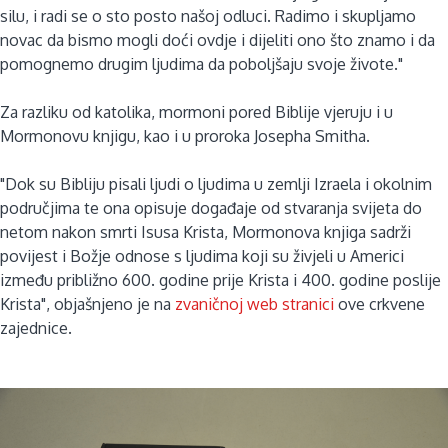
silu, i radi se o sto posto našoj odluci. Radimo i skupljamo
novac da bismo mogli doći ovdje i dijeliti ono što znamo i da
pomognemo drugim ljudima da poboljšaju svoje živote."
Za razliku od katolika, mormoni pored Biblije vjeruju i u
Mormonovu knjigu, kao i u proroka Josepha Smitha.
"Dok su Bibliju pisali ljudi o ljudima u zemlji Izraela i okolnim
područjima te ona opisuje događaje od stvaranja svijeta do
netom nakon smrti Isusa Krista, Mormonova knjiga sadrži
povijest i Božje odnose s ljudima koji su živjeli u Americi
između približno 600. godine prije Krista i 400. godine poslije
Krista", objašnjeno je na
zvaničnoj web stranici
ove crkvene
zajednice.