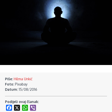
Piše:
Hilma Unkić
Foto:
Pixabay
Datum:
15/08/2016
Podijeli ovaj članak:
Facebook
X
WhatsApp
Viber