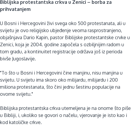
Biblijska protestantska crkva u Zenici – borba za
prihvatanjem
U Bosni i Hercegovini živi svega oko 500 protestanata, ali u
svijetu je ovo religijsko ubjeđenje veoma rasprostranjeno,
objašnjava Dario Kapin, pastor Biblijske protestantske crvke u
Zenici, koja je 2004. godine započela s ozbiljnijim radom u
tom gradu, a kontinuitet registracije održava još iz perioda
bivše Jugoslavije.
"To što u Bosni i Hercegovini čine manjinu, nisu manjina u
svijetu. U svijetu ima skoro oko milijardu, milijardu i 200
miliona protestanata, što čini jednu šestinu populacije na
ovome svijetu."
Biblijska protestantska crkva utemeljena je na onome što piše
u Bibliji, i, ukoliko se govori o načelu, vjerovanje je isto kao i
kod katoličke crkve.