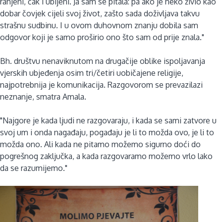
ranjeni, čak i ubijeni. Ja sam se pitala: pa ako je neko živio kao
dobar čovjek cijeli svoj život, zašto sada doživljava takvu
strašnu sudbinu. I u ovom duhovnom znanju dobila sam
odgovor koji je samo proširio ono što sam od prije znala."
Bh. društvu nenaviknutom na drugačije oblike ispoljavanja
vjerskih ubjeđenja osim tri/četiri uobičajene religije,
najpotrebnija je komunikacija. Razgovorom se prevazilazi
neznanje, smatra Amala.
"Najgore je kada ljudi ne razgovaraju, i kada se sami zatvore u
svoj um i onda nagađaju, pogađaju je li to možda ovo, je li to
možda ono. Ali kada ne pitamo možemo sigurno doći do
pogrešnog zaključka, a kada razgovaramo možemo vrlo lako
da se razumijemo."