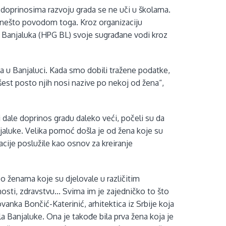
m doprinosima razvoju grada se ne uči u školama.
ini nešto povodom toga. Kroz organizaciju
a Banjaluka (HPG BL) svoje sugrađane vodi kroz
ca u Banjaluci. Kada smo dobili tražene podatke,
šest posto njih nosi nazive po nekoj od žena“,
e i dale doprinos gradu daleko veći, počeli su da
anjaluke. Velika pomoć došla je od žena koje su
ikacije poslužile kao osnov za kreiranje
 o ženama koje su djelovale u različitim
nosti, zdravstvu... Svima im je zajedničko to što
ovanka Bončić-Katerinić, arhitektica iz Srbije koja
 Banjaluke. Ona je takođe bila prva žena koja je