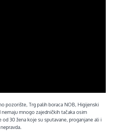
dno pozorište, Trg palih boraca NOB, Higijenski
ed nemaju mnogo zajedničkih tačaka osim
e od 30 žena koje su sputavane, proganjane ali i
 nepravda.