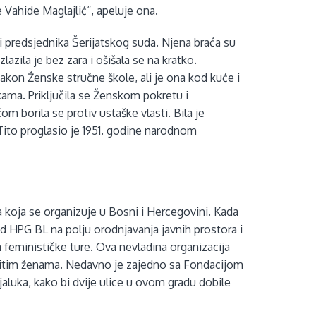
e Vahide Maglajlić“, apeluje ona.
 i predsjednika Šerijatskog suda. Njena braća su
zlazila je bez zara i ošišala se na kratko.
akon Ženske stručne škole, ali je ona kod kuće i
aukama. Priključila se Ženskom pokretu i
m borila se protiv ustaške vlasti. Bila je
Tito proglasio je 1951. godine narodnom
 koja se organizuje u Bosni i Hercegovini. Kada
ad HPG BL na polju orodnjavanja javnih prostora i
 feminističke ture. Ova nevladina organizacija
enitim ženama. Nedavno je zajedno sa Fondacijom
jaluka, kako bi dvije ulice u ovom gradu dobile