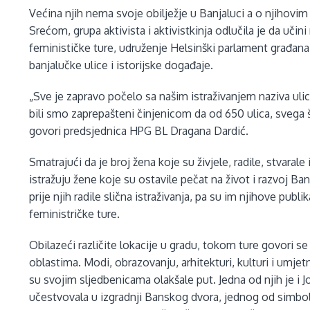
Većina njih nema svoje obilježje u Banjaluci a o njihovi
Srećom, grupa aktivista i aktivistkinja odlučila je da uč
feminističke ture, udruženje Helsinški parlament građan
banjalučke ulice i istorijske događaje.
„Sve je zapravo počelo sa našim istraživanjem naziva uli
bili smo zaprepašteni činjenicom da od 650 ulica, svega 
govori predsjednica HPG BL Dragana Dardić.
Smatrajući da je broj žena koje su živjele, radile, stvaral
istražuju žene koje su ostavile pečat na život i razvoj B
prije njih radile slična istraživanja, pa su im njihove publ
feministričke ture.
Obilazeći različite lokacije u gradu, tokom ture govori se
oblastima. Modi, obrazovanju, arhitekturi, kulturi i umjet
su svojim sljedbenicama olakšale put. Jedna od njih je i J
učestvovala u izgradnji Banskog dvora, jednog od simbola