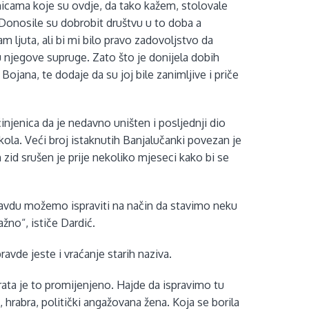
nicama koje su ovdje, da tako kažem, stolovale
Donosile su dobrobit društvu u to doba a
 ljuta, ali bi mi bilo pravo zadovoljstvo da
u njegove supruge. Zato što je donijela dobih
Bojana, te dodaje da su joj bile zanimljive i priče
njenica da je nedavno uništen i posljednji dio
kola. Veći broj istaknutih Banjalučanki povezan je
zid srušen je prije nekoliko mjeseci kako bi se
epravdu možemo ispraviti na način da stavimo neku
ažno“, ističe Dardić.
ravde jeste i vraćanje starih naziva.
rata je to promijenjeno. Hajde da ispravimo tu
 hrabra, politički angažovana žena. Koja se borila