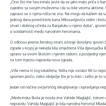
„Ono što me fasciniralo jeste da se jako malo priča o ba
zajedno sa svojim muževima i da su bile veoma aktivne. 
zapravo se o njima ništa ne zna. Ne mogu da kažem da sam
jednog dana pored biste bana Milosavljevića vidim i bist
stvari i dobrog učinila za Banjaluku u njeno doba“, govori 
o solidarnosti među narodnim heroinama.
O odnosu prema ženskoj strani istorije dovoljno govori či
zgrade u kojoj je nekada bila smještena Viša djevojačka š
upravo sa ovom školom i njenim radom, a posljednji njen 
na tom mjestu napravila nova zgrada.
„Više nema ni tog lokaliteta. Ništa nije ostalo! Mi tu n
spomen ploču, neko obilježje šta je tu bilo i zašto je to v
Jedan od načina svojvrsnog iskupljivanja i ispravljanja nep
„Medicinska škola je nosila ime Vahide Maglajlić, tokom 
nepravdu. Vahida Maglajlić je bila narodna heroina! Mlada,