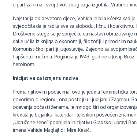
u partizanima i svoj život zbog toga izgubila. Vratimo im
Najstarija od devetoro djece, Vahida je bila kćerka kadije
svjedočila da je radila sve za slobodu, ličnu i kolektivnu. I
Društvene stege su je spriječile da nastavi obrazovanje n
dalje učila iz knjiga o ekonomiji, filozofiji i prirodnim n
Komunističkoj partiji Jugoslavije. Zajedno sa svojom braćo
hapšena i mučena. Poginula je 1943. godine a Josip Broz 
heroinom.
Inicijativa za izmjenu naziva
Prema njihovim podacima, ovo je jedina feministička tura
govorimo o regionu, ona postoji u Ljubljani i Zagrebu. R
odavanja počasti ženama, je mnogo širi od organizovanja
kreirala je bojanku, kalendar i leksikon posvećen znam
„Udružene žene“ podnijela inicijativu Gradskoj upravi Ban
imena Vahide Maglajlić i Mire Kesić.