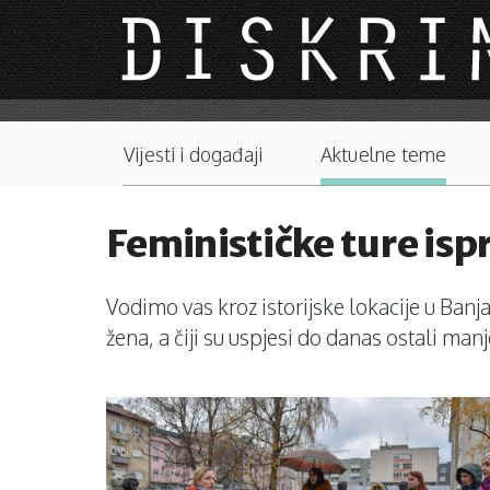
Skip to main content
Main menu
Vijesti i događaji
Aktuelne teme
Feminističke ture is
Vodimo vas kroz istorijske lokacije u Banja
žena, a čiji su uspjesi do danas ostali man