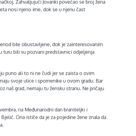
ačkoj. Zahvaljujući Jovanki povećao se broj žena
eta nosi njeno ime, dok se u njenu čast
eriod bile obustavljene, dok je zainteresovanim
u turu bili su pozvani predstavnici odjeljenja
u puno ali to ni ne čudi jer se zaista o ovim
maju svoje ulice i spomenike u ovom gradu. Bar
roz naš grad, nemaju tu žensku stranu. Ne pričaju
vembra, na Međunarodni dan braniteljki i
ć Bjelić. Ona ističe da je za pojedine žene znala da
a.