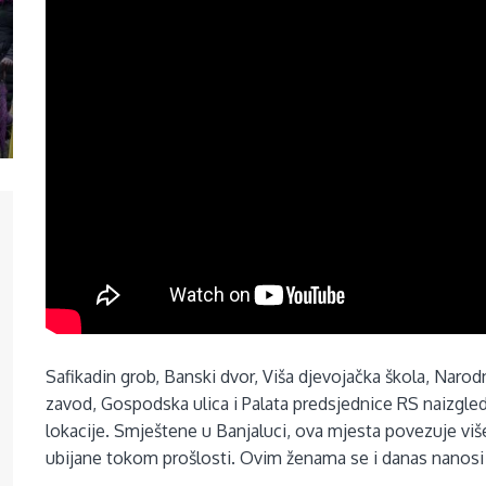
Safikadin grob, Banski dvor, Viša djevojačka škola, Naro
zavod, Gospodska ulica i Palata predsjednice RS naizgl
lokacije. Smještene u Banjaluci, ova mjesta povezuje viš
ubijane tokom prošlosti. Ovim ženama se i danas nanosi