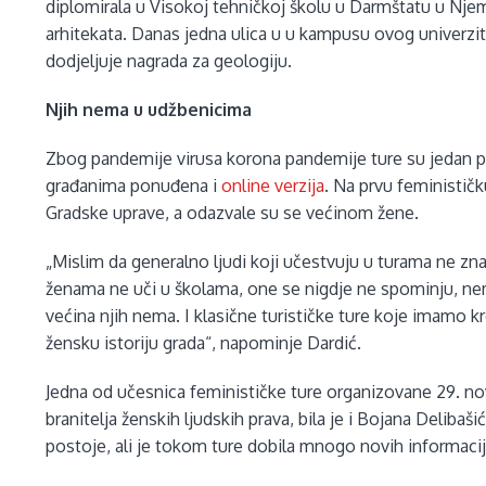
diplomirala u Visokoj tehničkoj školu u Darmštatu u Njem
arhitekata. Danas jedna ulica u u kampusu ovog univerzit
dodjeljuje nagrada za geologiju.
Njih nema u udžbenicima
Zbog pandemije virusa korona pandemije ture su jedan p
građanima ponuđena i
online verzija
. Na prvu feminističk
Gradske uprave, a odazvale su se većinom žene.
„Mislim da generalno ljudi koji učestvuju u turama ne znaj
ženama ne uči u školama, one se nigdje ne spominju, ne
većina njih nema. I klasične turističke ture koje imamo k
žensku istoriju grada“, napominje Dardić.
Jedna od učesnica feminističke ture organizovane 29. no
branitelja ženskih ljudskih prava, bila je i Bojana Delibaši
postoje, ali je tokom ture dobila mnogo novih informacij