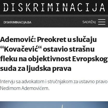
Skip to main content
SADRŽAJ
DISKRIMINACIJA.BA
Šta je diskriminacija?
Ademović: Preokret u slučaju
Vijesti i događaji
“Kovačević“ ostavio strašnu
Aktuelne teme
fleku na objektivnost Evropskog
Kolumne
suda za ljudska prava
Lične priče
Intervju sa advokatom i stručnjakom za ustavno pravo
Saradnja sa medijima
Nedimom Ademovićem.
Pretraga