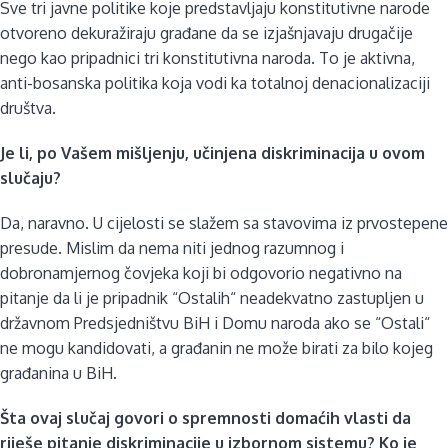
Sve tri javne politike koje predstavljaju konstitutivne narode
otvoreno dekuražiraju građane da se izjašnjavaju drugačije
nego kao pripadnici tri konstitutivna naroda. To je aktivna,
anti-bosanska politika koja vodi ka totalnoj denacionalizaciji
društva.
Je li, po Vašem mišljenju, učinjena diskriminacija u ovom
slučaju?
Da, naravno. U cijelosti se slažem sa stavovima iz prvostepene
presude. Mislim da nema niti jednog razumnog i
dobronamjernog čovjeka koji bi odgovorio negativno na
pitanje da li je pripadnik “Ostalih“ neadekvatno zastupljen u
državnom Predsjedništvu BiH i Domu naroda ako se “Ostali“
ne mogu kandidovati, a građanin ne može birati za bilo kojeg
građanina u BiH.
Šta ovaj slučaj govori o spremnosti domaćih vlasti da
riješe pitanje diskriminacije u izbornom sistemu?
Ko je