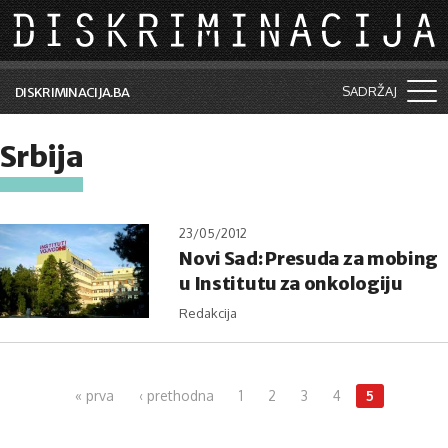
Skip to main content
SADRŽAJ
DISKRIMINACIJA.BA
Šta je diskriminacija?
Srbija
Vijesti i događaji
Aktuelne teme
23/05/2012
Novi Sad: Presuda za mobing
Kolumne
u Institutu za onkologiju
Lične priče
Redakcija
Saradnja sa medijima
Pages
Pretraga
« prva
‹ prethodna
1
2
3
4
5