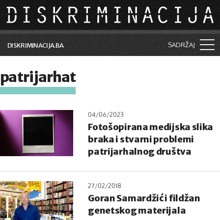
Skip to main content
SADRŽAJ
DISKRIMINACIJA.BA
Šta je diskriminacija?
patrijarhat
Vijesti i događaji
Aktuelne teme
04/06/2023
Fotošopirana medijska slika
Kolumne
braka i stvarni problemi
Lične priče
patrijarhalnog društva
Saradnja sa medijima
27/02/2018
Pretraga
Goran Samardžić i fildžan
genetskog materijala