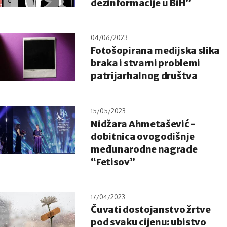
dezinformacije u BiH”
04/06/2023
Fotošopirana medijska slika
braka i stvarni problemi
patrijarhalnog društva
15/05/2023
Nidžara Ahmetašević -
dobitnica ovogodišnje
međunarodne nagrade
“Fetisov”
17/04/2023
Čuvati dostojanstvo žrtve
pod svaku cijenu: ubistvo