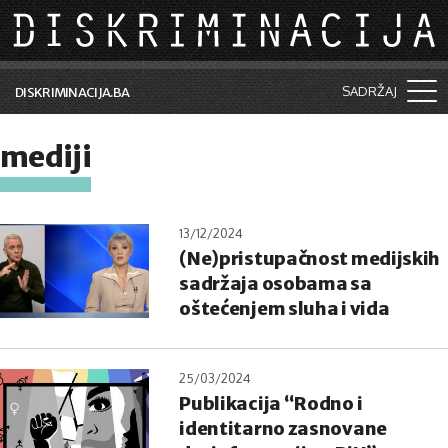
Skip to main content
SADRŽAJ
DISKRIMINACIJA.BA
Šta je diskriminacija?
mediji
Vijesti i događaji
Aktuelne teme
13/12/2024
(Ne)pristupačnost medijskih
Kolumne
sadržaja osobama sa
Lične priče
oštećenjem sluha i vida
Saradnja sa medijima
25/03/2024
Pretraga
Publikacija “Rodno i
identitarno zasnovane