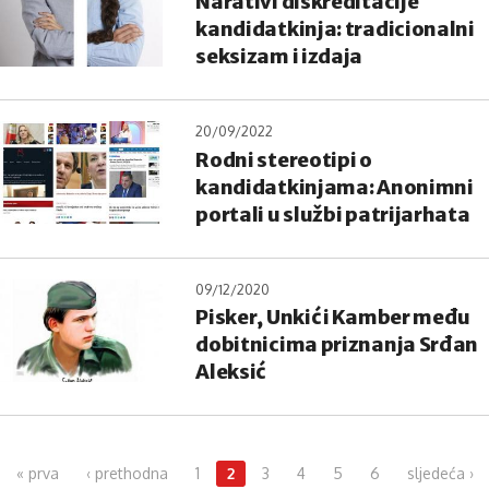
Narativi diskreditacije
kandidatkinja: tradicionalni
seksizam i izdaja
20/09/2022
Rodni stereotipi o
kandidatkinjama: Anonimni
portali u službi patrijarhata
09/12/2020
Pisker, Unkić i Kamber među
dobitnicima priznanja Srđan
Aleksić
Pages
« prva
‹ prethodna
1
2
3
4
5
6
sljedeća ›