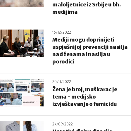
maloljetnice iz Srbije u bh.
medijima
16/12/2022
Mediji mogu doprinijeti
uspješnijoj prevenciji nasilja
nad ženama i nasilja u
porodici
20/11/2022
Žena je broj, muškarac je
tema - medijsko
izvještavanje o femicidu
27/09/2022