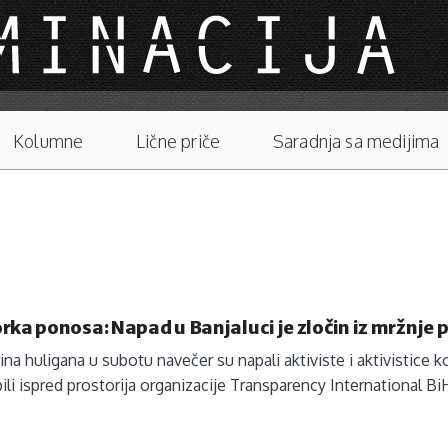
Kolumne
Lične priče
Saradnja sa medijima
rka ponosa: Napad u Banjaluci je zločin iz mržnje 
ina huligana u subotu navečer su napali aktiviste i aktivistice 
ili ispred prostorija organizacije Transparency International Bi