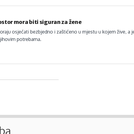
ostor mora biti siguran za žene
raju osjećati bezbjedno i zaštićeno u mjestu u kojem žive, a je
njihovim potrebama.
.ba