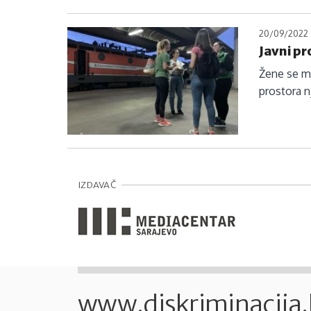
20/09/2022
Javni pr
Žene se mo
prostora 
IZDAVAČ
www.diskriminacija