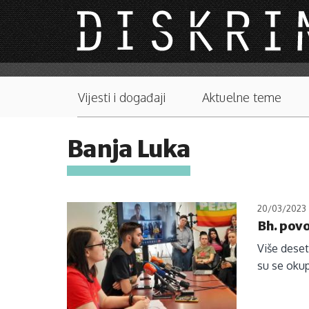
Skip to main content
Main menu
Vijesti i događaji
Aktuelne teme
Banja Luka
20/03/2023
Bh. povo
Više deset
su se okup