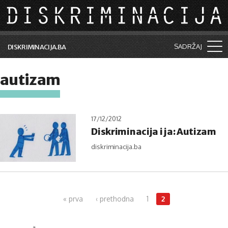
Skip to main content
SADRŽAJ
DISKRIMINACIJA.BA
Šta je diskriminacija?
autizam
Vijesti i događaji
Aktuelne teme
17/12/2012
Diskriminacija i ja: Autizam
Kolumne
diskriminacija.ba
Lične priče
Saradnja sa medijima
Pages
Pretraga
« prva
‹ prethodna
1
2