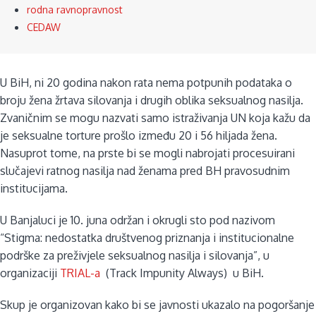
rodna ravnopravnost
CEDAW
U BiH, ni 20 godina nakon rata nema potpunih podataka o
broju žena žrtava silovanja i drugih oblika seksualnog nasilja.
Zvaničnim se mogu nazvati samo istraživanja UN koja kažu da
je seksualne torture prošlo između 20 i 56 hiljada žena.
Nasuprot tome, na prste bi se mogli nabrojati procesuirani
slučajevi ratnog nasilja nad ženama pred BH pravosudnim
institucijama.
U Banjaluci je 10. juna održan i okrugli sto pod nazivom
“Stigma: nedostatka društvenog priznanja i institucionalne
podrške za preživjele seksualnog nasilja i silovanja”, u
organizaciji
TRIAL-a
(Track Impunity Always) u BiH.
Skup je organizovan kako bi se javnosti ukazalo na pogoršanje