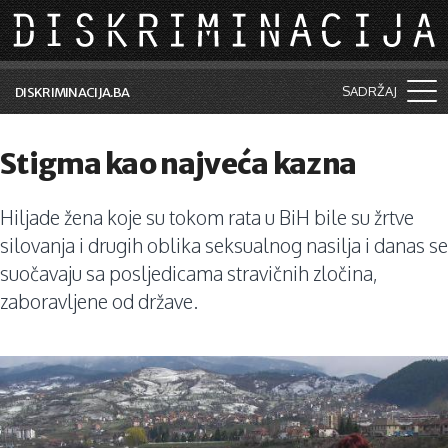
Skip to main content
SADRŽAJ
DISKRIMINACIJA.BA
Šta je diskriminacija?
Stigma kao najveća kazna
Vijesti i događaji
Hiljade žena koje su tokom rata u BiH bile su žrtve
Aktuelne teme
silovanja i drugih oblika seksualnog nasilja i danas se
Kolumne
suočavaju sa posljedicama stravičnih zločina,
zaboravljene od države.
Lične priče
Saradnja sa medijima
Pretraga