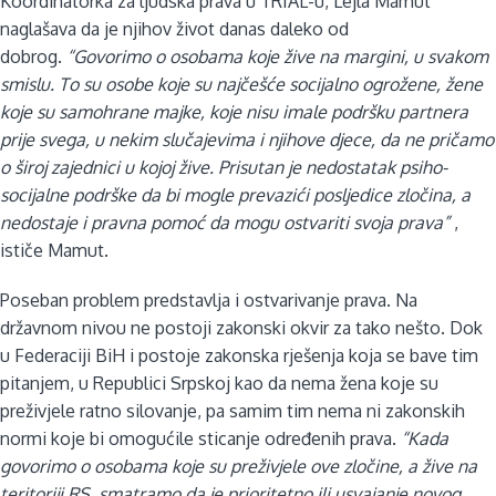
Koordinatorka za ljudska prava u TRIAL-u, Lejla Mamut
naglašava da je njihov život danas daleko od
dobrog.
“Govorimo o osobama koje žive na margini, u svakom
smislu. To su osobe koje su najčešće socijalno ogrožene, žene
koje su samohrane majke, koje nisu imale podršku partnera
prije svega, u nekim slučajevima i njihove djece, da ne pričamo
o široj zajednici u kojoj žive. Prisutan je nedostatak psiho-
socijalne podrške da bi mogle prevazići posljedice zločina, a
nedostaje i pravna pomoć da mogu ostvariti svoja prava”
,
ističe Mamut.
Poseban problem predstavlja i ostvarivanje prava. Na
državnom nivou ne postoji zakonski okvir za tako nešto. Dok
u Federaciji BiH i postoje zakonska rješenja koja se bave tim
pitanjem, u Republici Srpskoj kao da nema žena koje su
preživjele ratno silovanje, pa samim tim nema ni zakonskih
normi koje bi omogućile sticanje određenih prava.
“Kada
govorimo o osobama koje su preživjele ove zločine, a žive na
teritoriji RS, smatramo da je prioritetno ili usvajanje novog