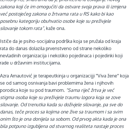
zakona koji će im omogućiti da ostvare svoja prava ili izmjena
već postojećeg zakona o žrtvama rata u RS kako bi kao
posebnu kategoriju obuhvatio osobe koje su preživjele
silovanje tokom rata”
, kaže ona.
Ističe da je psiho-socijalna podrška koja se pružala od kraja
rata do danas dolazila prvenstveno od strane nekoliko
nevladinih organizacija i nekoliko pojedinaca i pojedinki koji
rade u državnim institucijama.
Azra Arnautović je terapeutkinja u organizacijji ''Viva žene'' koja
se od samog osnivanja
bavi problemima žena i njihovih
porodica koje su pod traumom.
“Sama riječ žrtva je već
stigma osoba koje su preživjele traumu logora koja se zove
silovanje. Od trenutka kada su doživjele silovanje, pa sve do
danas, teče proces sa kojima one žive sa traumom i sa svim
onim što je ona donijela sa sobom. Od prvog akta kada je ona
bila potpuno izgubljena od stvarnog realiteta nastaje proces