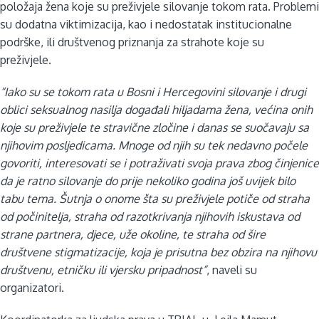
položaja žena koje su preživjele silovanje tokom rata. Problemi
su dodatna viktimizacija, kao i nedostatak institucionalne
podrške, ili društvenog priznanja za strahote koje su
preživjele.
“Iako su se tokom rata u Bosni i Hercegovini silovanje i drugi
oblici seksualnog nasilja događali hiljadama žena, većina onih
koje su preživjele te stravične zločine i danas se suočavaju sa
njihovim posljedicama. Mnoge od njih su tek nedavno počele
govoriti, interesovati se i potraživati svoja prava zbog činjenice
da je ratno silovanje do prije nekoliko godina još uvijek bilo
tabu tema. Šutnja o onome šta su preživjele potiče od straha
od počinitelja, straha od razotkrivanja njihovih iskustava od
strane partnera, djece, uže okoline, te straha od šire
društvene stigmatizacije, koja je prisutna bez obzira na njihovu
društvenu, etničku ili vjersku pripadnost”
, naveli su
organizatori.