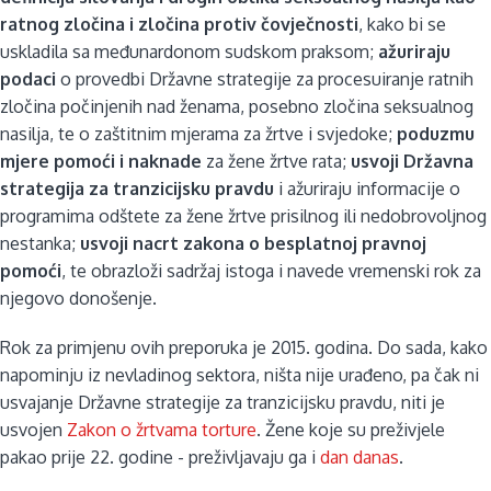
ratnog zločina i zločina protiv čovječnosti
, kako bi se
uskladila sa međunardonom sudskom praksom;
ažuriraju
podaci
o provedbi Državne strategije za procesuiranje ratnih
zločina počinjenih nad ženama, posebno zločina seksualnog
nasilja, te o zaštitnim mjerama za žrtve i svjedoke;
poduzmu
mjere pomoći i naknade
za žene žrtve rata;
usvoji Državna
strategija za tranzicijsku pravdu
i ažuriraju informacije o
programima odštete za žene žrtve prisilnog ili nedobrovoljnog
nestanka;
usvoji nacrt zakona o besplatnoj pravnoj
pomoći
, te obrazloži sadržaj istoga i navede vremenski rok za
njegovo donošenje.
Rok za primjenu ovih preporuka je 2015. godina. Do sada, kako
napominju iz nevladinog sektora, ništa nije urađeno, pa čak ni
usvajanje Državne strategije za tranzicijsku pravdu, niti je
usvojen
Zakon o žrtvama torture
. Žene koje su preživjele
pakao prije 22. godine - preživljavaju ga i
dan danas
.