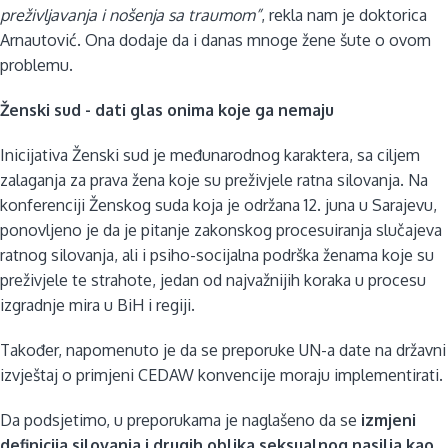
preživljavanja i nošenja sa traumom”
, rekla nam je doktorica
Arnautović.
Ona dodaje da i danas mnoge žene šute o ovom
problemu.
Ženski sud - dati glas onima koje ga nemaju
Inicijativa Ženski sud je međunarodnog karaktera, sa ciljem
zalaganja za prava žena koje su preživjele ratna silovanja. Na
konferenciji Ženskog suda koja je održana 12. juna u Sarajevu,
ponovljeno je da je pitanje zakonskog procesuiranja slučajeva
ratnog silovanja, ali i psiho-socijalna podrška ženama koje su
preživjele te strahote, jedan od najvažnijih koraka u procesu
izgradnje mira u BiH i regiji.
Također, napomenuto je da se preporuke UN-a date na državni
izvještaj o primjeni CEDAW konvencije moraju implementirati.
Da podsjetimo, u preporukama je naglašeno da se
izmjeni
definicija silovanja i drugih oblika seksualnog nasilja kao