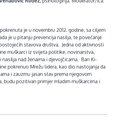
Vehabović Rudež,
psihologinja. Moderator/ica:
 pokrenuta je u novembru 2012. godine, sa ciljem
a je u pitanju prevencija nasilja, te povećanje
postojećih stavova društva.
Jedna od aktivnosti
ne muškаrci iz svijeta politike, novinаrstvа,
tiv nаsiljа nаd ženаmа i djevojčicama.
Ban Ki-
ine pokrenuo Mrežu lidera, kao dio nastojanja da
ženama i zauzmu jasan stav prema njegovom
ja, budu pozitivan primjer mladim muškarcima i