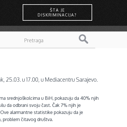
ŠTA JE
DISKRIMINACIJA?
, 25.03. u 17.00, u Mediacentru Sarajevo.
ićima srednjoškolcima u BiH, pokazuju da 40% njih
silu da odbrani svoju čast. Čak 7% njih je
.
Ove alarmantne statistike pokazuju da je
a, problem čitavog društva.