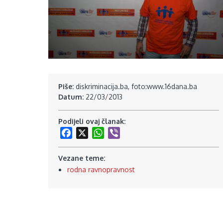
Piše:
diskriminacija.ba, foto:www.16dana.ba
Datum:
22/03/2013
Podijeli ovaj članak:
Facebook
X
WhatsApp
Viber
Vezane teme:
rodna ravnopravnost