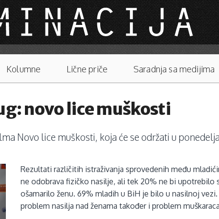
Kolumne
Lične priče
Saradnja sa medijima
ug: novo lice muškosti
a Novo lice muškosti, koja će se održati u ponedeljak
Rezultati različitih istraživanja sprovedenih među mlad
ne odobrava fizičko nasilje, ali tek 20% ne bi upotrebilo 
ošamarilo ženu. 69% mladih u BiH je bilo u nasilnoj vezi
problem nasilja nad ženama također i problem muškarac