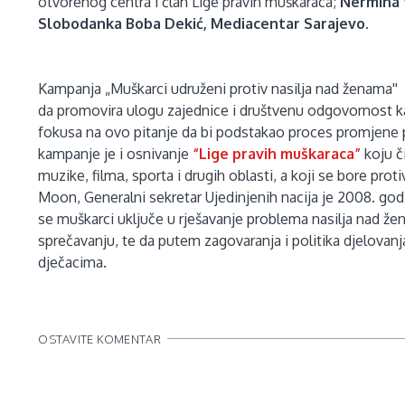
otvorenog centra i član Lige pravih muškaraca;
Nermina 
Slobodanka Boba Dekić, Mediacentar Sarajevo.
Kampanja „Muškarci udruženi protiv nasilja nad ženama''
da promovira ulogu zajednice i društvenu odgovornost kad
fokusa na ovo pitanje da bi podstakao proces promjene 
kampanje je i osnivanje
“Lige pravih muškaraca”
koju či
muzike, filmа, sporta i drugih oblasti, a koji se bore pro
Moon, Generalni sekretar Ujedinjenih nacija je 2008. god
se muškarci uključe u rješavanje problema nasilja nad 
sprečavanju, te da putem zagovaranja i politika djelovan
dječacima.
OSTAVITE KOMENTAR