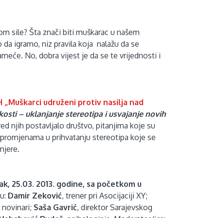
bom sile? Šta znači biti muškarac u našem
 da igramo, niz pravila koja nalažu da se
će. No, dobra vijest je da se te vrijednosti i
 „Muškarci udruženi protiv nasilja nad
osti – uklanjanje stereotipa i usvajanje novih
ed njih postavljalo društvo, pitanjima koje su
c, promjenama u prihvatanju stereotipa koje se
imjere.
ak, 25.03. 2013. godine, sa početkom u
ju:
Damir Zeković
, trener pri Asocijaciji XY;
 novinari;
Saša Gavrić
, direktor Sarajevskog