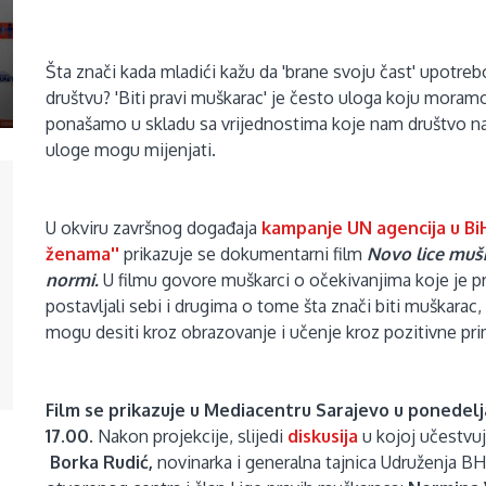
Šta znači kada mladići kažu da 'brane svoju čast' upotre
društvu?
'Biti pravi muškarac' je često uloga koju moramo
ponašamo u skladu sa vrijednostima koje nam društvo name
uloge mogu mijenjati.
U okviru završnog događaja
kampanje UN agencija u BiH
ženama''
prikazuje se dokumentarni film
Novo lice mušk
normi.
U filmu govore muškarci o očekivanjima koje je pr
postavljali sebi i drugima o tome šta znači biti muškara
mogu desiti kroz obrazovanje i učenje kroz pozitivne pr
Film se prikazuje u Mediacentru Sarajevo u ponedelj
17.00.
Nakon projekcije, slijedi
diskusija
u kojoj učestvu
Borka Rudić,
novinarka i generalna tajnica Udruženja BH