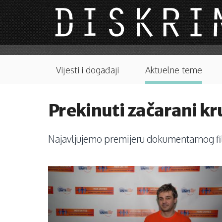
Skip to main content
Main menu
Vijesti i događaji
Aktuelne teme
Prekinuti začarani kr
Najavljujemo premijeru dokumentarnog film