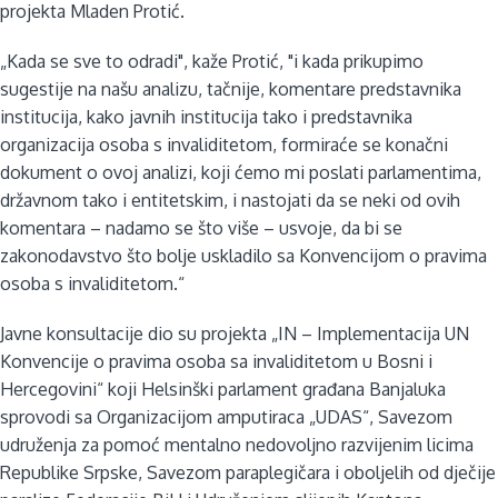
projekta Mladen Protić.
„Kada se sve to odradi", kaže Protić, "i kada prikupimo
sugestije na našu analizu, tačnije, komentare predstavnika
institucija, kako javnih institucija tako i predstavnika
organizacija osoba s invaliditetom, formiraće se konačni
dokument o ovoj analizi, koji ćemo mi poslati parlamentima,
državnom tako i entitetskim, i nastojati da se neki od ovih
komentara – nadamo se što više – usvoje, da bi se
zakonodavstvo što bolje uskladilo sa Konvencijom o pravima
osoba s invaliditetom.“
Javne konsultacije dio su projekta „IN – Implementacija UN
Konvencije o pravima osoba sa invaliditetom u Bosni i
Hercegovini“ koji Helsinški parlament građana Banjaluka
sprovodi sa Organizacijom amputiraca „UDAS“, Savezom
udruženja za pomoć mentalno nedovoljno razvijenim licima
Republike Srpske, Savezom paraplegičara i oboljelih od dječije