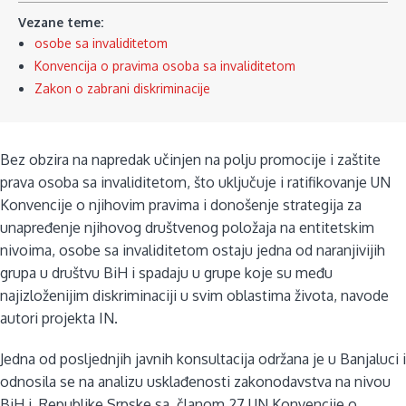
Vezane teme:
osobe sa invaliditetom
Konvencija o pravima osoba sa invaliditetom
Zakon o zabrani diskriminacije
Bez obzira na napredak učinjen na polju promocije i zaštite
prava osoba sa invaliditetom, što uključuje i ratifikovanje UN
Konvencije o njihovim pravima i donošenje strategija za
unapređenje njihovog društvenog položaja na entitetskim
nivoima, osobe sa invaliditetom ostaju jedna od naranjivijih
grupa u društvu BiH i spadaju u grupe koje su među
najizloženijim diskriminaciji u svim oblastima života, navode
autori projekta IN.
Jedna od posljednjih javnih konsultacija održana je u Banjaluci i
odnosila se na analizu usklađenosti zakonodavstva na nivou
BiH i Republike Srpske sa članom 27 UN Konvencije o