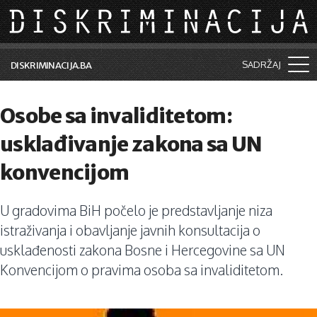
Skip to main content
SADRŽAJ
DISKRIMINACIJA.BA
Šta je diskriminacija?
Osobe sa invaliditetom:
Vijesti i događaji
usklađivanje zakona sa UN
Aktuelne teme
konvencijom
Kolumne
U gradovima BiH počelo je predstavljanje niza
Lične priče
istraživanja i obavljanje javnih konsultacija o
Saradnja sa medijima
usklađenosti zakona Bosne i Hercegovine sa UN
Konvencijom o pravima osoba sa invaliditetom.
Pretraga