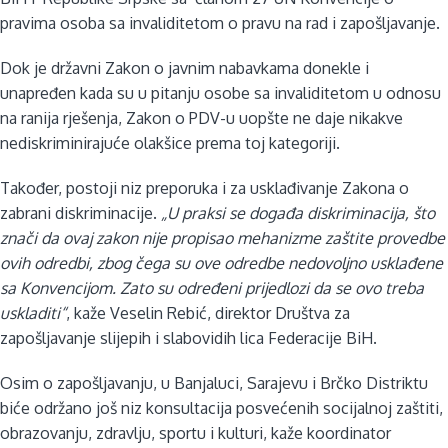
pravima osoba sa invaliditetom o pravu na rad i zapošljavanje.
Dok je državni Zakon o javnim nabavkama donekle i
unapređen kada su u pitanju osobe sa invaliditetom u odnosu
na ranija rješenja, Zakon o PDV-u uopšte ne daje nikakve
nediskriminirajuće olakšice prema toj kategoriji.
Također, postoji niz preporuka i za usklađivanje Zakona o
zabrani diskriminacije.
„U praksi se događa diskriminacija, što
znači da ovaj zakon nije propisao mehanizme zaštite provedbe
ovih odredbi, zbog čega su ove odredbe nedovoljno usklađene
sa Konvencijom. Zato su određeni prijedlozi da se ovo treba
uskladiti“
, kaže Veselin Rebić, direktor Društva za
zapošljavanje slijepih i slabovidih lica Federacije BiH.
Osim o zapošljavanju, u Banjaluci, Sarajevu i Brčko Distriktu
biće održano još niz konsultacija posvećenih socijalnoj zaštiti,
obrazovanju, zdravlju, sportu i kulturi, kaže koordinator