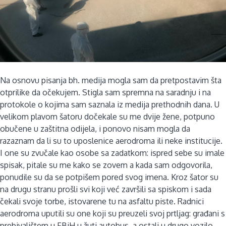
Na osnovu pisanja bh. medija mogla sam da pretpostavim šta
otprilike da očekujem. Stigla sam spremna na saradnju i na
protokole o kojima sam saznala iz medija prethodnih dana. U
velikom plavom šatoru dočekale su me dvije žene, potpuno
obučene u zaštitna odijela, i ponovo nisam mogla da
razaznam da li su to uposlenice aerodroma ili neke institucije.
I one su zvučale kao osobe sa zadatkom: ispred sebe su imale
spisak, pitale su me kako se zovem a kada sam odgovorila,
ponudile su da se potpišem pored svog imena. Kroz šator su
na drugu stranu prošli svi koji već završili sa spiskom i sada
čekali svoje torbe, istovarene tu na asfaltu piste. Radnici
aerodroma uputili su one koji su preuzeli svoj prtljag: građani s
prebivalištem u FBiH u žuti autobus, a ostali u drugo vozilo.