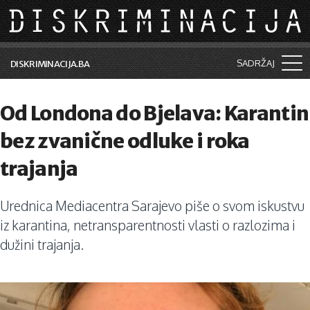
Skip to main content
SADRŽAJ
DISKRIMINACIJA.BA
Šta je diskriminacija?
Od Londona do Bjelava: Karantin
Vijesti i događaji
bez zvanične odluke i roka
Aktuelne teme
trajanja
Kolumne
Urednica Mediacentra Sarajevo piše o svom iskustvu
Lične priče
iz karantina, netransparentnosti vlasti o razlozima i
Saradnja sa medijima
dužini trajanja.
Pretraga