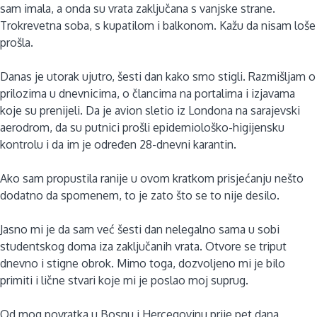
sam imala, a onda su vrata zaključana s vanjske strane.
Trokrevetna soba, s kupatilom i balkonom. Kažu da nisam loše
prošla.
Danas je utorak ujutro, šesti dan kako smo stigli. Razmišljam o
prilozima u dnevnicima, o člancima na portalima i izjavama
koje su prenijeli. Da je avion sletio iz Londona na sarajevski
aerodrom, da su putnici prošli epidemiološko-higijensku
kontrolu i da im je određen 28-dnevni karantin.
Ako sam propustila ranije u ovom kratkom prisjećanju nešto
dodatno da spomenem, to je zato što se to nije desilo.
Jasno mi je da sam već šesti dan nelegalno sama u sobi
studentskog doma iza zaključanih vrata. Otvore se triput
dnevno i stigne obrok. Mimo toga, dozvoljeno mi je bilo
primiti i lične stvari koje mi je poslao moj suprug.
Od mog povratka u Bosnu i Hercegovinu prije pet dana,