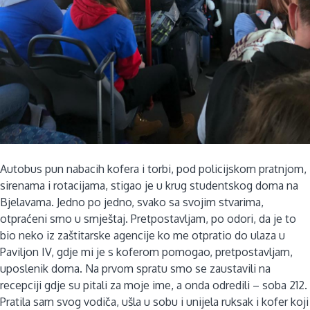
Autobus pun nabacih kofera i torbi, pod policijskom pratnjom,
sirenama i rotacijama, stigao je u krug studentskog doma na
Bjelavama. Jedno po jedno, svako sa svojim stvarima,
otpraćeni smo u smještaj. Pretpostavljam, po odori, da je to
bio neko iz zaštitarske agencije ko me otpratio do ulaza u
Paviljon IV, gdje mi je s koferom pomogao, pretpostavljam,
uposlenik doma. Na prvom spratu smo se zaustavili na
recepciji gdje su pitali za moje ime, a onda odredili – soba 212.
Pratila sam svog vodiča, ušla u sobu i unijela ruksak i kofer koji