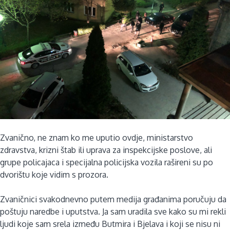
Zvanično, ne znam ko me uputio ovdje, ministarstvo
zdravstva, krizni štab ili uprava za inspekcijske poslove, ali
grupe policajaca i specijalna policijska vozila rašireni su po
dvorištu koje vidim s prozora.
Zvaničnici svakodnevno putem medija građanima poručuju da
poštuju naredbe i uputstva. Ja sam uradila sve kako su mi rekli
ljudi koje sam srela između Butmira i Bjelava i koji se nisu ni