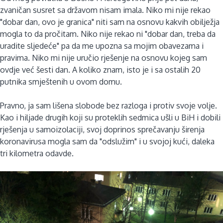
zvaničan susret sa državom nisam imala. Niko mi nije rekao
"dobar dan, ovo je granica" niti sam na osnovu kakvih obilježja
mogla to da pročitam. Niko nije rekao ni "dobar dan, treba da
uradite sljedeće" pa da me upozna sa mojim obavezama i
pravima. Niko mi nije uručio rješenje na osnovu kojeg sam
ovdje već šesti dan. A koliko znam, isto je i sa ostalih 20
putnika smještenih u ovom domu.
Pravno, ja sam lišena slobode bez razloga i protiv svoje volje.
Kao i hiljade drugih koji su proteklih sedmica ušli u BiH i dobili
rješenja u samoizolaciji, svoj doprinos sprečavanju širenja
koronavirusa mogla sam da "odslužim" i u svojoj kući, daleka
tri kilometra odavde.