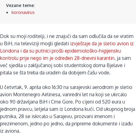
Vezane teme:
koronavirus
Dok su moji roditelji, i ne znajući da sam odlučila da se vratim
u BiH, na televiziji mogli gledati
izvještaje da je sletio avion iz
Londona i da su putnici prošli epidemiološko-higijensku
kontrolu prije nego im je određen 28-dnevni karantin
, ja sam
već sjedila u zaključanoj sobi studentskog doma Bjelave i
pitala se šta treba da uradim da dobijem čašu vode.
U četvrtak, 9. aprila oko 16:30 na sarajevski aerodrom je sletio
avion Montenegro Airlinesa, vanredni let na koji se ukrcalo
oko 90 državljana BiH i Crne Gore. Po cijeni od 520 eura u
jednom pravcu, letjela sam iz Londona kući. Od ukupnog broja
putnika, 28 se iskrcalo u Sarajevu, prozvani imenom i
prezimenom, jedno po jedno, da pripreme dokumente i izađu
iz aviona.