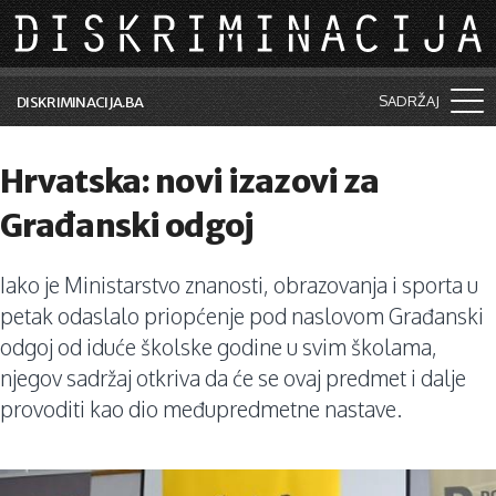
Skip to main content
SADRŽAJ
DISKRIMINACIJA.BA
Šta je diskriminacija?
Hrvatska: novi izazovi za
Vijesti i događaji
Građanski odgoj
Aktuelne teme
Iako je Ministarstvo znanosti, obrazovanja i sporta u
Kolumne
petak odaslalo priopćenje pod naslovom Građanski
Lične priče
odgoj od iduće školske godine u svim školama,
njegov sadržaj otkriva da će se ovaj predmet i dalje
Saradnja sa medijima
provoditi kao dio međupredmetne nastave.
Pretraga