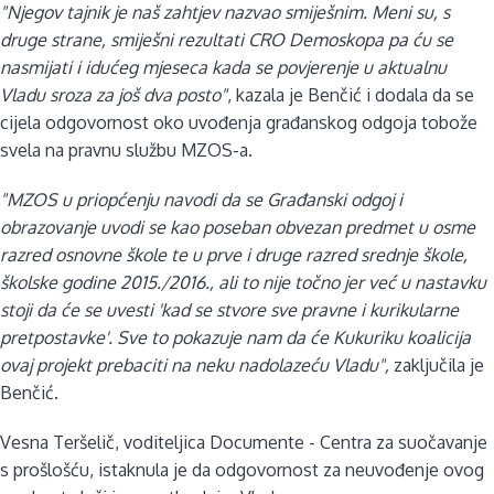
"Njegov tajnik je naš zahtjev nazvao smiješnim. Meni su, s
druge strane, smiješni rezultati CRO Demoskopa pa ću se
nasmijati i idućeg mjeseca kada se povjerenje u aktualnu
Vladu sroza za još dva posto"
, kazala je Benčić i dodala da se
cijela odgovornost oko uvođenja građanskog odgoja tobože
svela na pravnu službu MZOS-a.
"MZOS u priopćenju navodi da se Građanski odgoj i
obrazovanje uvodi se kao poseban obvezan predmet u osme
razred osnovne škole te u prve i druge razred srednje škole,
školske godine 2015./2016., ali to nije točno jer već u nastavku
stoji da će se uvesti 'kad se stvore sve pravne i kurikularne
pretpostavke'. Sve to pokazuje nam da će Kukuriku koalicija
ovaj projekt prebaciti na neku nadolazeću Vladu",
zaključila je
Benčić.
Vesna Teršelič, voditeljica Documente - Centra za suočavanje
s prošlošću, istaknula je da odgovornost za neuvođenje ovog