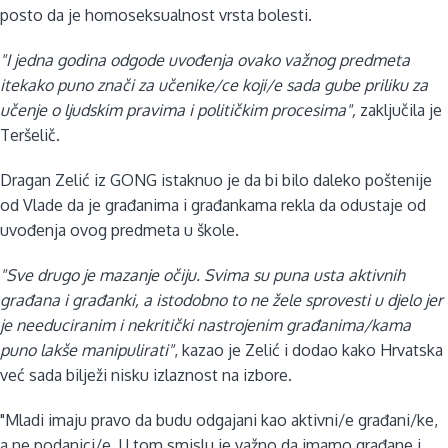
posto da je homoseksualnost vrsta bolesti.
"I jedna godina odgode uvođenja ovako važnog predmeta
itekako puno znači za učenike/ce koji/e sada gube priliku za
učenje o ljudskim pravima i političkim procesima",
zaključila je
Teršelič.
Dragan Zelić iz GONG istaknuo je da bi bilo daleko poštenije
od Vlade da je građanima i građankama rekla da odustaje od
uvođenja ovog predmeta u škole.
"Sve drugo je mazanje očiju. Svima su puna usta aktivnih
građana i građanki, a istodobno to ne žele sprovesti u djelo jer
je needuciranim i nekritički nastrojenim građanima/kama
puno lakše manipulirati"
, kazao je Zelić i dodao kako Hrvatska
već sada bilježi nisku izlaznost na izbore.
"Mladi imaju pravo da budu odgajani kao aktivni/e građani/ke,
a ne podanici/e. U tom smislu je važno da imamo građane i