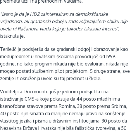
predmeta leži i na prethodnim Vladama.
"Jasno je da je HDZ zainteresiran za demokršćanske
vrijednosti, ali građanski odgoj u zadovoljavajućem obliku nije
uvela ni Račanova vlada koja je također iskazala interes"
,
istaknula je.
Teršelič je podsjetila da se građanski odgoj i obrazovanje kao
međupredmet u hrvatskim školama provodi još od 1999.
godine, no kako program nikada nije bio evaluiran, nikada nije
mogao postati službenim pilot projektom. S druge strane, sve
zemlje iz okruženja uvele su taj predmet u škole.
Voditeljica Documente još je jednom podsjetila i na
istraživanje CMS-a koje pokazuje da 44 posto mladih ima
ksenofobne stavove prema Romina, 38 posto prema Srbima,
40 posto njih smatra da manjine nemaju pravo na korištenje
vlastitog jezika i pisma u državnim institucijama, 30 posto da
Nezavisna Država Hrvatska nije bila fašistička tvorevina, a 50