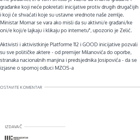
građanke koji neće pokretati inicijative protiv drugih drugačijih
i koji će shvaćati koje su ustavne vrednote naše zemlje.
Ministar Mornar se vara ako misli da su aktivni/e građani/ke
oni/e koji/e lajkaju i klikaju po internetu", upozorio je Zelić.
Aktivisti i aktivistkinje Platforme 112 i GOOD inicijative pozvali
su sve političke aktere - od premijer Milanovića do oporbe,
stranaka nacionalnih manjina i predsjednika Josipovića - da se
izjasne o spornoj odluci MZOS-a
OSTAVITE KOMENTAR
IZDAVAČ