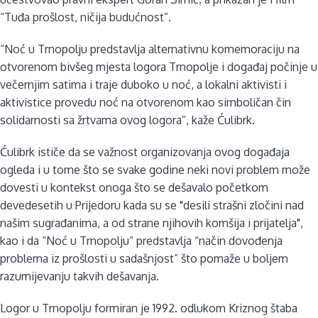
“Tuđa prošlost, ničija budućnost”.
“Noć u Trnopolju predstavlja alternativnu komemoraciju na
otvorenom bivšeg mjesta logora Trnopolje i događaj počinje u
večernjim satima i traje duboko u noć, a lokalni aktivisti i
aktivistice provedu noć na otvorenom kao simboličan čin
solidarnosti sa žrtvama ovog logora”, kaže Ćulibrk.
Ćulibrk ističe da se važnost organizovanja ovog događaja
ogleda i u tome što se svake godine neki novi problem može
dovesti u kontekst onoga što se dešavalo početkom
devedesetih u Prijedoru kada su se "desili strašni zločini nad
našim sugrađanima, a od strane njihovih komšija i prijatelja",
kao i da “Noć u Trnopolju” predstavlja “način dovođenja
problema iz prošlosti u sadašnjost” što pomaže u boljem
razumijevanju takvih dešavanja.
Logor u Trnopolju formiran je 1992. odlukom Kriznog štaba