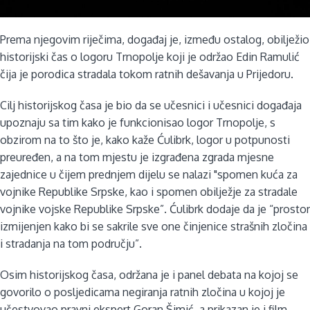
Prema njegovim riječima, događaj je, između ostalog, obilježio
historijski čas o logoru Trnopolje koji je održao Edin Ramulić
čija je porodica stradala tokom ratnih dešavanja u Prijedoru.
Cilj historijskog časa je bio da se učesnici i učesnici događaja
upoznaju sa tim kako je funkcionisao logor Trnopolje, s
obzirom na to što je, kako kaže Ćulibrk, logor u potpunosti
preuređen, a na tom mjestu je izgrađena zgrada mjesne
zajednice u čijem prednjem dijelu se nalazi "spomen kuća za
vojnike Republike Srpske, kao i spomen obilježje za stradale
vojnike vojske Republike Srpske”. Ćulibrk dodaje da je “prostor
izmijenjen kako bi se sakrile sve one činjenice strašnih zločina
i stradanja na tom području”.
Osim historijskog časa, održana je i panel debata na kojoj se
govorilo o posljedicama negiranja ratnih zločina u kojoj je
učestvovao pravni ekspert Goran Šimić, a prikazan je i film