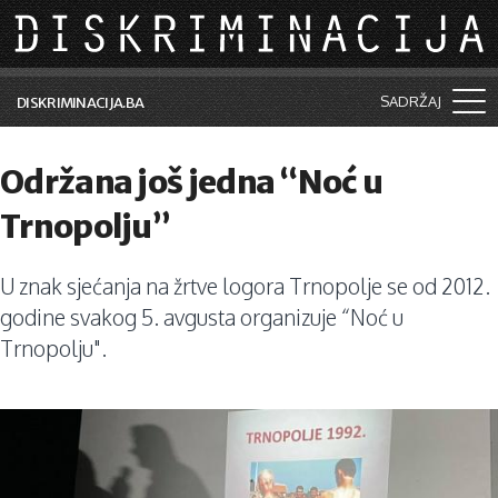
Skip to main content
SADRŽAJ
DISKRIMINACIJA.BA
Šta je diskriminacija?
Održana još jedna “Noć u
Vijesti i događaji
Trnopolju”
Aktuelne teme
U znak sjećanja na žrtve logora Trnopolje se od 2012.
Kolumne
godine svakog 5. avgusta organizuje “Noć u
Lične priče
Trnopolju".
Saradnja sa medijima
Pretraga