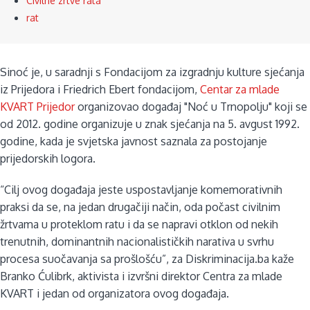
Civilne zrtve rata
rat
Sinoć je, u saradnji s Fondacijom za izgradnju kulture sjećanja
iz Prijedora i Friedrich Ebert fondacijom,
Centar za mlade
KVART Prijedor
organizovao događaj "Noć u Trnopolju" koji se
od 2012. godine organizuje u znak sjećanja na 5. avgust 1992.
godine, kada je svjetska javnost saznala za postojanje
prijedorskih logora.
“Cilj ovog događaja jeste uspostavljanje komemorativnih
praksi da se, na jedan drugačiji način, oda počast civilnim
žrtvama u proteklom ratu i da se napravi otklon od nekih
trenutnih, dominantnih nacionalističkih narativa u svrhu
procesa suočavanja sa prošlošću”, za Diskriminacija.ba kaže
Branko Ćulibrk, aktivista i izvršni direktor Centra za mlade
KVART i jedan od organizatora ovog događaja.