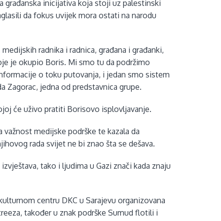
 građanska inicijativa koja stoji uz palestinski
glasili da fokus uvijek mora ostati na narodu
, medijskih radnika i radnica, građana i građanki,
oje je okupio Boris. Mi smo tu da podržimo
informacije o toku putovanja, i jedan smo sistem
ida Zagorac, jedna od predstavnica grupe.
ojoj će uživo pratiti Borisovo isplovljavanje.
na važnost medijske podrške te kazala da
jihovog rada svijet ne bi znao šta se dešava.
zvještava, tako i ljudima u Gazi znači kada znaju
-kulturnom centru DKC u Sarajevu organizovana
treeza, također u znak podrške Sumud flotili i