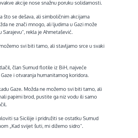
 ovakve akcije nose snažnu poruku solidarnosti.
što se dešava, ali simboličnim akcijama
žda ne znači mnogo, ali ljudima u Gazi može
u Sarajevu“, rekla je Ahmetašević.
 možemo svi biti tamo, ali stavljamo srce u svaki
lačil, član Sumud flotile iz BiH, najveće
 Gaze i otvaranja humanitarnog koridora.
blokadu Gaze. Možda ne možemo svi biti tamo, ali
li papirni brod, pustite ga niz vodu ili samo
čil.
viti sa Sicilije i pridružiti se ostatku Sumud
nom „Kad svijet šuti, mi dižemo sidro“.