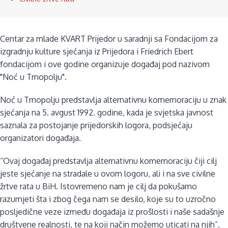
Centar za mlade KVART Prijedor u saradnji sa Fondacijom za
izgradnju kulture sjećanja iz Prijedora i Friedrich Ebert
fondacijom i ove godine organizuje događaj pod nazivom
"Noć u Trnopolju".
Noć u Trnopolju predstavlja alternativnu komemoraciju u znak
sjećanja na 5. avgust 1992. godine, kada je svjetska javnost
saznala za postojanje prijedorskih logora, podsjećaju
organizatori događaja.
“Ovaj događaj predstavlja alternativnu komemoraciju čiji cilj
jeste sjećanje na stradale u ovom logoru, ali i na sve civilne
žrtve rata u BiH. Istovremeno nam je cilj da pokušamo
razumjeti šta i zbog čega nam se desilo, koje su to uzročno
posljedične veze između događaja iz prošlosti i naše sadašnje
društvene realnosti, te na koji način možemo uticati na njih”,