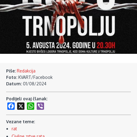
Piše:
Redakcija
Foto:
KVART/Facebook
Datum:
01/08/2024
Podijeli ovaj članak:
Facebook
X
WhatsApp
Viber
Vezane teme:
rat
Civilne zrtve rata