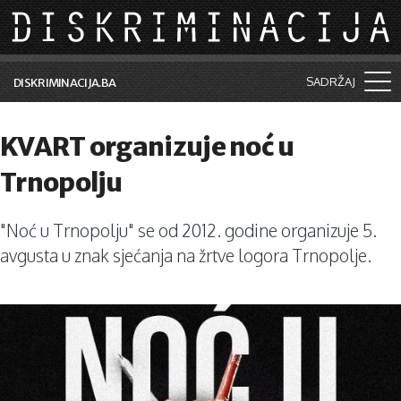
Skip to main content
SADRŽAJ
DISKRIMINACIJA.BA
Šta je diskriminacija?
KVART organizuje noć u
Vijesti i događaji
Trnopolju
Aktuelne teme
"Noć u Trnopolju" se od 2012. godine organizuje 5.
Kolumne
avgusta u znak sjećanja na žrtve logora Trnopolje.
Lične priče
Saradnja sa medijima
Pretraga