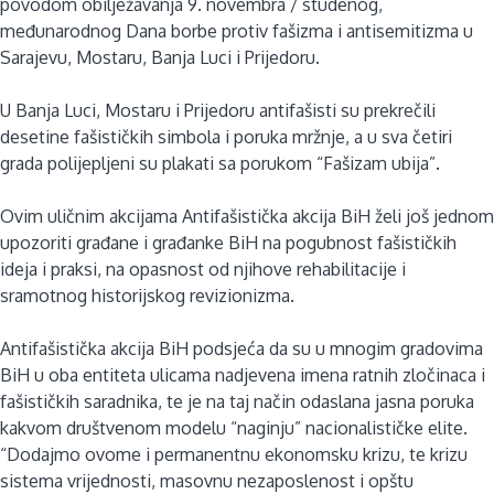
povodom obilježavanja 9. novembra / studenog,
međunarodnog Dana borbe protiv fašizma i antisemitizma u
Sarajevu, Mostaru, Banja Luci i Prijedoru.
U Banja Luci, Mostaru i Prijedoru antifašisti su prekrečili
desetine fašističkih simbola i poruka mržnje, a u sva četiri
grada polijepljeni su plakati sa porukom “Fašizam ubija”.
Ovim uličnim akcijama Antifašistička akcija BiH želi još jednom
upozoriti građane i građanke BiH na pogubnost fašističkih
ideja i praksi, na opasnost od njihove rehabilitacije i
sramotnog historijskog revizionizma.
Antifašistička akcija BiH podsjeća da su u mnogim gradovima
BiH u oba entiteta ulicama nadjevena imena ratnih zločinaca i
fašističkih saradnika, te je na taj način odaslana jasna poruka
kakvom društvenom modelu “naginju” nacionalističke elite.
“Dodajmo ovome i permanentnu ekonomsku krizu, te krizu
sistema vrijednosti, masovnu nezaposlenost i opštu