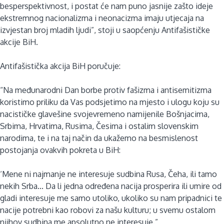
besperspektivnost, i postat će nam puno jasnije zašto ideje
ekstremnog nacionalizma i neonacizma imaju utjecaja na
izvjestan broj mladih ljudi”, stoji u saopćenju Antifašističke
akcije BiH.
Antifašistička akcija BiH poručuje:
“Na međunarodni Dan borbe protiv fašizma i antisemitizma
koristimo priliku da Vas podsjetimo na mjesto i ulogu koju su
nacističke glavešine svojevremeno namijenile Bošnjacima,
Srbima, Hrvatima, Rusima, Česima i ostalim slovenskim
narodima, te i na taj način da ukažemo na besmislenost
postojanja ovakvih pokreta u BiH:
‘Mene ni najmanje ne interesuje sudbina Rusa, Čeha, ili tamo
nekih Srba... Da li jedna određena nacija prosperira ili umire od
gladi interesuje me samo utoliko, ukoliko su nam pripadnici te
nacije potrebni kao robovi za našu kulturu; u svemu ostalom
njihov sudbina me apsolutno ne interesuje.”