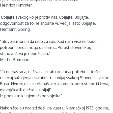
Heinrich Himmler
‘Ubijajte svakog ko je protiv nas, ubijajte, ubijajte,
odgovornost za to ne snosite vi, već ja, zato ubijajte.’
Hermann Göring
“Sloveni moraju da rade za nas. Kad nam više ne budu
potrebni, onda mogu da umru... Porast slovenskog
stanovništva je nepoželjan.”
Martin Bormann
“Ti nemaš srca, ni živaca, u ratu oni nisu potrebni. Uništi
osjećaj sažaljenja i samilosti – ubijaj svakog Slovena, svakog
Rusa. Nemoj da se kolebaš ako je pred tobom starac ili žena,
djevojčica ili dječak – ubijaj!”
Iz podsjetnika njemačkog vojnika”
Nakon što su nacisti došli na vlast u Njemačkoj 1933. godine,