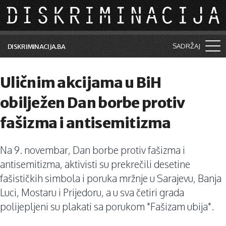
Skip to main content
SADRŽAJ
DISKRIMINACIJA.BA
Šta je diskriminacija?
Uličnim akcijama u BiH
Vijesti i događaji
obilježen Dan borbe protiv
Aktuelne teme
fašizma i antisemitizma
Kolumne
Na 9. novembar, Dan borbe protiv fašizma i
Lične priče
antisemitizma, aktivisti su prekrečili desetine
Saradnja sa medijima
fašističkih simbola i poruka mržnje u Sarajevu, Banja
Luci, Mostaru i Prijedoru, a u sva četiri grada
Pretraga
polijepljeni su plakati sa porukom "Fašizam ubija".