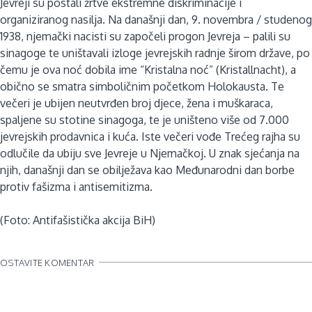
Jevreji su postali žrtve ekstremne diskriminacije i
organiziranog nasilja. Na današnji dan, 9. novembra / studenog
1938, njemački nacisti su započeli progon Jevreja – palili su
sinagoge te uništavali izloge jevrejskih radnje širom države, po
čemu je ova noć dobila ime “Kristalna noć” (Kristallnacht), a
obično se smatra simboličnim početkom Holokausta. Te
večeri je ubijen neutvrđen broj djece, žena i muškaraca,
spaljene su stotine sinagoga, te je uništeno više od 7.000
jevrejskih prodavnica i kuća. Iste večeri vođe Trećeg rajha su
odlučile da ubiju sve Jevreje u Njemačkoj. U znak sjećanja na
njih, današnji dan se obilježava kao Međunarodni dan borbe
protiv fašizma i antisemitizma.
(Foto: Antifašistička akcija BiH)
OSTAVITE KOMENTAR