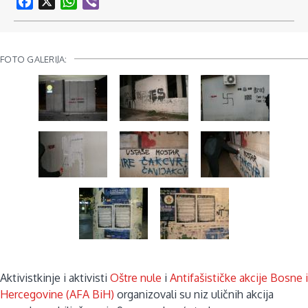
Facebook
X
WhatsApp
Viber
FOTO GALERIJA:
Aktivistkinje i aktivisti
Oštre nule
i
Antifašističke akcije Bosne i
Hercegovine (AFA BiH)
organizovali su niz uličnih akcija