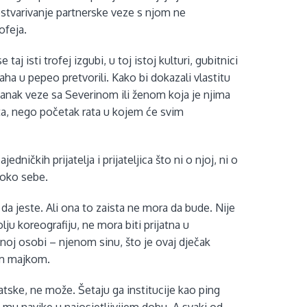
ostvarivanje partnerske veze s njom ne
ofeja.
 taj isti trofej izgubi, u toj istoj kulturi, gubitnici
ha u pepeo pretvorili. Kako bi dokazali vlastitu
estanak veze sa Severinom ili ženom koja je njima
uta, nego početak rata u kojem će svim
ičkih prijatelja i prijateljica što ni o njoj, ni o
 oko sebe.
da jeste. Ali ona to zaista ne mora da bude. Nije
lju koreografiju, ne mora biti prijatna u
noj osobi – njenom sinu, što je ovaj dječak
jom majkom.
ske, ne može. Šetaju ga institucije kao ping