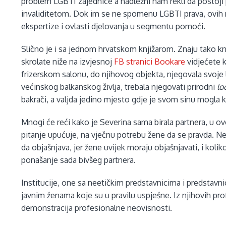
problem LGBTI zajednice a nadležni nam rekli da postoji
invaliditetom. Dok im se ne spomenu LGBTI prava, ovih na
ekspertize i ovlasti djelovanja u segmentu pomoći.
Slično je i sa jednom hrvatskom knjižarom. Znaju tako knj
skrolate niže na izvjesnoj
FB stranici Bookare
vidjećete k
frizerskom salonu, do njihovog objekta, njegovala svoje l
većinskog balkanskog življa, trebala njegovati prirodni
lo
bakrači, a valjda jedino mjesto gdje je svom sinu mogla ku
Mnogi će reći kako je Severina sama birala partnera, u ov
pitanje upućuje, na vječnu potrebu žene da se pravda. Ne s
da objašnjava, jer žene uvijek moraju objašnjavati, i koli
ponašanje sada bivšeg partnera.
Institucije, one sa neetičkim predstavnicima i predstavn
javnim ženama koje su u pravilu uspješne. Iz njihovih pro
demonstracija profesionalne neovisnosti.