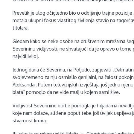
Prevelik je ulog očigledno bio u odbijanju trajne pozicije „k
metala ukupni fokus vlastitog življenja stavio na zagorča
titulara.
Gledam kako se neke osobe na društvenim mrežama šegač
Severininu vidljivosti, ne shvatajući da je upravo u tome
najvidljivijoj.
Jednog dana će Severina, na Poljudu, zapjevati „Dalmati
svojevremeno za nju osmislio genijalni, na žalost pokojni,
Aleksandar. Putem televizijskih izvještaja još jednu njen
blata“ pomoglo da ne vide mulj u kojem sami žive.
Vidljivost Severinine borbe pomogla je hiljadama nevidlji
koje nam dolaze, ali žene poput tebe još uvijek uspijeva
stvarnost kreira.