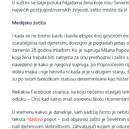
U suštini se šalje poruka hiljadama žena koje nisu Severin
najvećih postjugoslovenskih zvijezdi, zašto mislite da vi 
Medijsko žutilo
I kada se ne bismo bavili i bavile eksplicitno govorom 
starateljstva nad djetetom, dovoljno je pogledati jedan 
zamenio 28 godina mlađom: Ko je supruga Milana Popovića
koja žena trebala biti zamjena za onu prethodnu i zašto
navedeno je kako je njegova supruga, po Popovićevim ri
dobra majka i nije hirovita ni kada je je u drugom stanju,
su po svom biološkom statusu determinisane kao hister
Nekakva Facebook stranica, na koju nećemo stavljati link,
odluku – Ono kad samo imaš osnovnu školu i komentari
U vremenu kakvo je današnje, sam sadržaj često je nebit
teksta.
Naslovi
poput – sud objasnio zašto je Severinin 
nad djetetovim skrbništvom, zahvaljujući kojem je oduzim