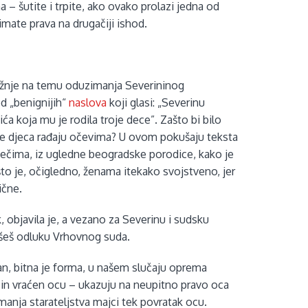
a – šutite i trpite, ako ovako prolazi jedna od
imate prava na drugačiji ishod.
mržnje na temu oduzimanja Severininog
od „benignijih“
naslova
koji glasi: „Severinu
 koja mu je rodila troje dece”. Zašto bi bilo
 se djeca rađaju očevima? U ovom pokušaju teksta
ječima, iz ugledne beogradske porodice, kako je
 što je, očigledno, ženama itekako svojstveno, jer
ične.
 objavila je, a vezano za Severinu i sudsku
šeš odluku Vrhovnog suda.
an, bitna je forma, u našem slučaju oprema
sin vraćen ocu – ukazuju na neupitno pravo oca
anja starateljstva majci tek povratak ocu.