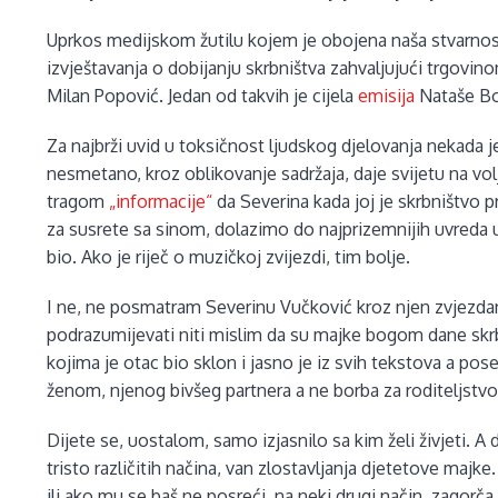
Uprkos medijskom žutilu kojem je obojena naša stvarnost
izvještavanja o dobijanju skrbništva zahvaljujući trgovino
Milan Popović. Jedan od takvih je cijela
emisija
Nataše Bož
Za najbrži uvid u toksičnost ljudskog djelovanja nekada j
nesmetano, kroz oblikovanje sadržaja, daje svijetu na vo
tragom
„informacije“
da Severina kada joj je skrbništvo p
za susrete sa sinom, dolazimo do najprizemnijih uvreda u
bio. Ako je riječ o muzičkoj zvijezdi, tim bolje.
I ne, ne posmatram Severinu Vučković kroz njen zvjezdani
podrazumijevati niti mislim da su majke bogom dane skrb
kojima je otac bio sklon i jasno je iz svih tekstova a p
ženom, njenog bivšeg partnera a ne borba za roditeljstvo
Dijete se, uostalom, samo izjasnilo sa kim želi živjeti. 
tristo različitih načina, van zlostavljanja djetetove majk
ili ako mu se baš ne posreći, na neki drugi način, zagorča 