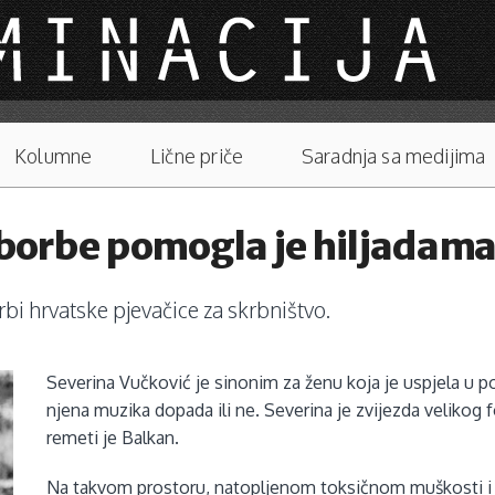
Kolumne
Lične priče
Saradnja sa medijima
 borbe pomogla je hiljadama
rbi hrvatske pjevačice za skrbništvo.
Severina Vučković je sinonim za ženu koja je uspjela u p
njena muzika dopada ili ne. Severina je zvijezda velikog f
remeti je Balkan.
Na takvom prostoru, natopljenom toksičnom muškosti i ra