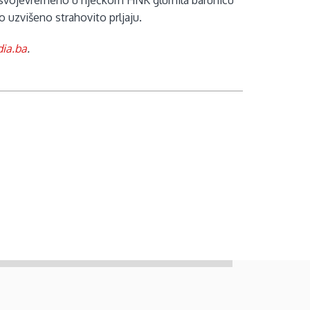
 je svojevremeno u riječkom HNK glumila barunicu
o uzvišeno strahovito prljaju.
ia.ba
.