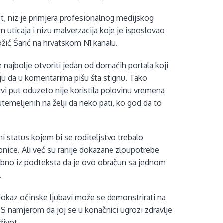
, niz je primjera profesionalnog medijskog
m uticaja i nizu malverzacija koje je isposlovao
ić Šarić na hrvatskom N1 kanalu.
e najbolje otvoriti jedan od domaćih portala koji
lju da u komentarima pišu šta stignu. Tako
rvi put oduzeto nije koristila polovinu vremena
temeljenih na želji da neko pati, ko god da to
 status kojem bi se roditeljstvo trebalo
nice. Ali već su ranije dokazane zloupotrebe
osebno iz podteksta da je ovo obračun sa jednom
.
A dokaz očinske ljubavi može se demonstrirati na
e. S namjerom da joj se u konačnici ugrozi zdravlje
život.