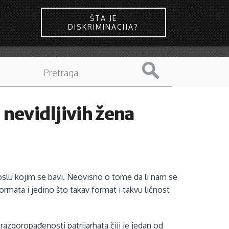
ŠTA JE
DISKRIMINACIJA?
 nevidljivih žena
oslu kojim se bavi. Neovisno o tome da li nam se
ormata i jedino što takav format i takvu ličnost
zgoropađenosti patrijarhata čiji je jedan od