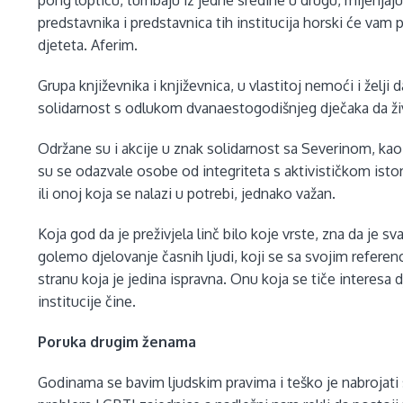
pong lopticu, tumbaju iz jedne sredine u drugu, mijenjaju
predstavnika i predstavnica tih institucija horski će vam
djeteta. Aferim.
Grupa književnika i književnica, u vlastitoj nemoći i želj
solidarnost s odlukom dvanaestogodišnjeg dječaka da ž
Održane su i akcije u znak solidarnost sa Severinom, ka
su se odazvale osobe od integriteta s aktivističkom isto
ili onoj koja se nalazi u potrebi, jednako važan.
Koja god da je preživjela linč bilo koje vrste, zna da je sv
golemo djelovanje časnih ljudi, koji se sa svojim referen
stranu koja je jedina ispravna. Onu koja se tiče interesa d
institucije čine.
Poruka drugim ženama
Godinama se bavim ljudskim pravima i teško je nabrojati s