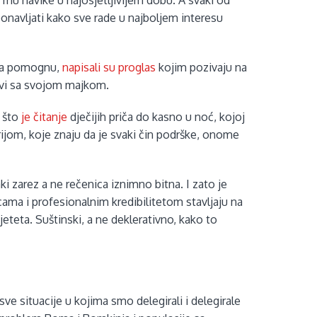
 mu navike u najosjetljivijem dobu. A svaki od
 ponavljati kako sve rade u najboljem interesu
i da pomognu,
napisali su proglas
kojim pozivaju na
ivi sa svojom majkom.
o što
je čitanje
dječijih priča do kasno u noć, kojoj
rijom, koje znaju da je svaki čin podrške, onome
aki zarez a ne rečenica iznimno bitna. I zato je
cama i profesionalnim kredibilitetom stavljaju na
jeteta. Suštinski, a ne deklerativno, kako to
ve situacije u kojima smo delegirali i delegirale