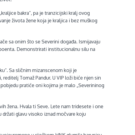
raljice bakra“, pa je tranzicijski kralj ovog
vanje života žene koja je kraljica i bez muškog
e sa onim što se Severini događa. Ismijavaju
 poenta. Demonstrirati institucionalnu silu na
nku“. Sa sličnim mizanscenom koji je
 reditelj Tomaž Pandur. U VIP loži biće njen sin
u pobjedu pratiće oni kojima je malo „Severininog
vih žena. Hvala ti Seve. Lete nam tridesete i one
ju držati glavu visoko iznad močvare koju