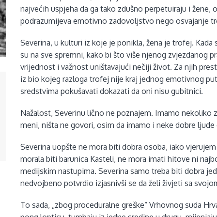
najvećih uspjeha da ga tako zdušno perpetuiraju i žene, 
podrazumijeva emotivno zadovoljstvo nego osvajanje tr
Severina, u kulturi iz koje je ponikla, žena je trofej. Kada se
su na sve spremni, kako bi što više njenog zvjezdanog pra
vrijednost i važnost uništavajući nečiji život. Za njih pr
iz bio kojeg razloga trofej nije kraj jednog emotivnog p
sredstvima pokušavati dokazati da oni nisu gubitnici.
Nažalost, Severinu lično ne poznajem. Imamo nekoliko zajedn
meni, ništa ne govori, osim da imamo i neke dobre ljude
Severina uopšte ne mora biti dobra osoba, iako vjerujem 
morala biti barunica Kasteli, ne mora imati hitove ni najbo
medijskim nastupima. Severina samo treba biti dobra jed
nedvojbeno potvrdio izjasnivši se da želi živjeti sa svo
To sada, „zbog proceduralne greške“ Vrhovnog suda Hrvat