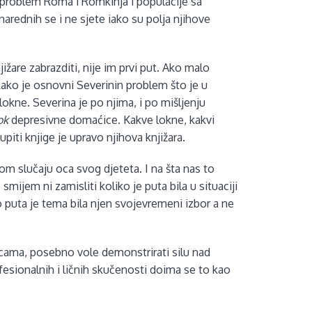
 problem Roma i Romkinja i populacije sa
rednih se i ne sjete iako su polja njihove
ižare zabrazditi, nije im prvi put. Ako malo
ako je osnovni Severinin problem što je u
okne. Severina je po njima, i po mišljenju
ok
depresivne domaćice. Kakve lokne, kakvi
piti knjige je upravo njihova knjižara.
om slučaju oca svog djeteta. I na šta nas to
mijem ni zamisliti koliko je puta bila u situaciji
ko puta je tema bila njen svojevremeni izbor a ne
icama, posebno vole demonstrirati silu nad
fesionalnih i ličnih skučenosti doima se to kao