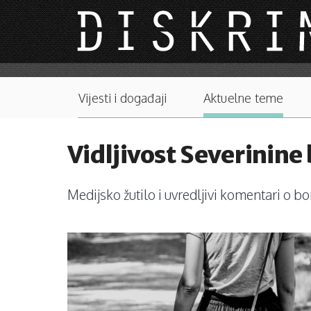
Skip to main content
Main menu
Vijesti i događaji
Aktuelne teme
Vidljivost Severinine
Medijsko žutilo i uvredljivi komentari o bo