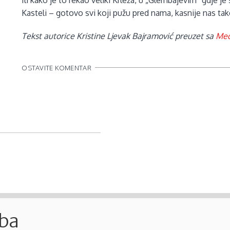
Ili kako je to rekao veliki Krleža, u „Glembajevim“ gdje
Kasteli – gotovo svi koji pužu pred nama, kasnije nas tak
Tekst autorice Kristine Ljevak Bajramović preuzet sa
Med
OSTAVITE KOMENTAR
.ba