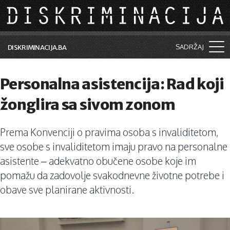
Skip to main content
SADRŽAJ
DISKRIMINACIJA.BA
Šta je diskriminacija?
Personalna asistencija: Rad koji
Vijesti i događaji
žonglira sa sivom zonom
Aktuelne teme
Prema Konvenciji o pravima osoba s invaliditetom,
Kolumne
sve osobe s invaliditetom imaju pravo na personalne
Lične priče
asistente – adekvatno obučene osobe koje im
pomažu da zadovolje svakodnevne životne potrebe i
Saradnja sa medijima
obave sve planirane aktivnosti.
Pretraga