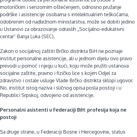
motoričkim i senzornim oštećenjem, odnosno pružanje
podrške i asistencije osobama s intelektualnim teškoćama,
odobrenim od nadležnom ministarstva, može se dobiti jedino
u Ustanovi za obrazovanje odraslih „Socijalno-edukativni
centar“ Banja Luka (SEC).
Zakon o socijalnoj zaštiti Brčko distrikta BiH ne poznaje
institut personalne asistencije, ali u jednom dijelu ovo pravo
prevodi u pomoć i njegu u kući, koju može pružiti ustanova
socijalne zaštite, pravno i fizičko lice s kojim Odjel za
zdravstvo i ostale usluge Vlade Brčko distrikta sklopi ugovor.
No, institut istog naziva i sličnog opisa posla postoji i u
Republici Srpskoj, odvojeno od asistencije.
Personalni asistenti u Federaciji BiH: profesija koja ne
postoji
Sa druge strane, u Federaciji Bosne i Hercegovine, status