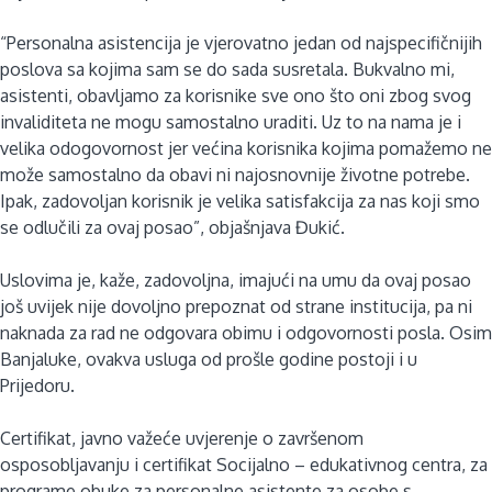
“Personalna asistencija je vjerovatno jedan od najspecifičnijih
poslova sa kojima sam se do sada susretala. Bukvalno mi,
asistenti, obavljamo za korisnike sve ono što oni zbog svog
invaliditeta ne mogu samostalno uraditi. Uz to na nama je i
velika odogovornost jer većina korisnika kojima pomažemo ne
može samostalno da obavi ni najosnovnije životne potrebe.
Ipak, zadovoljan korisnik je velika satisfakcija za nas koji smo
se odlučili za ovaj posao”, objašnjava Đukić.
Uslovima je, kaže, zadovoljna, imajući na umu da ovaj posao
još uvijek nije dovoljno prepoznat od strane institucija, pa ni
naknada za rad ne odgovara obimu i odgovornosti posla. Osim
Banjaluke, ovakva usluga od prošle godine postoji i u
Prijedoru.
Certifikat, javno važeće uvjerenje o završenom
osposobljavanju i certifikat Socijalno – edukativnog centra, za
programe obuke za personalne asistente za osobe s