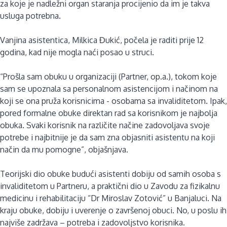
za koje je nadležni organ staranja procijenio da im je takva
usluga potrebna.
Vanjina asistentica, Milkica Đukić, počela je raditi prije 12
godina, kad nije mogla naći posao u struci.
“Prošla sam obuku u organizaciji (Partner, op.a.), tokom koje
sam se upoznala sa personalnom asistencijom i načinom na
koji se ona pruža korisnicima - osobama sa invaliditetom. Ipak,
pored formalne obuke direktan rad sa korisnikom je najbolja
obuka. Svaki korisnik na različite načine zadovoljava svoje
potrebe i najbitnije je da sam zna objasniti asistentu na koji
način da mu pomogne”, objašnjava.
Teorijski dio obuke budući asistenti dobiju od samih osoba s
invaliditetom u Partneru, a praktični dio u Zavodu za fizikalnu
medicinu i rehabilitaciju “Dr Miroslav Zotović” u Banjaluci. Na
kraju obuke, dobiju i uverenje o završenoj obuci. No, u poslu ih
najviše zadržava – potreba i zadovoljstvo korisnika.