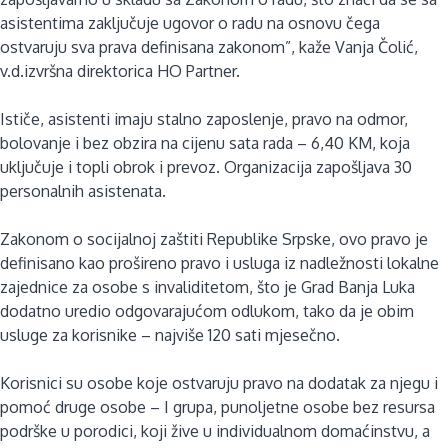
asistentima zaključuje ugovor o radu na osnovu čega
ostvaruju sva prava definisana zakonom”, kaže Vanja Čolić,
v.d.izvršna direktorica HO Partner.
Ističe, asistenti imaju stalno zaposlenje, pravo na odmor,
bolovanje i bez obzira na cijenu sata rada – 6,40 KM, koja
uključuje i topli obrok i prevoz. Organizacija zapošljava 30
personalnih asistenata.
Zakonom o socijalnoj zaštiti Republike Srpske, ovo pravo je
definisano kao prošireno pravo i usluga iz nadležnosti lokalne
zajednice za osobe s invaliditetom, što je Grad Banja Luka
dodatno uredio odgovarajućom odlukom, tako da je obim
usluge za korisnike – najviše 120 sati mjesečno.
Korisnici su osobe koje ostvaruju pravo na dodatak za njegu i
pomoć druge osobe – I grupa, punoljetne osobe bez resursa
podrške u porodici, koji žive u individualnom domaćinstvu, a