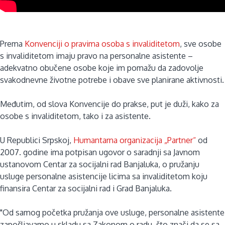
Prema
Konvenciji o pravima osoba s invaliditetom
, sve osobe
s invaliditetom imaju pravo na personalne asistente –
adekvatno obučene osobe koje im pomažu da zadovolje
svakodnevne životne potrebe i obave sve planirane aktivnosti.
Međutim, od slova Konvencije do prakse, put je duži, kako za
osobe s invaliditetom, tako i za asistente.
U Republici Srpskoj,
Humantarna organizacija „Partner“
od
2007. godine ima potpisan ugovor o saradnji sa Javnom
ustanovom Centar za socijalni rad Banjaluka, o pružanju
usluge personalne asistencije licima sa invaliditetom koju
finansira Centar za socijalni rad i Grad Banjaluka.
"Od samog početka pružanja ove usluge, personalne asistente
zapošljavamo u skladu sa Zakonom o radu, što znači da se sa