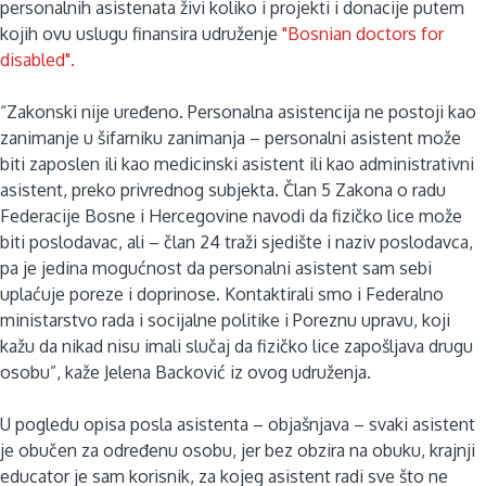
personalnih asistenata živi koliko i projekti i donacije putem
kojih ovu uslugu finansira udruženje
"Bosnian doctors for
disabled".
“Zakonski nije uređeno. Personalna asistencija ne postoji kao
zanimanje u šifarniku zanimanja – personalni asistent može
biti zaposlen ili kao medicinski asistent ili kao administrativni
asistent, preko privrednog subjekta. Član 5 Zakona o radu
Federacije Bosne i Hercegovine navodi da fizičko lice može
biti poslodavac, ali – član 24 traži sjedište i naziv poslodavca,
pa je jedina mogućnost da personalni asistent sam sebi
uplaćuje poreze i doprinose. Kontaktirali smo i Federalno
ministarstvo rada i socijalne politike i Poreznu upravu, koji
kažu da nikad nisu imali slučaj da fizičko lice zapošljava drugu
osobu”, kaže Jelena Backović iz ovog udruženja.
U pogledu opisa posla asistenta – objašnjava – svaki asistent
je obučen za određenu osobu, jer bez obzira na obuku, krajnji
educator je sam korisnik, za kojeg asistent radi sve što ne