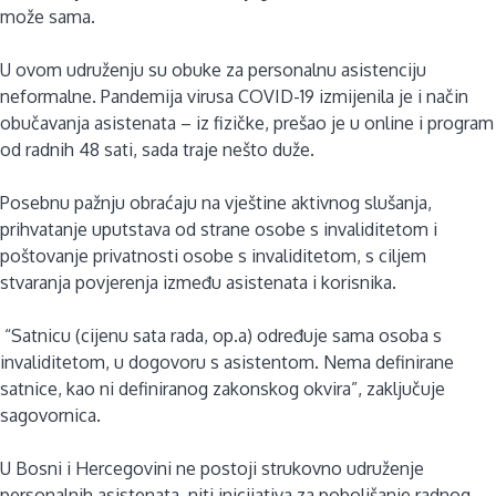
može sama.
U ovom udruženju su obuke za personalnu asistenciju
neformalne. Pandemija virusa COVID-19 izmijenila je i način
obučavanja asistenata – iz fizičke, prešao je u online i program
od radnih 48 sati, sada traje nešto duže.
Posebnu pažnju obraćaju na vještine aktivnog slušanja,
prihvatanje uputstava od strane osobe s invaliditetom i
poštovanje privatnosti osobe s invaliditetom, s ciljem
stvaranja povjerenja između asistenata i korisnika.
“Satnicu (cijenu sata rada, op.a) određuje sama osoba s
invaliditetom, u dogovoru s asistentom. Nema definirane
satnice, kao ni definiranog zakonskog okvira”, zaključuje
sagovornica.
U Bosni i Hercegovini ne postoji strukovno udruženje
personalnih asistenata, niti inicijativa za poboljšanje radnog