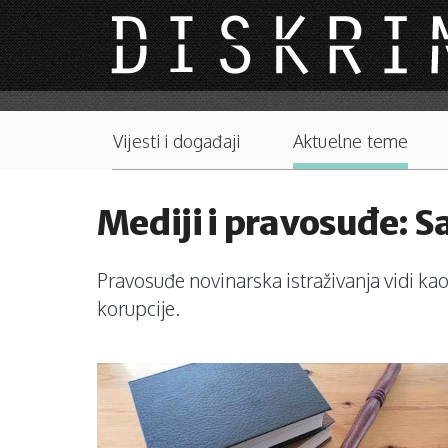
Skip to main content
Main menu
Vijesti i događaji
Aktuelne teme
Mediji i pravosuđe: Sa
Pravosuđe novinarska istraživanja vidi kao
korupcije.