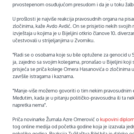
prvostepenom osuđujućom presudom i da je u toku žalb
U prošlosti je najviše reakcija pravosudnih organa na pisa
zločinima, kaže Avdo Avdić. On se prisjetio nekih svojih r
izvještaja u kojima je u Bijeljini otkrio članove 10. diver
učestvovali u strijeljanjima u Zvorniku.
"Radi se o osobama koje su bile optužene za genocid u S
ja, zajedno sa svojim kolegama, pronašao u Bijeljini koji 
prisjeća se priča kolege Omera Hasanovića o zločinima u
završile istragama i kaznama.
"Manje-više možemo govoriti o tim nekim pravosudnim epi
Međutim, kada je u pitanju političko-pravosudna ili ta nek
napretka nema".
Priča novinarke Žurnala Azre Omerović o
kupovini diplo
tog online medija od početka godine koja je izazvala jedn
nekoliko godina. Reakcija Tužilaštva BiH bila je daleko od