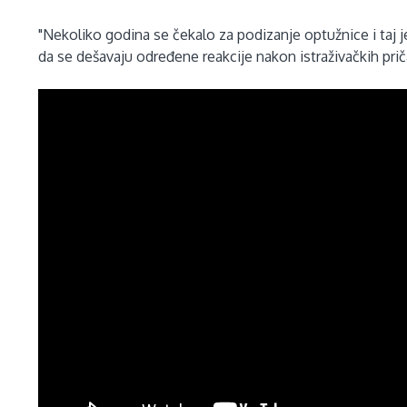
"Nekoliko godina se čekalo za podizanje optužnice i taj 
da se dešavaju određene reakcije nakon istraživačkih prič