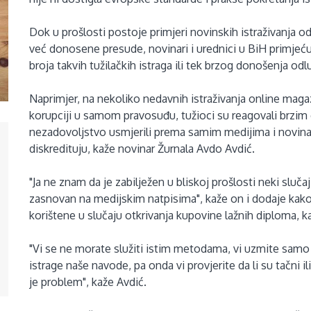
Dok u prošlosti postoje primjeri novinskih istraživanja o
već donosene presude, novinari i urednici u BiH primjeć
broja takvih tužilačkih istraga ili tek brzog donošenja od
Naprimjer, na nekoliko nedavnih istraživanja online magaz
korupciji u samom pravosuđu, tužioci su reagovali brzim
nezadovoljstvo usmjerili prema samim medijima i novinari
diskredituju, kaže novinar Žurnala Avdo Avdić.
"Ja ne znam da je zabilježen u bliskoj prošlosti neki sluč
zasnovan na medijskim natpisima", kaže on i dodaje kak
korištene u slučaju otkrivanja kupovine lažnih diploma, k
"Vi se ne morate služiti istim metodama, vi uzmite sam
istrage naše navode, pa onda vi provjerite da li su tačni i
je problem", kaže Avdić.