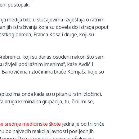
eni postupak.
nja medija bilo u slučajevima izvještaja o ratnim
anijih istraživanja koja su dovela do istraga poput
zanstkog odreda, Franca Kosa i druge, koji su
rebrenici, koji su danas osuđeni nakon što sam
su živjeli pod lažnim imenima", kaže Avdić i
 Banovićima i zločinima braće Kornjača koje su
lozima onda kada su u pitanju ratni zločinci.
a druga kriminalna grupacija, tu, čini mi se,
me srednje medicinske škole
jedna je od tri priče
u od najvećih reakcija javnosti posljednjih
 onoga što su javnost i novinari očekivali i