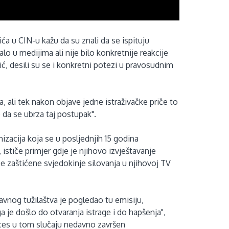
ća u CIN-u kažu da su znali da se ispituju
o u medijima ali nije bilo konkretnije reakcije
ić, desili su se i konkretni potezi u pravosudnim
, ali tek nakon objave jedne istraživačke priče to
 da se ubrza taj postupak".
izacija koja se u posljednjih 15 godina
a, ističe primjer gdje je njihovo izvještavanje
e zaštićene svjedokinje silovanja u njihovoj TV
žavnog tužilaštva je pogledao tu emisiju,
a je došlo do otvaranja istrage i do hapšenja",
oces u tom slučaju nedavno završen