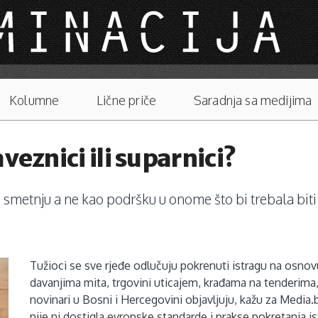
Kolumne
Lične priče
Saradnja sa medijima
veznici ili suparnici?
 smetnju a ne kao podršku u onome što bi trebala biti z
Tužioci se sve rjeđe odlučuju pokrenuti istragu na osnovu
davanjima mita, trgovini uticajem, krađama na tenderima
novinari u Bosni i Hercegovini objavljuju, kažu za Media.ba
nije ni dostigla evropske standarde i prakse pokretanja i