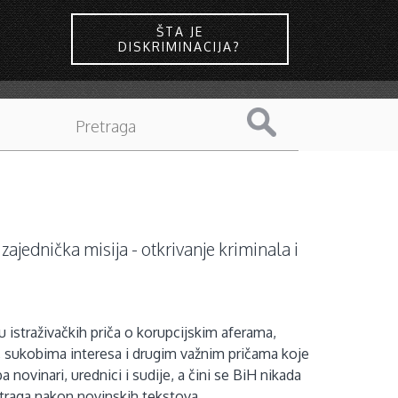
ŠTA JE
DISKRIMINACIJA?
ajednička misija - otkrivanje kriminala i
 istraživačkih priča o korupcijskim aferama,
, sukobima interesa i drugim važnim pričama koje
 novinari, urednici i sudije, a čini se BiH nikada
straga nakon novinskih tekstova.