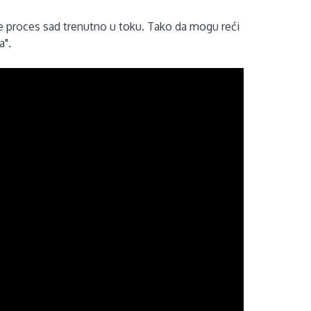
je proces sad trenutno u toku. Tako da mogu reći
a".