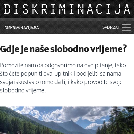
Skip to main content
SADRŽAJ
DISKRIMINACIJA.BA
Šta je diskriminacija?
Gdje je naše slobodno vrijeme?
Vijesti i događaji
Pomozite nam da odgovorimo na ovo pitanje, tako
Aktuelne teme
što ćete popuniti ovaj upitnik i podijeliti sa nama
Kolumne
svoja iskustva o tome da li, i kako provodite svoje
slobodno vrijeme.
Lične priče
Saradnja sa medijima
Pretraga