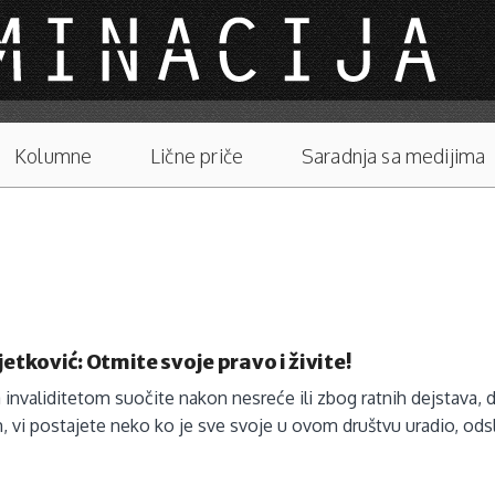
Kolumne
Lične priče
Saradnja sa medijima
jetković: Otmite svoje pravo i živite!
 invaliditetom suočite nakon nesreće ili zbog ratnih dejstava, dr
 vi postajete neko ko je sve svoje u ovom društvu uradio, odsluž