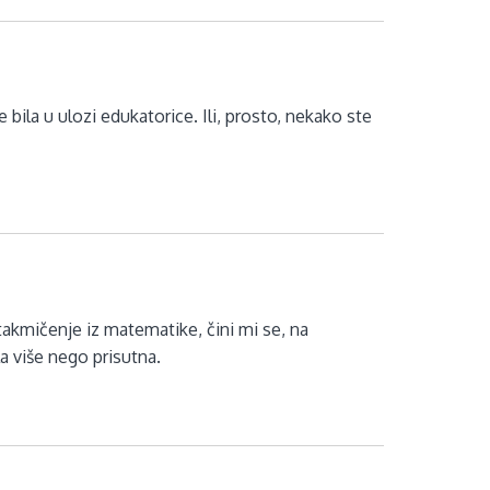
e bila u ulozi edukatorice. Ili, prosto, nekako ste
o
akmičenje iz matematike, čini mi se, na
a više nego prisutna.