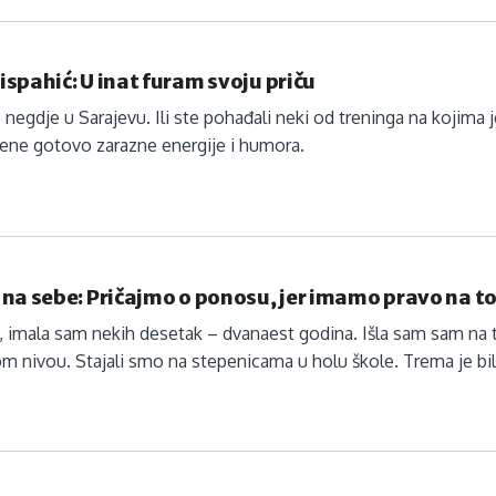
spahić: U inat furam svoju priču
e negdje u Sarajevu. Ili ste pohađali neki od treninga na kojima j
jene gotovo zarazne energije i humora.
na sebe: Pričajmo o ponosu, jer imamo pravo na t
 imala sam nekih desetak – dvanaest godina. Išla sam sam na t
m nivou. Stajali smo na stepenicama u holu škole. Trema je bil