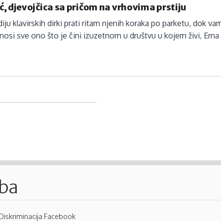
, djevojčica sa pričom na vrhovima prstiju
ju klavirskih dirki prati ritam njenih koraka po parketu, dok v
enosi sve ono što je čini izuzetnom u društvu u kojem živi, Ema
.ba
Diskriminacija Facebook