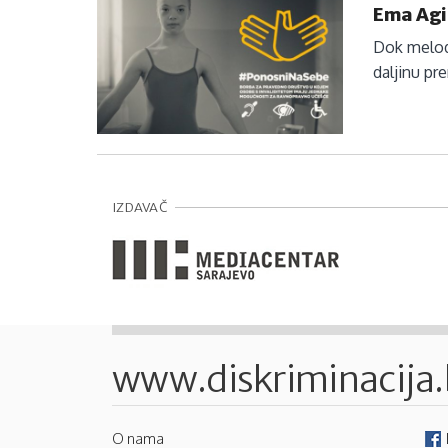
Ema Agić
Dok melodi
daljinu pr
IZDAVAČ
www.diskriminacija
O nama