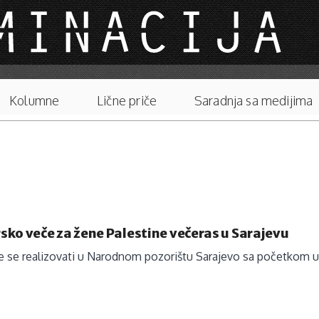
Kolumne
Lične priče
Saradnja sa medijima
ko veče za žene Palestine večeras u Sarajevu
 se realizovati u Narodnom pozorištu Sarajevo sa početkom u 1