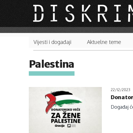
Skip to main content
Main menu
Vijesti i događaji
Aktuelne teme
Palestina
22/12/2023
Donators
Događaj će