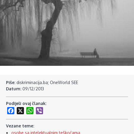
Piše:
diskriminacija.ba; OneWorld SEE
Datum:
09/12/2013
Podijeli ovaj članak:
Facebook
X
WhatsApp
Viber
Vezane teme:
osobe sa intelektualnim teškoćama