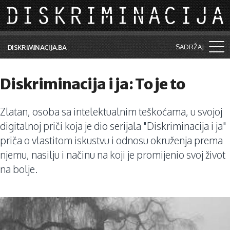
Skip to main content
SADRŽAJ
DISKRIMINACIJA.BA
Šta je diskriminacija?
Diskriminacija i ja: To je to
Vijesti i događaji
Zlatan, osoba sa intelektualnim teškoćama, u svojoj
Aktuelne teme
digitalnoj priči koja je dio serijala "Diskriminacija i ja"
Kolumne
priča o vlastitom iskustvu i odnosu okruženja prema
njemu, nasilju i načinu na koji je promijenio svoj život
Lične priče
na bolje.
Saradnja sa medijima
Pretraga