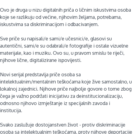
Ovo je druga u nizu digitalnih priča o ličnim iskustvima osoba
koje se razlikuju od većine, njihovim željama, potrebama,
iskustvima sa diskriminacijom i odbacivanjem.
Sve priče su napisali/e sami/e učesnici/e, glasovi su
autentični, sami/e su odabrali/e fotografije i ostale vizuelne
materijale, kao i muziku. Ovo su, u pravom smislu te riječi,
njihove lične, digitalizirane ispovijesti.
Novi serijal predstavlja priče osoba sa
intelektualnim/mentalnim teškoćama koje žive samostalno, u
lokalnoj zajednici. Njihove priče najbolje govore o tome zbog
čega je važno podržati inicijativu za deinstitucionalizaciju,
odnosno njihovo izmještanje iz specijalnih zavoda i
institucija.
Svako zaslužuje dostojanstven život - protiv diskriminacije
osoba sa intelektualnim teškoćama, protv njihove deportacije