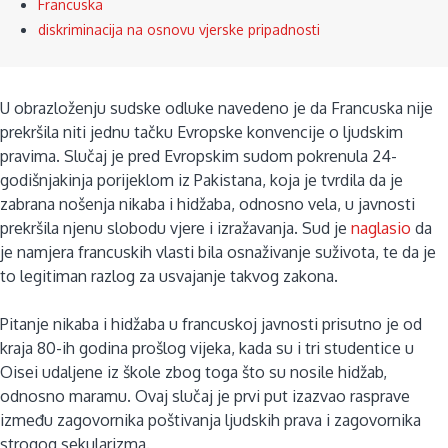
Francuska
diskriminacija na osnovu vjerske pripadnosti
U obrazloženju sudske odluke navedeno je da Francuska nije
prekršila niti jednu tačku Evropske konvencije o ljudskim
pravima. Slučaj je pred Evropskim sudom pokrenula
24-
godišnjakinja porijeklom iz Pakistana, koja je tvrdila da je
zabrana nošenja nikaba i hidžaba, odnosno vela, u javnosti
prekršila njenu slobodu vjere i izražavanja.
Sud je
naglasio
da
je namjera francuskih vlasti bila osnaživanje suživota, te da je
to legitiman razlog za usvajanje takvog zakona.
Pitanje nikaba i hidžaba u francuskoj javnosti prisutno je od
kraja 80-ih godina prošlog vijeka, kada su i
tri studentice u
Oisei udaljene iz škole zbog toga što su nosile hidžab,
odnosno maramu. Ovaj slučaj je prvi put izazvao rasprave
između zagovornika poštivanja ljudskih prava i zagovornika
strogog sekularizma.