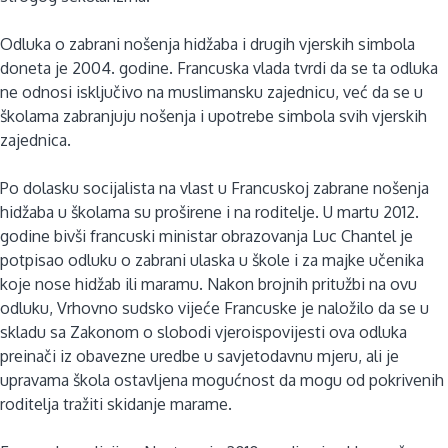
Odluka o zabrani nošenja hidžaba i drugih vjerskih simbola
doneta je 2004. godine.
Francuska vlada tvrdi da se ta odluka
ne odnosi isključivo na muslimansku zajednicu, već da se u
školama zabranjuju nošenja i upotrebe simbola svih vjerskih
zajednica.
Po dolasku socijalista na vlast u Francuskoj zabrane nošenja
hidžaba u školama su proširene i na roditelje. U martu 2012.
godine bivši francuski ministar obrazovanja Luc Chantel je
potpisao odluku o zabrani ulaska u škole i za majke učenika
koje nose hidžab ili maramu.
Nakon brojnih pritužbi na ovu
odluku, Vrhovno sudsko vijeće Francuske je naložilo da se u
skladu sa Zakonom o slobodi vjeroispovijesti ova odluka
preinači iz obavezne uredbe u savjetodavnu mjeru, ali je
upravama škola ostavljena mogućnost da mogu od pokrivenih
roditelja tražiti skidanje marame.