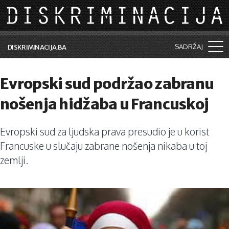
Skip to main content
SADRŽAJ
DISKRIMINACIJA.BA
Šta je diskriminacija?
Evropski sud podržao zabranu
Vijesti i događaji
nošenja hidžaba u Francuskoj
Aktuelne teme
Evropski sud za ljudska prava presudio je u korist
Kolumne
Francuske u slučaju zabrane nošenja nikaba u toj
Lične priče
zemlji.
Saradnja sa medijima
Pretraga