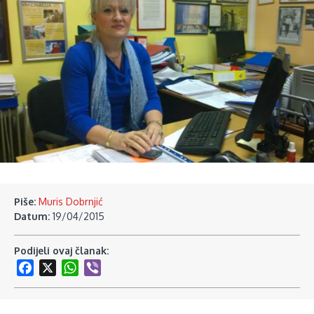
Piše:
Muris Dobrnjić
Datum:
19/04/2015
Podijeli ovaj članak:
Facebook
X
WhatsApp
Viber