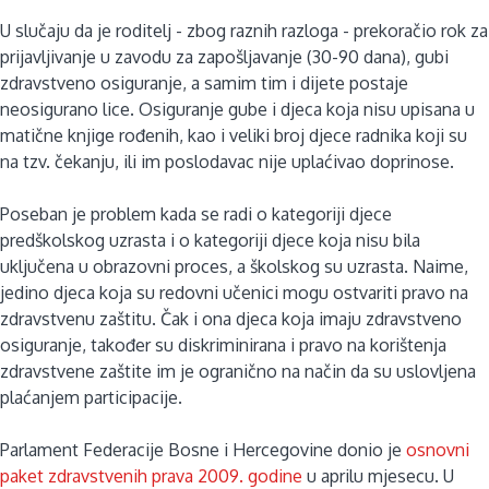
U slučaju da je roditelj - zbog raznih razloga - prekoračio rok za
prijavljivanje u zavodu za zapošljavanje (30-90 dana), gubi
zdravstveno osiguranje, a samim tim i dijete postaje
neosigurano lice. Osiguranje gube i djeca koja nisu upisana u
matične knjige rođenih, kao i veliki broj djece radnika koji su
na tzv. čekanju, ili im poslodavac nije uplaćivao doprinose.
Poseban je problem kada se radi o kategoriji djece
predškolskog uzrasta i o kategoriji djece koja nisu bila
uključena u obrazovni proces, a školskog su uzrasta. Naime,
jedino djeca koja su redovni učenici mogu ostvariti pravo na
zdravstvenu zaštitu. Čak i ona djeca koja imaju zdravstveno
osiguranje, također su diskriminirana i pravo na korištenja
zdravstvene zaštite im je ogranično na način da su uslovljena
plaćanjem participacije.
Parlament Federacije Bosne i Hercegovine donio je
osnovni
paket zdravstvenih prava 2009. godine
u aprilu mjesecu. U