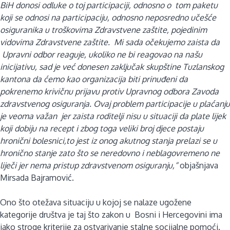
BiH donosi odluke o toj participaciji, odnosno o tom paketu
koji se odnosi na participaciju, odnosno neposredno učešće
osiguranika u troškovima Zdravstvene zaštite, pojedinim
vidovima Zdravstvene zaštite. Mi sada očekujemo zaista da
Upravni odbor reaguje, ukoliko ne bi reagovao na našu
inicijativu, sad je već donesen zaključak skupštine Tuzlanskog
kantona da ćemo kao organizacija biti prinuđeni da
pokrenemo krivičnu prijavu protiv Upravnog odbora Zavoda
zdravstvenog osiguranja. Ovaj problem participacije u plaćanju
je veoma važan jer zaista roditelji nisu u situaciji da plate lijek
koji dobiju na recept i zbog toga veliki broj djece postaju
hronični bolesnici,to jest iz onog akutnog stanja prelazi se u
hronično stanje zato što se neredovno i neblagovremeno ne
liječi jer nema pristup zdravstvenom osiguranju,“
objašnjava
Mirsada Bajramović.
Ono što otežava situaciju u kojoj se nalaze ugožene
kategorije društva je taj što zakon u Bosni i Hercegovini ima
jako stroge kriterije za ostvarivanje stalne socijalne pomoći.