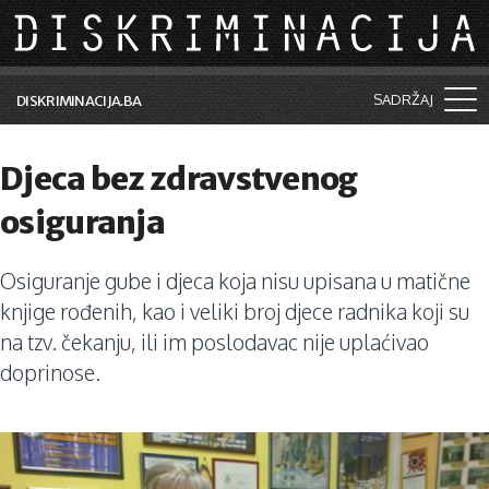
Skip to main content
SADRŽAJ
DISKRIMINACIJA.BA
Šta je diskriminacija?
Djeca bez zdravstvenog
Vijesti i događaji
osiguranja
Aktuelne teme
Osiguranje gube i djeca koja nisu upisana u matične
Kolumne
knjige rođenih, kao i veliki broj djece radnika koji su
Lične priče
na tzv. čekanju, ili im poslodavac nije uplaćivao
doprinose.
Saradnja sa medijima
Pretraga