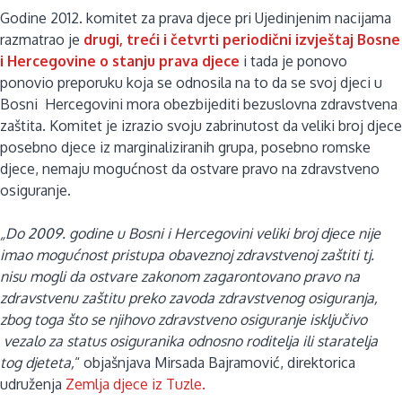
Godine 2012. komitet za prava djece pri Ujedinjenim nacijama
razmatrao je
drugi, treći i četvrti periodični izvještaj Bosne
i Hercegovine o stanju prava djece
i tada je ponovo
ponovio preporuku koja se odnosila na to da se svoj djeci u
Bosni Hercegovini mora obezbijediti bezuslovna zdravstvena
zaštita. Komitet je izrazio svoju zabrinutost da veliki broj djece
posebno djece iz marginaliziranih grupa, posebno romske
djece, nemaju mogućnost da ostvare pravo na zdravstveno
osiguranje.
„Do 2009. godine u Bosni i Hercegovini veliki broj djece nije
imao mogućnost pristupa obaveznoj zdravstvenoj zaštiti tj.
nisu mogli da ostvare zakonom zagarontovano pravo na
zdravstvenu zaštitu preko zavoda zdravstvenog osiguranja,
zbog toga što se njihovo zdravstveno osiguranje isključivo
vezalo za status osiguranika odnosno roditelja ili staratelja
tog djeteta,
“ objašnjava Mirsada Bajramović, direktorica
udruženja
Zemlja djece iz Tuzle.