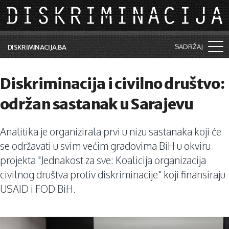
Skip to main content
SADRŽAJ
DISKRIMINACIJA.BA
Šta je diskriminacija?
Diskriminacija i civilno društvo:
Vijesti i događaji
održan sastanak u Sarajevu
Aktuelne teme
Analitika je organizirala prvi u nizu sastanaka koji će
Kolumne
se održavati u svim većim gradovima BiH u okviru
Lične priče
projekta "Jednakost za sve: Koalicija organizacija
civilnog društva protiv diskriminacije" koji finansiraju
Saradnja sa medijima
USAID i FOD BiH.
Pretraga