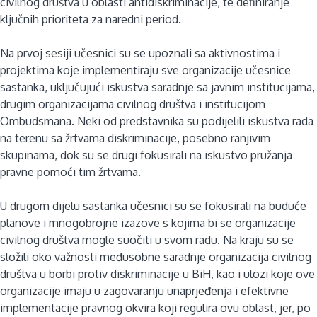
civilnog društva u oblasti antidiskriminacije, te definiranje
ključnih prioriteta za naredni period.
Na prvoj sesiji učesnici su se upoznali sa aktivnostima i
projektima koje implementiraju sve organizacije učesnice
sastanka, uključujući iskustva saradnje sa javnim institucijama,
drugim organizacijama civilnog društva i institucijom
Ombudsmana. Neki od predstavnika su podijelili iskustva rada
na terenu sa žrtvama diskriminacije, posebno ranjivim
skupinama, dok su se drugi fokusirali na iskustvo pružanja
pravne pomoći tim žrtvama.
U drugom dijelu sastanka učesnici su se fokusirali na buduće
planove i mnogobrojne izazove s kojima bi se organizacije
civilnog društva mogle suočiti u svom radu. Na kraju su se
složili oko važnosti međusobne saradnje organizacija civilnog
društva u borbi protiv diskriminacije u BiH, kao i ulozi koje ove
organizacije imaju u zagovaranju unaprjeđenja i efektivne
implementacije pravnog okvira koji regulira ovu oblast, jer, po