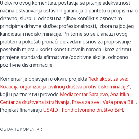
U okviru ovog komentara, postavlja se pitanje adekvatnosti
načina ostvarivanja ustavnih garancija o paritetu u propisima o
državnoj službi u odnosu na njihov konflikt s osnovnim
principima državne službe: profesionalnosti, izbora najboljeg
kandidata i nediskriminacije. Pri tome su se u analizi ovog
problema pokušali pronaći opravdani osnov za propisivanje
posebnih mjera u korist konstitutivnih naroda i kroz prizmu
primjene standarda afirmativne/pozitivne akcije, odnosno
pozitivne diskriminacije.
Komentar je objavljen u okviru projekta
"Jednakost za sve:
Koalicija organizacija civilnog društva protiv diskriminacije"
,
koji u partnerstvu provode
Mediacentar Sarajevo
,
Analitika –
Centar za društvena istraživanja
,
Prava za sve
i
Vaša prava BiH
.
Projekat finansiraju
USAID
i
Fond otvoreno društvo BiH
.
OSTAVITE KOMENTAR