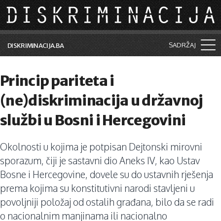
Skip to main content
SADRŽAJ
DISKRIMINACIJA.BA
Šta je diskriminacija?
Princip pariteta i
Vijesti i događaji
(ne)diskriminacija u državnoj
Aktuelne teme
službi u Bosni i Hercegovini
Kolumne
Okolnosti u kojima je potpisan Dejtonski mirovni
Lične priče
sporazum, čiji je sastavni dio Aneks IV, kao Ustav
Saradnja sa medijima
Bosne i Hercegovine, dovele su do ustavnih rješenja
prema kojima su konstitutivni narodi stavljeni u
Pretraga
povoljniji položaj od ostalih građana, bilo da se radi
o nacionalnim manjinama ili nacionalno